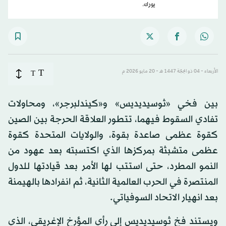
يورك.
T
الأربعاء - 04 ذو الحِجّة 1447 هـ - 20 مايو 2026 م
T
بين فخي «ثوسيديديس» و«كيندلبرجر»، ومحاولات
تفادي السقوط فيهما، تتطور العلاقة الحرجة بين الصين
كقوة عظمى صاعدة بقوة، والولايات المتحدة كقوة
عظمى متشبثة بمركزها الذي اكتسبته بعد عهود من
النمو المطرد، حتى استتب لها الأمر بعد قيادتها للدول
المنتصرة في الحرب العالمية الثانية، ثم انفرادها بالهيمنة
بعد انهيار الاتحاد السوفياتي.
ويستند فخ ثوسيديديس إلى رأي المؤرخ الإغريقي، الذي