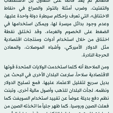
فالعالم لم يعد قائماً على التعاون بل الاستقطاب
والتفتيت. وضرب أمثلة بالتوتر والصراع في «نقاط
الاختناق»، التي تعرف بإحكام سيطرة دولة واحدة عليها،
وعدم وجود بدائل ميسرة لها، ويمكن استخدامها في
الضغط على الخصوم والغرماء. وقد تختلق نقطة
اختناق من خلال استخدام أدوات ومنتجات اقتصادية
مثل الدولار الأميركي، وأشباه الموصلات، والمعادن
الحرجة النادرة.
ومن الملاحظ أنه كلما استخدمت الولايات المتحدة قوتها
الاقتصادية سلاحاً، سارعت البلدان الأخرى في البحث عن
بديل سريع لتقليل الاعتماد عليها. فمع تسليح الدولار
ونظمه، لجأت البلدان للذهب وأصول مالية أخرى، وتبنت
نظم دفع بديلة عوضاً عن تقييد استخدام السويفت كما
فعلت الصين وروسيا. كما ظهر جلياً ما اتخذته الصين من