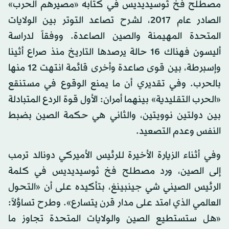
مصطلح فخ ثوسيديديس في كتابه «مصيرهم الحرب»
الصادر عام 2017، لشرح تصاعد التوتر بين الولايات
المتحدة المهيمنة والصين الصاعدة. ووفقاً لدراسة
أليسون فهناك 16 حالة يرصدها التاريخ منذ صراع أثينا
وإسبرطة، بين قوى صاعدة وأخرى قائمة انتهت 12 منها
بالحرب. وفي تقديري أن ما يمنع الوقوع في مستنقع
«الحرب التقليدية» بينهما أمران: الأول قوة الردع المتبادلة
بين دولتين نوويتين، والثاني هي حكمة الصين بضبط
النفس وعدم التصعيد.
وفي أثناء الزيارة الأخيرة للرئيس الأميركي دونالد ترمب
إلى الصين، ورد مصطلح فخ ثوسيديديس في كلمة
الرئيس الصيني شي جينبينغ، بتأكيده على أن «التحول
العالمي الذي امتد على مدار قرن يتسارع». وطرح تساؤلاً:
«هل ستستطيع الصين والولايات المتحدة تجاوز ما