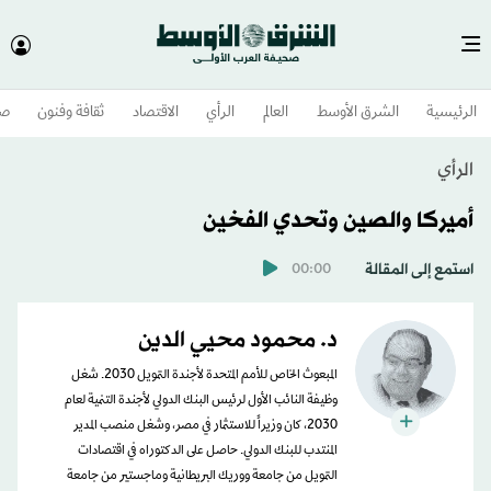
الرئيسية
الشرق الأوسط​
العالم
الرأي
الاقتصاد
ثقافة وفنون
صح
الرأي
أميركا والصين وتحدي الفخين
استمع إلى المقالة
00:00
د. محمود محيي الدين
المبعوث الخاص للأمم المتحدة لأجندة التمويل 2030. شغل
وظيفة النائب الأول لرئيس البنك الدولي لأجندة التنمية لعام
2030، كان وزيراً للاستثمار في مصر، وشغل منصب المدير
المنتدب للبنك الدولي. حاصل على الدكتوراه في اقتصادات
التمويل من جامعة ووريك البريطانية وماجستير من جامعة