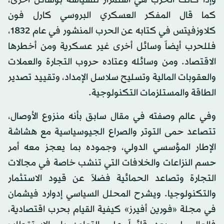
وإذا كانت الحرب هي استمرار للسياسة بوسائل أخرى،
كما قال المفكر العسكري البروسي كارل فون
كلاوزفيتس في كتابه عن الحرب المنشور في عام 1832،
فللحرب أيضاً وسائل أخرى غير عسكرية ومن أخطرها
الاقتصاد. ومن وسائله وعتاده حروب التجارة والعملات
والعقوبات المالية وتسليح سلاسل الإمداد، وتقييد تصدير
الطاقة والمستلزمات التكنولوجية.
وفي عالم وصفته في مقال سابق بأنه منزوع الأوصال،
تتصاعد حمى التوتر والصراع الجيوسياسية مع هشاشة
الإطار المؤسسي الدولي، وجموده بما يعجز معه أمر
حسم النزاعات والخلافات التي تنشب خاصة في مجالات
التجارة وتصاعد الحمائية فضلاً عن قيود الاستثمار
والتكنولوجيا. ويشرح المحلل السياسي إدوارد فيشمان
في مجلة «فورين أفيرز» كيفية القيام بحرب اقتصادية،