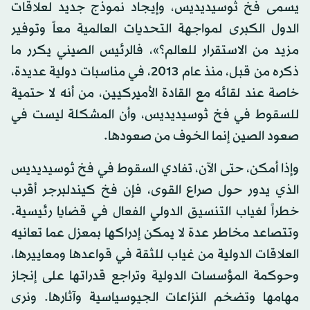
يسمى فخ ثوسيديديس، وإيجاد نموذج جديد لعلاقات
الدول الكبرى لمواجهة التحديات العالمية معاً وتوفير
مزيد من الاستقرار للعالم؟»، فالرئيس الصيني يكرر ما
ذكره من قبل، منذ عام 2013، في مناسبات دولية عديدة،
خاصة عند لقائه مع القادة الأميركيين، من أنه لا حتمية
للسقوط في فخ ثوسيديديس، وأن المشكلة ليست في
صعود الصين إنما الخوف من صعودها.
وإذا أمكن، حتى الآن، تفادي السقوط في فخ ثوسيديديس
الذي يدور حول صراع القوى، فإن فخ كيندلبرجر أقرب
خطراً لغياب التنسيق الدولي الفعال في قضايا رئيسية.
وتتصاعد مخاطر عدة لا يمكن إدراكها بمعزل عما تعانيه
العلاقات الدولية من غياب للثقة في قواعدها ومعاييرها،
وحوكمة المؤسسات الدولية وتراجع قدراتها على إنجاز
مهامها وتضخم النزاعات الجيوسياسية وآثارها. ونرى