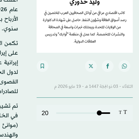
وليد خدوري
كاتب اقتصادي عراقي من أوائل الصحافيين العرب المختصين في
رصد أسواق الطاقة وشؤون النفط. حاصل على شهادة الدكتوارة
سنوي. وق
من الولايات المتحدة، ويمتلك خبرات واسعة في الصحافة
والنشرات المتخصصة. كما عمل في منظمة "أوابك" وتدريس
تكمن الأ
العلاقات الدولية.
إيرانية
لدول ال
الثلاثاء - 03 ذو الحِجّة 1447 هـ - 19 مايو 2026 م
للصادرا
تم تشيي
T
20
T
في الخل
(موانئ ا
والهندسة، فازدادت