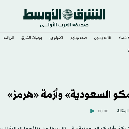
لاقتصاد
ثقافة وفنون
صحة وعلوم
تكنولوجيا
يوميات الشرق​
الرياضة
ي وشغف لا يوصف
مكو السعودية» وأزمة «هرمز»
المقالة
00:00
كة «أرامكو السعودية» في تقريرها عن نتائجها المالية للربع