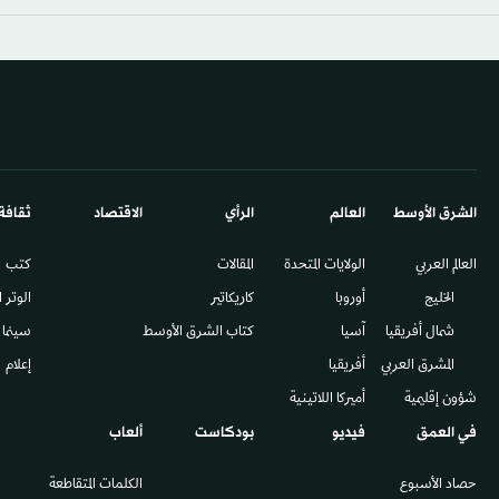
الشرق الأوسط​
العالم
الرأي
الاقتصاد
ثقافة
العالم العربي
الولايات المتحدة
المقالات
كتب
الخليج
أوروبا
كاريكاتير
الوتر 
شمال أفريقيا
آسيا
كتاب الشرق الأوسط
سينما
المشرق العربي
أفريقيا
إعلام
شؤون إقليمية
أميركا اللاتينية
في العمق
فيديو
بودكاست
ألعاب
حصاد الأسبوع
الكلمات المتقاطعة