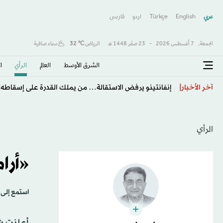
عربي
English
Türkçe
اردو
فارسى
الجمعة,
7 أغسطس 2026
-
23 صفَر 1448 هـ
الرياض
℃
32
سماء صافية
الشرق الأوسط​
العالم
الرأي
ا
طرابزون يكتب صفحة جديدة مع صلاح… استقبال أسطور
آخر الأخبار
الرأي
«أرا
استمع إلى 
أعلنت شر