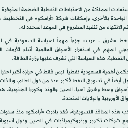
ستفادت المملكة من الاحتياطات النفطية الضخمة المتوفرة له
الواحدة بالأخرى، وإمكانات شركة «أرامكو» في التخطيط، 
يتم الانتهاء من تنفيذ المشروع في الموعد المحدد له.
ط «شرق - غرب» جزءاً مهماً لسياسة السعودية في لع
تيجي المهم في استقرار الأسواق العالمية أثناء الأزمات 
 النفطية، هذه السياسة التي تشرف عليها وزارة الطاقة.
تكمن أهمية السعودية نفطياً، ليس فقط في حيازة أكبر احت
ل أيضاً في تسويق النفط لأكبر عدد من دول العالم، وبالذات 
أسواق وسط وشرق آسيا، الصين والهند وكوريا الجنوبية. هذا
واق الأوروبية والولايات المتحدة.
نب هذه المنافذ التسويقية، فقد بادرت «أرامكو» منذ سنوا
ع شركات تكرير وبتروكيميائيات في الصين ودول آسيوية 