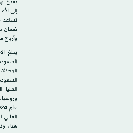
يفتح لها
إلى الأ
تساعد ه
ضمان بي
وأرباح م
المعدلا
العليا ا
العالي 