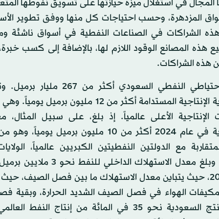
 المجال في استغلال ميزة حيازتها على تسويق نفوطها المتعدد
سواق المزدهرة، وحسب احتياجات كل منها ووفق تطوير الأس
ذه الشراكات في الصناعات النفطية في أسواق ناشئة ومز
ع هذه المصانع الوقود اللازم لها، بالإضافة إلى كسب خبرة
ن هذه الشراكات.
يبلغ الاحتياطي النفطي السعودي أكثر من 267
السعودية الإنتاجية المستدامة أكثر من 12 مليون برميل ي
ت الإنتاجية الأعلى عالمياً. إذ بلغ، على سبيل المثال، م
السعودية في عام 2024 أكثر من 10 مليون برميل يومياً
لمتقاربة مع الدولتين النفطيتين الكبريين عالمياً، الولايا
وروسيا. وبلغ معدل الاستهلاك الداخلي للنفط
عام 2024، حيث يتباين معدل الاستهلاك ما بين فصل الصيف، حيث
لمكيفات الهواء في فصل الصيف الشديد الحرارة، وبقية فص
هذا، وتنتج السعودية نحو 35 في المائة من إنتاج النفط 