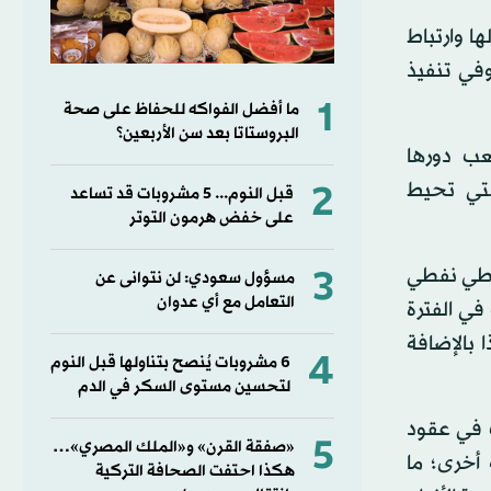
ا وارتباط
وفي تنفيذ
1
ما أفضل الفواكه للحفاظ على صحة
البروستاتا بعد سن الأربعين؟
ب دورها
التي تحيط
2
قبل النوم... 5 مشروبات قد تساعد
على خفض هرمون التوتر
3
ياطي نفطي
مسؤول سعودي: لن نتوانى عن
التعامل مع أي عدوان
في الفترة
 بالإضافة
4
6 مشروبات يُنصح بتناولها قبل النوم
لتحسين مستوى السكر في الدم
ت في عقود
5
«صفقة القرن» و«الملك المصري»…
أخرى؛ ما
هكذا احتفت الصحافة التركية