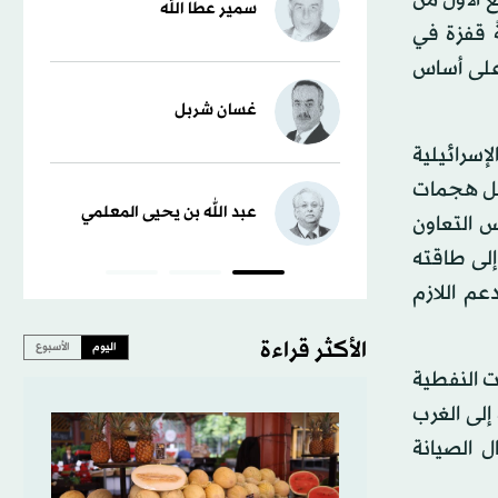
سمير عطا الله
ر دولار، محققةً قفزة في
اضي على أساس
غسان شربل
إسرائيلية
لتشمل هجمات
عبد الله بن يحيى المعلمي
س التعاون
إلى طاقته
الدعم اللازم
الأكثر قراءة
اليوم
الأسبوع
ت النفطية
إلى الغرب
ل الصيانة