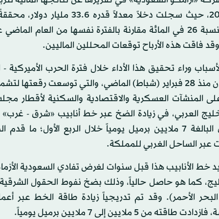
عام 2026، حيث سجلت دخلاً معدلاً قدره 33.6 مليا
الأرباح بنسبة 26 في المائة مقارنة بالفترة نفسها من العام الم
د فاقت هذه الأرباح توقعات المحللين الماليين.
سباب وراء تحقيق هذا الأداء خلال فترة الحرب الأميركية - ال
على إيران منذ 28 فبراير (شباط) الماضي، والتي توسعت رقعتها 
 على المنشآت العسكرية والاقتصادية والسكنية لأقطار مجل
خليج العربي، في زيادة الضخ عبر خط أنابيب «شرق - غرب» 
القصوى البالغة 7 ملايين برميل يومياً خلال الربع الأول؛ ما قدم 
ت عبر الساحل الغربي للمملكة.
د خط الأنابيب هذا قبل سنوات لغرض تفادي السعودية الأزما
يج، كما هو حاصل حالياً، وذلك بضخ نفوط الحقول الشرقية 
لبحر الأحمر). وقد تم تدريجياً زيادة طاقة الخط عبر أعما
 طاقته من 5 ملايين إلى 7 ملايين برميل يومياً.