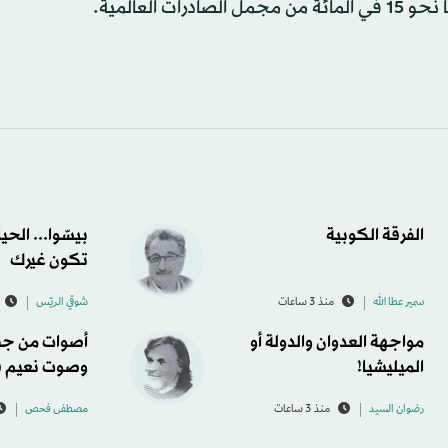
جمل الصادرات العالمية.
الفرقة الكوبية
بيسّوا... الحي
تكون غيرك
سمير عطا الله
منذ 3 ساعات
شوقي الريّس
مواجهة العدوان والدولة أو
أصوات من جب
الميليشيا!
وصوت نعيم 
رضوان السيد
منذ 3 ساعات
مصطفى فحص