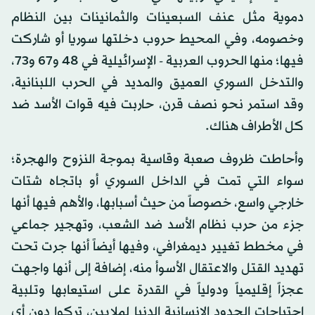
دموية مثل عنف السبعينات والثمانينات بين النظام
وخصومه، وفي المحيط حروب دخلتها سوريا أو شاركت
فيها؛ منها الحروب العربية - الإسرائيلية في 48 و67 و73،
والتدخل السوري العميق والمديد في الحرب اللبنانية،
وقد استمر نحو نصف قرن، حاربت فيه قوات الأسد ضد
كل الأطراف هناك.
وأحاطت ظروف صعبة وقاسية بموجة النزوح والهجرة؛
سواء التي تمت في الداخل السوري أو باتجاه شتات
خارجي واسع، خصوصاً من حيث أسبابها، والأهم فيها أنها
جزء من حرب نظام الأسد ضد الشعب، وتهجير جماعي
في مخطط تغيير ديمغرافي، وفيها أيضاً أنها جرت تحت
تهديد القتل والاعتقال الأسوأ منه، إضافة إلى أنها واجهت
عجزاً إقليمياً ودولياً في القدرة على استيعابها وتلبية
احتياجات الحدود الإنسانية الدنيا لملايين، تركوا دون أي