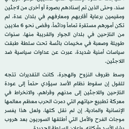
سند، وحتى الذين تم إسنادهم بصورة أو أخرى من لاجئين
ومقيمين برعاية أقاربهم ومعارفهم في بلدان عدة، لم
تكن أمورهم مستقرة تماماً ودائماً، وقضى نحو 6 ملايين
من النازحين في بلدان الجوار والقريبة منها، سنوات
طويلة وصعبة في مخيمات بائسة تحت سلطة طبقت
سياسات أمنية شديدة، عبرت عن عداوات سياسية ضد
اللاجئين.
وسط ظروف النزوح والهجرة، كانت التقديرات تتجه
للقول إن سقوط نظام الأسد سيؤدي حتماً إلى عودة
النازحين واللاجئين إلى مدنهم وقراهم، والانخراط في
معركة تطبيع حياتهم التي دمرت الحرب معظم معالمها
الإنسانية والمادية، إن لم نقل كلها، ولعل هذا يفسر
موجات الفرح والأمل التي أطلقها السوريون بعد هروب
بشار الأسد وأركانه، وإعلان السلطة الجديدة.