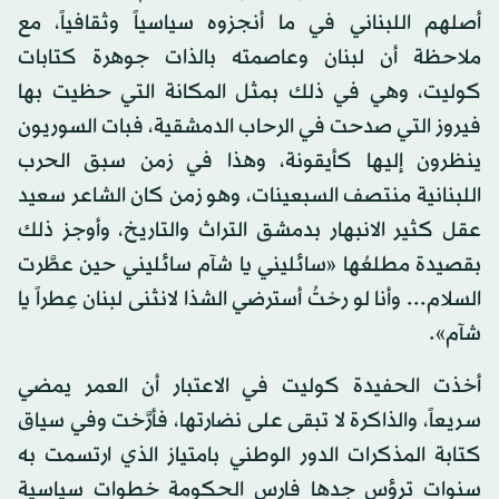
أصلهم اللبناني في ما أنجزوه سياسياً وثقافياً، مع
ملاحظة أن لبنان وعاصمته بالذات جوهرة كتابات
كوليت، وهي في ذلك بمثل المكانة التي حظيت بها
فيروز التي صدحت في الرحاب الدمشقية، فبات السوريون
ينظرون إليها كأيقونة، وهذا في زمن سبق الحرب
اللبنانية منتصف السبعينات، وهو زمن كان الشاعر سعيد
عقل كثير الانبهار بدمشق التراث والتاريخ، وأوجز ذلك
بقصيدة مطلعُها «سائليني يا شآم سائليني حين عطَّرت
السلام... وأنا لو رحْتُ أسترضي الشذا لانثنى لبنان عِطراً يا
شآم».
أخذت الحفيدة كوليت في الاعتبار أن العمر يمضي
سريعاً، والذاكرة لا تبقى على نضارتها، فأرَّخت وفي سياق
كتابة المذكرات الدور الوطني بامتياز الذي ارتسمت به
سنوات ترؤس جدها فارس الحكومة خطوات سياسية