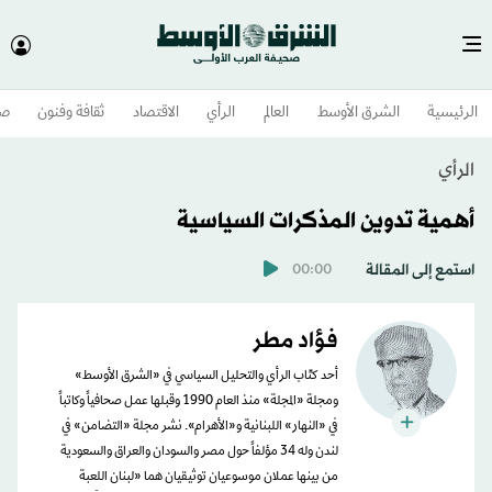
الرئيسية
الشرق الأوسط​
العالم
الرأي
الاقتصاد
ثقافة وفنون
صح
الرأي
أهمية تدوين المذكرات السياسية
استمع إلى المقالة
00:00
فؤاد مطر
أحد كتّاب الرأي والتحليل السياسي في «الشرق الأوسط»
ومجلة «المجلة» منذ العام 1990 وقبلها عمل صحافياً وكاتباً
في «النهار» اللبنانية و«الأهرام». نشر مجلة «التضامن» في
لندن وله 34 مؤلفاً حول مصر والسودان والعراق والسعودية
من بينها عملان موسوعيان توثيقيان هما «لبنان اللعبة