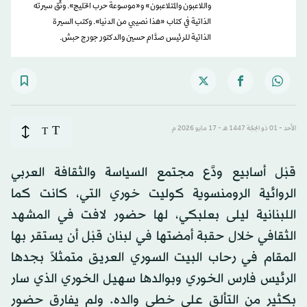
واللاعبون والمتلاعبون» و«موسوعة حرب الخليج». وثَّق سيرته
الذاتية في كتاب «هذا نصيبي من الدنيا». وكتب السيرة
الذاتية للرئيس صدَّام حسين والدكتور جورج حبش.
T
الأحد - 01 ذو الحِجّة 1447 هـ - 17 مايو 2026 م
T
قبْل أسابيع ودَّع مجتمع السياسة والثقافة العربي
الروائية الرومنسوية كوليت خوري التي، كانت كما
اللبنانية ليلى بعلبكي، لها حضور لافت في المشهد
الثقافي خلال حقبة أمضتها في لبنان قبْل أن يستقر بها
المقام في رحاب البيت السوري العريق متمثلاً بجدها
الرئيس فارس الخوري وبوالدها سهيل الخوري الذي سار
بكثير من التألق على خطى والده. ولم يفارق حضور