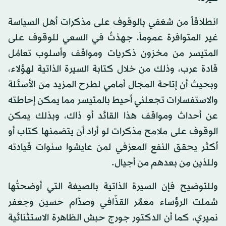
انطلاقاً من شغفي بالوقوف على مذكرات أهل السياسة
غير المتوافرة عموماً، جهدْتُ في السعي للوقوف على
المتيسر من مخزون ذكريات ومواقف وأسلوب تعامُل
قادة عرب، وذلك من خلال كتابة السيرة الذاتية لهؤلاء،
وبحيث أن إتاحة المجال أمامي لطرح المزيد من الأسئلة
والاستفسارات تجعلني أحيط بالمتيسر مما يمكن إحاطته
عن أحداث ومواقف هذا القائد أو ذاك، وبذلك يمكن
الوقوف على ملامح مذكرات لو أراد أن يتضمنها كتاب أو
أكثر يحقق النفع المعرْفي لمن عايشوا سنوات قيادته
وللذين مِن بعدهم من أجيال.
وللتوضيح فإن السيرة الذاتية بالصيغة التي أوضحتُها
شملت الرؤساء معمَّر القذّافي وصدَّام حسين وجعفر
نميري، كما أن الدكتور جورج حبش الظاهرة الاستثنائية