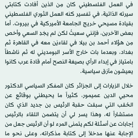
في العمل الفلسطيني كان مِن الذين أفادت كتابتي
سيرته الذاتية، في تفسير كنه العمل الثوري الفلسطيني
بقيادة مسيحي خريج الجامعة الأميركية في بيروت. أما
بعض الآخرين، فإنني سعيتُ لكن لم يجْدِ السعي وأخص
مِن هؤلاء أحمد بن بيلا في لقاءيْن معه في القاهرة ثم
بغداد، وبعدما بات خارج الأسر البومديني له ثم ناشطاً
بامتياز في إبداء الرأي بصيغة النصح أمام قادة عرب كانوا
يعيشون مآزق سياسية.
خلال الزيارات إلى الجزائر كان المفكر السياسي الدكتور
محيي الدين عميمور، كثيراً ما يحيطني بوقائع عن
الحُقب التي سبقت حقبة الرئيس بن جديد الذي كان
مستشاراً له، وهذا يسر لي أن يتضمن اللقاء بالرئيس
إجابات عن أسئلة لكم يتمنى المرء لو أن الرئيس جعل من
الإجابة عنها مدخلاً إلى كتابة مذكراته، وعلى نحو ما