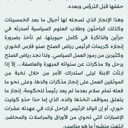
حققها قبْل الترؤس وبعده.
وهذا الإنجاز الذي تسجله لها أجيال ما بعد الخمسينات
وكذلك الباحثون وطلاب العلوم السياسية أصدرتْه في
جزأين والذاكرة في كامل حيويتها، لم تأخذ بضرورة
إنجازه كريمات الرئيس رياض الصلح صنو فارس الخوري
وكثيرين من رموز العمل السياسي. ولذا نجد رياض الصلح
يرحل ولا مذكرات عن سنواته المبهرة والعاصفة... إلاّ إذا
ارتأت الابنة ليلى استدراك الأمر مِن خلال نخبة مِن
الموثقين العمل على إنجاز مذكرات والدها، وعلى نحو ما
فعله تمام سلام بعدما لم يعد رئيساً للحكومة، إنجاز ما
يتعلق بمواقف اتخذها والده، الذي إما حذا حذو كوليت
خوري، أو إن الوالد الرئيس الراحل ترك في عهدته عشرات
الإضبارات التي تحوي من الأوراق والمراسلات والمحاضر،
انتهت منشوراً ما هو مناسب.