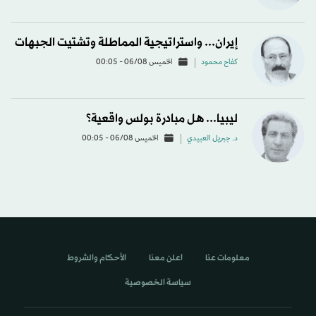
إيران... واستراتيجية المماطلة وتشتيت الجبهات
كفاح محمود
الخميس 06/08 - 00:05
ليبيا... هل مبادرة بولس واقعية؟
د. جبريل العبيدي
الخميس 06/08 - 00:05
معلومات عنا
اعلن معنا
الأحكام والشروط
سياسة الخصوصية