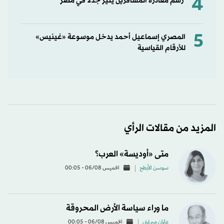
4
رسم مغادرة المسافرين يثير جدلاً في مصر
5
المصري إسماعيل أحمد يدخل موسوعة «غينيس»
للأرقام القياسية
المزيد من مقالات الرأي
متى «أوديسة» العرب؟
سوسن الأبطح
الخميس 06/08 - 00:05
ما وراء سياسة الأرض المحروقة
عثمان ميرغني
الخميس 06/08 - 00:05