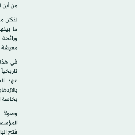
من أين ا
لتكن من 
ما بينه
ورائحة ا
معيشة م
في هذا 
تاريخيا
عهد الج
بالازدها
بخاصة المسر
وصولاً ب
المؤسسو
فتح البا