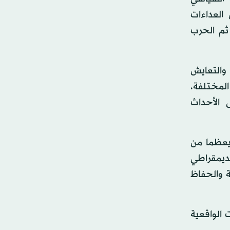
العداءات
 ثم الحرب
والتعايش
المختلفة،
 الأحداث
 يعظما من
يمقراطي
ة والحفاظ
 الواقعية