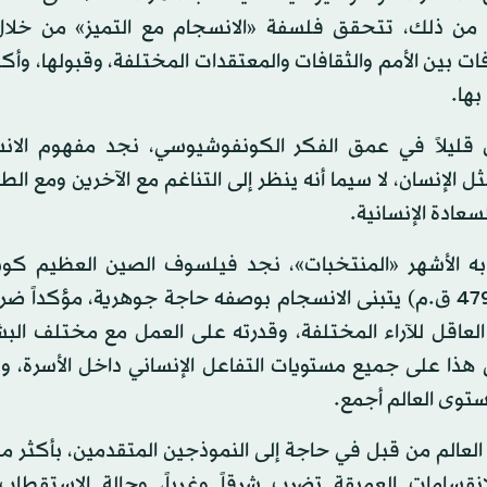
من ذلك، تتحقق فلسفة «الانسجام مع التميز» من خلال 
فات بين الأمم والثقافات والمعتقدات المختلفة، وقبولها، وأك
بها.
قليلاً في عمق الفكر الكونفوشيوسي، نجد مفهوم الان
ل الإنسان، لا سيما أنه ينظر إلى التناغم مع الآخرين ومع الط
لسعادة الإنسانية.
ه الأشهر «المنتخبات»، نجد فيلسوف الصين العظيم ك
(551 - 479 ق.م) يتبنى الانسجام بوصفه حاجة جوهرية، مؤكداً ضر
العاقل للآراء المختلفة، وقدرته على العمل مع مختلف البش
هذا على جميع مستويات التفاعل الإنساني داخل الأسرة، وف
توى العالم أجمع.
لعالم من قبل في حاجة إلى النموذجين المتقدمين، بأكثر مما
نقسامات العميقة تضرب شرقاً وغرباً، وحالة الاستقطاب