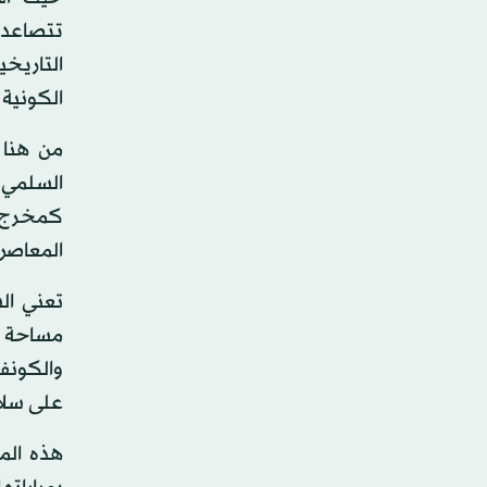
تتصاعد،
التاريخ
الكونية ا
من هنا 
السلمي 
كمخرج و
المعاصر
تعني ال
مساحة 
والكونف
على سلام
هذه المر