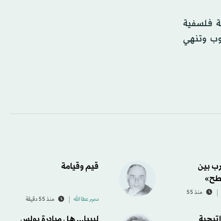
ية فلسفية
وب وتنهي
ب بين
قيم وقيامة
طح»
منذ 55
سمير عطا الله
منذ 55 دقيقة
اتيجية
ليبيا... هل مبادرة بولس