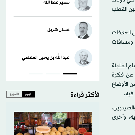
سمير عطا الله
صين القطب
غسان شربل
 العلاقات
 ومساقات
عبد الله بن يحيى المعلمي
ام القليلة
ة عن فكرة
ن الأوضاع
فيه.
الأكثر قراءة
اليوم
الأسبوع
الصينيين،
ة، وأخرى