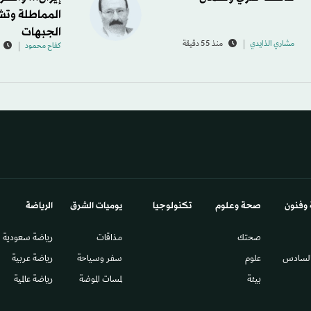
المماطلة وت
الجبهات
مشاري الذايدي
منذ 55 دقيقة
كفاح محمود
 وفنون
صحة وعلوم
تكنولوجيا
يوميات الشرق​
الرياضة
صحتك
مذاقات
رياضة سعودية
السادس​
علوم
سفر وسياحة
رياضة عربية
بيئة
لمسات الموضة
رياضة عالمية