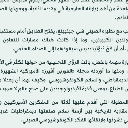
حدة من أهم زياراته الخارجية في ولايته الثانية، ووجهتها ال
لقادم.
مب مع نظيره الصيني شي جينبينغ، يفتح الطريق أمام مستقبل
ولتين الكبيرتين، وما إذا كانت هناك مسارات للتعاون،
، أم أن فخ ثيؤثيديديس سيقودهما إلى الصدام الحتمي.
يارة مهمة بالفعل، باتت الرؤى التحليلية من حولها تكثر في الأي
 ومنها ما أوردته مجلة «الفورين آفيرز» الأميركية الشهير
الديمقراطي، والسلام الكونفوشيوسي، وكيف لهما أن يعدلا م
ن الطباع، بمعنى قدرة الآيديولوجيتين على صنع عالم لا حروب 
المطولة التي أقدم عليها ثلاثة من المفكرين الأميركيين و
مقاربة تاريخية بين أزمنة سلام صنعتها ديمقراطيات غربي
 نشوئها وارتقائها الفكر الكونفوشيوسي الصيني.