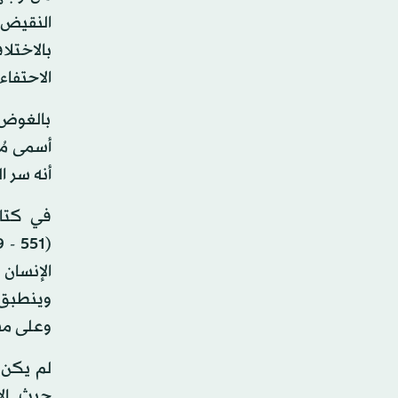
النقيض 
بالاختلا
الاحتفاء 
بالغوض 
أسمى مُث
أنه سر ا
في كتاب
الإنسان 
وينطبق 
وعلى مس
لم يكن ا
حيث الا