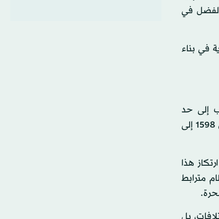
 الفضل في
ية في بناء
ب إلى حد
الاختفاء، وسادت مناطق الصين واليابان، كوريا وفيتنام، وامتدت من 1598 إلى
تكاز هذا
م مترابط
لحرة.
لافات، بل