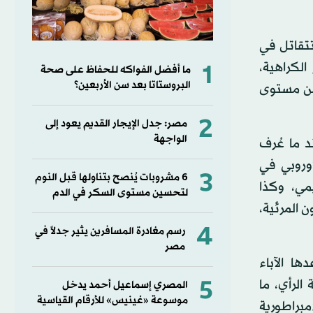
تتقاتل في
الكراهية،
1
ما أفضل الفواكه للحفاظ على صحة
البروستاتا بعد سن الأربعين؟
 من مستوى
2
مصر: جدل الإيجار القديم يعود إلى
الواجهة
د ما عُرف
أوروبي في
3
6 مشروبات يُنصح بتناولها قبل النوم
يمي، وكذا
لتحسين مستوى السكر في الدم
 المرئية،
4
رسم مغادرة المسافرين يثير جدلاً في
مصر
ها الآباء
5
الرأي، ما
المصري إسماعيل أحمد يدخل
موسوعة «غينيس» للأرقام القياسية
إمبراطورية