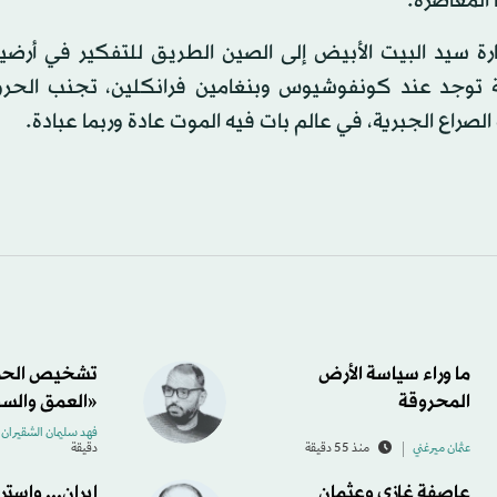
ا المعاصرة.
ارة سيد البيت الأبيض إلى الصين الطريق للتفكير في أرض
توجد عند كونفوشيوس وبنغامين فرانكلين، تجنب الحر
لصراع الجبرية، في عالم بات فيه الموت عادة وربما عبادة.
ما وراء سياسة الأرض
تشخيص الحر
المحروقة
«العمق والس
فهد سليمان الشقيران
عثمان ميرغني
منذ 55 دقيقة
دقيقة
عاصفة غازي وعثمان
إيران... واستر