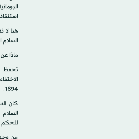
الرومان
استنقاذ 
هنا لا ن
السلام ا
ماذا عن
تحفظ لن
1894.
كان الس
السلام 
للحكم ال
من وجهة