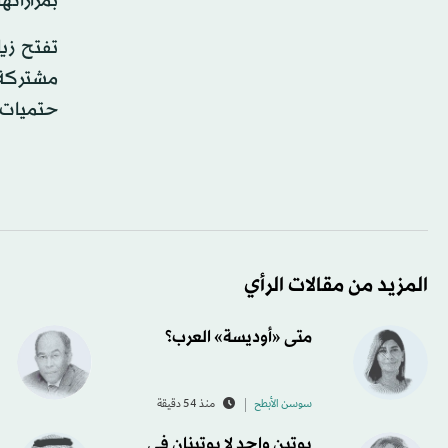
بمراراته
تفتح زي
مشتركة 
حتميات ا
المزيد من مقالات الرأي
متى «أوديسة» العرب؟
سوسن الأبطح
منذ 54 دقيقة
بوتين واحد لا بوتينان في