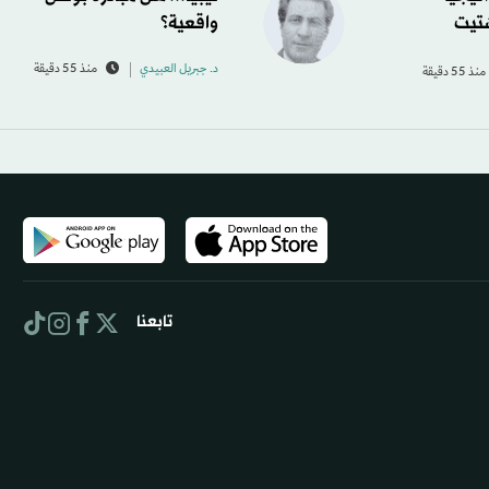
شتيت
واقعية؟
د. جبريل العبيدي
منذ 55 دقيقة
منذ 55 دقيقة
تابعنا