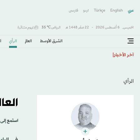
عربي
English
Türkçe
اردو
فارسى
الخميس,
6 أغسطس 2026
-
22 صفَر 1448 هـ
الرياض
℃
35
غيوم متناثرة
الشرق الأوسط​
العالم
الرأي
ا
«صفقة القرن» و«الملك المصري»… هكذا احتفت الصحافة 
آخر الأخبار
الرأي
العا
استمع إلى 
في الرا