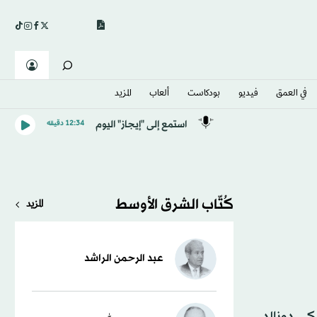
في العمق
فيديو
بودكاست
ألعاب
المزيد
استمع إلى "إيجاز" اليوم
12:34 دقيقه
كُتّاب الشرق الأوسط
المزيد
عبد الرحمن الراشد
كي دونالد