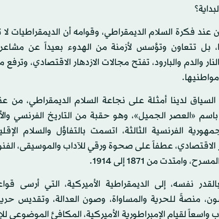
لبداية؟
عند فكرة السلام الديمقراطي، وقوامه أن الديمقراطيات لا 
ا، بل تتعاون وتؤسس لأزمنة من الهدوء بعيداً عن مشاعر 
لنار والدم والبارود، تفتح مجالات الازدهار الاقتصادي، وترفع
واطنيها.
السياق لدينا أمثلة على نجاعة السلام الديمقراطي، من عن
ً باسم «العصر الجميل»، وهو حقبة من التاريخ الفرنسي وال
مهورية الفرنسية الثالثة، اتسمت بالتفاؤل والسلام الإقل
ر الاقتصادي، عطفاً على صحوة ورقي للآداب والموسيقى، الفنون
ح، وامتدت من 1871 إلى 1914.
القدر نفسه، إلى الديمقراطية الأميركية، التي أرسى قواعد
ن، منصةً للحرية والمساواة، وصون العدالة، وتقديس حرية 
ب واسعاً لقيام الإمبراطورية الأميركية، المكافئ الموضوعي لل