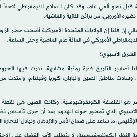
ية قبل نحو ألفي عام، وقد كان للسلام الديمقراطي لاحقاً
نظيره الأوروبي، من براثن النازية والفاشية.
غالي إنْ قلنا إن الولايات المتحدة الأميركية أضحت حجر الزاو
لديمقراطي الأميركي في المائة عام الماضية وحتى الساعة.
 الشرق الآسيوي؟
ا أضابير التاريخ فترة زمنية مشابهة، ندرت فيها الحرو
ر هو الفلسفة الكونفوشيوسية، وكانت الصين هي نقطة ار
الآسيوي الذي تمحور حوله الهدوء بعد أن جرى تأسيس نظا
إقليمي، ما ساعد على ضمان الأمن والازدهار، وتبادل التجارة ا
 النظر الكونفوشيوسية، لا يتطلب الأمر القضاء على الاخت