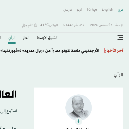
عربي
English
Türkçe
اردو
فارسى
الجمعة,
7 أغسطس 2026
-
23 صفَر 1448 هـ
الرياض
℃
41
غائم جزئي
الشرق الأوسط​
العالم
الرأي
ا
مان سيتي يرفض عرضاً من برشلونة لضم رودري
آخر الأخبار
الرأي
العا
استمع إلى 
على عكس