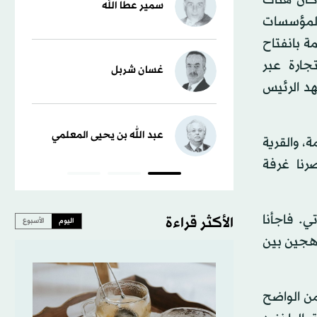
سمير عطا الله
المؤسسات
ة بانفتاح
تجارة عبر
غسان شربل
هد الرئيس
عبد الله بن يحيى المعلمي
، والقرية
صرنا غرفة
. فاجأنا
الأكثر قراءة
اليوم
الأسبوع
 هجين بين
ن الواضح