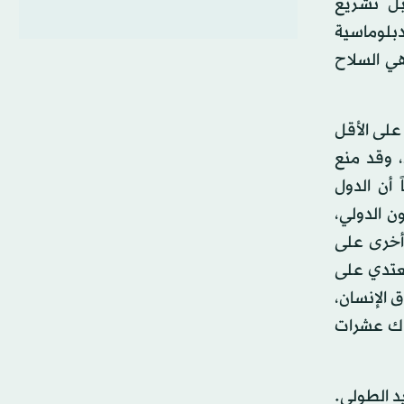
 قبل تشريع
ي وضعت أساس الدبلوماسية
ر الحديث، وتأكدت أيضاً في فيينا عام 1961، وهي السلاح
ينبغي، لكن على الأقل
، وقد منع
أن الدول
ن الدولي،
أخرى على
تعتدي على
 الإنسان،
ناك عشرات
د الطولى.