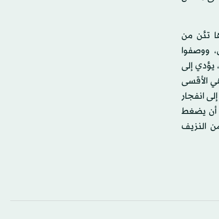
ا تئن من
، ووصفوا
، يؤدي إلى
ي الأقسى
لى انفجار
 أن يضغط
ن النزيف