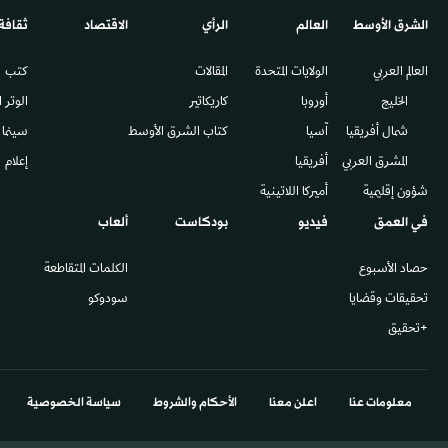
الشرق الأوسط​
العالم
الرأي
الاقتصاد
ثقافة
العالم العربي
الولايات المتحدة
المقالات
كتب
الخليج
أوروبا
كاريكاتير
الوتر 
شمال أفريقيا
آسيا
كتاب الشرق الأوسط
سينما
المشرق العربي
أفريقيا
إعلام
شؤون إقليمية
أميركا اللاتينية
في العمق
فيديو
بودكاست
ألعاب
حصاد الأسبوع
الكلمات المتقاطعة
تحقيقات وقضايا
سودوكو
+تحقيق
معلومات عنا
اعلن معنا
الأحكام والشروط
سياسة الخصوصية