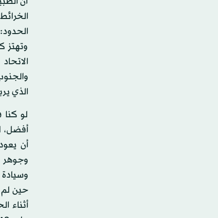
أن الطبي
الخرائط
الحدود: 
وتهتز ك
الاتحاد
والجنوب 
الذي يربط
لو كنا ف
أفضل، لك
وجوهر و
حين لم 
أثناء ال