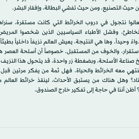
ن حيث التصنيع، ومن حيث تفشي البطالة، وإفقار البشر.
تعالوا نتجول في دروب الخرائط التي كانت مستقرة، سنراه
الخاطئ، وفشل الأطباء السياسيين الذين شخصوا المريض
اءً وحيداً. وها هي النتيجة، يعيش العالم نزيفاً داخلياً بطيئاً
استقرار، والخوف من المستقبل، خصوصاً أن أسلحة العصر ه
 صناعة الأسلحة، وبضغطة زر واحدة، قد يتحول هذا النزيف إ
نتهي معه الخرائط والحياة. فهل ثمة من يفكر مرتين قبل
ناد؟ وهل هناك من يستبق الأحداث، لينقذ خرائط العالم م
 أظن أننا في حاجة إلى تفكير خارج الصندوق.