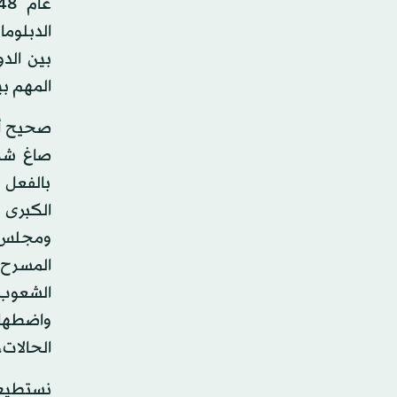
المهم بي
صاغ شكلا
بالفعل 
الكبرى 
ومجلس ا
المسرح ا
الشعوب، 
واضطهاد
الحالات،
نستطيع 