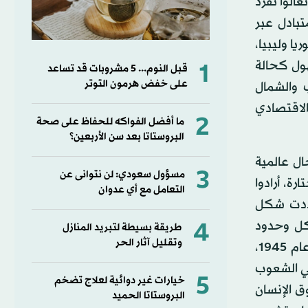
الوا نفرد
تبادل عبر
ا وليبيا،
هول كحالة
1
قبل النوم... 5 مشروبات قد تساعد
على خفض هرمون التوتر
ب والشمال
الاقتصادي
2
ما أفضل الفواكه للحفاظ على صحة
البروستاتا بعد سن الأربعين؟
ال عالمية
3
مسؤول سعودي: لن نتوانى عن
ة، أرادوا
التعامل مع أي عدوان
تفاقية التي حددت شكل
4
كل وحدود
طريقة بسيطة لتبريد المنازل
وتقليل آثار الحر
وسيادة تحترم، وتخضع للقوانين الدولية. وأيضاً أعادونا إلى ما قبل عام 1945،
مي الشعوب
5
خيارات غير دوائية لعلاج تضخم
ق الإنسان
البروستاتا الحميد