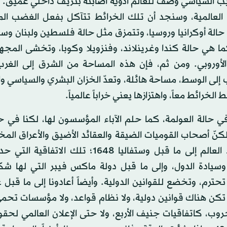
ب السياسي وصف للعالم أدوية أصابته بنزيف داخلي عميق. تع
 العالمية، وسنجد أن تلك الخرائط تتآكل بفعل الغضب الم
حالة أوكرانيا وروسيا، وتتمزق مثل حالة فلسطين ولبنان وسوري
ما هي حالة كندا وغرينلاند، وفنزويلا وكوبا، وتخشى المج
 الأوروبي. ومن ثم، فإن هذه المساحة من الشرق إلى الغر
إلى الوسط، مساحة هائلة، وتعدّ الخزان البشري والسياسي و
 الخرائط معاً، واهتزازها يعني خراباً عالمياً.
ي حالة العولمة، كما حلم الآباء المؤسسون لها، لكنا في ح
نّ أصحاب القوميات الضيقة والعقائد الأضيق والأعراق المختار
أن يعود العالم إلى ما قبل وستفاليا 1648؛ تلك الا
سيادة الدول، وإلى ما قبل دولة ماكس فيبر التي لها ش
تكن هناك قوانين دولية، ولا نظام قواعد، ولا مؤسسات تح
حروب، كاتفاقيات جنيف الأربع، ولا حتى الإعلان العالمي لحقو