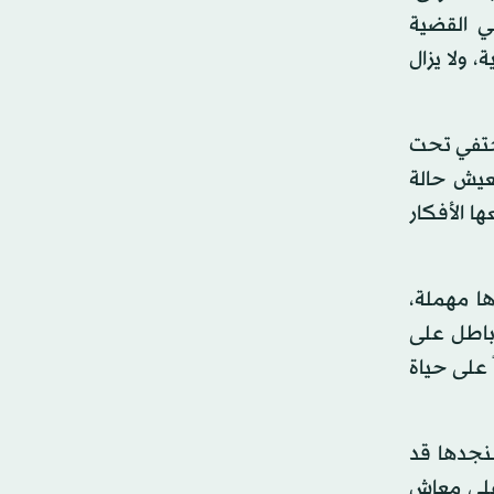
ي القضية
 ولا يزال
تختفي تحت
تعيش حالة
ا الأفكار
ها مهملة،
 باطل على
 على حياة
سنجدها قد
 على معاش