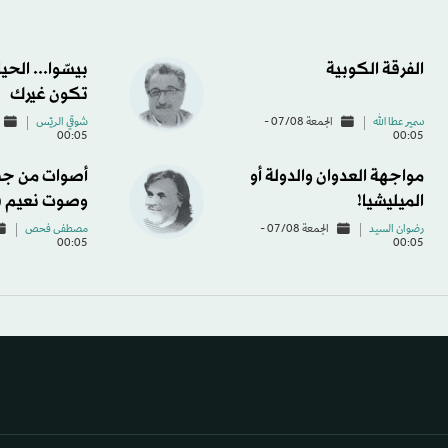
الفرقة الكوبية
بيسّوا... الحي
تكون غيرك
سمير عطا الله
الجمعة 07/08 -
شوقي الريّس
00:05
00:05
مواجهة العدوان والدولة أو
أصوات من جب
الميليشيا!
وصوت نعيم 
رضوان السيد
الجمعة 07/08 -
مصطفى فحص
00:05
00:05