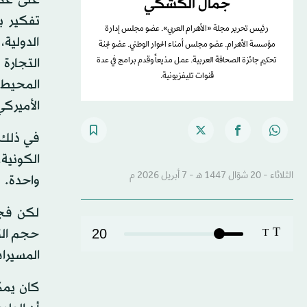
جمال الكشكي
تفكير ب
رئيس تحرير مجلة «الأهرام العربي». عضو مجلس إدارة
الدولية،
مؤسسة الأهرام. عضو مجلس أمناء الحوار الوطني. عضو لجنة
التجارة
تحكيم جائزة الصحافة العربية. عمل مذيعاً وقدم برامج في عدة
قنوات تليفزيونية.
المحيط،
الأميركي
في ذلك ا
الكونية
الثلاثاء - 20 شوّال 1447 هـ - 7 أبريل 2026 م
واحدة.
لكن فجأ
T
حجم الت
20
T
المسيرات
كان يمك