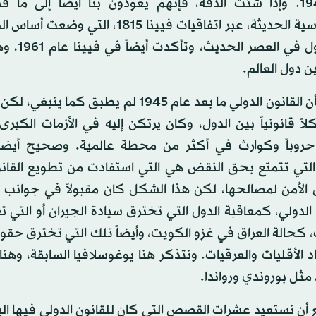
عام 1948. وإذا شئت الدقة، فإنهم يعودون بنا أيضاً إلى ما
الدبلوماسية الحديثة، عبر اتفاقيات فيينا 1815، الت
بين الدول في العص
ن دول العالم.
صحيح أن القانون الدولي ما بعد عام 1945 لم يطبق كما 
ً قانونياً بين الدول، وكان يرتكن إليه في الأزمات الكبرى
حروباً وكوارث في أكثر من محطة عالمية. وصحيح أيضاً 
التي تتمتع بحق النقض هي التي استفادت من تطويع القانو
لأمن لمصالحها، لكن هذا الشكل كان مقبولاً في جوانب 
لدولي، كمعاقبة الدول التي تخترق سيادة الجيران أو التي 
كحالة العراق في غزو الكويت، وأيضاً تلك التي تخترق حقوق
 الأقليات والعرقيات. ونتذكر هنا يوغوسلافيا السابقة، وه
 مثل بوروندي ورواندا.
أن نستعيد عشرات القصص التي كان للقانون الدولي فيها الي