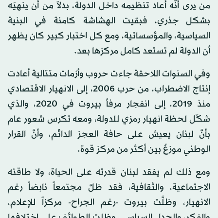
من يرى أنَّه أعاد تنظيمه داخل الدولة، بدلاً من أن ينهيَه
بشكل جذري، فبقيت الهشاشة كامنة في البنية
السياسية، والمؤسساتية، ومع كل اختبار كبير كان يظهر
أن الدولة لم تستعد كامل مركزها بعد.
وفي السنوات اللاحقة جاءت حروب وأزمات متتالية أعادت
إنتاج الاضطراب، من حرب 2006، إلى الانهيار الاقتصادي
منذ 2019، إلى انفجار مرفأ بيروت في 2020، والذي
شكّل لحظة انهيار رمزي للدولة، ومعه تكرس شعور عام
بأنَّ لبنان يعيش على حافة العجز الدائم، وأنَّ القرار
الوطني موزعٌ بين أكثر من مركز قوة.
ومع ذلك لم يفقد لبنان قدرته على الحياة، ولا طاقته
الاجتماعية، والثقافية، فقد ظلَّ مجتمعاً نابضاً رغم
الانهيار، وظلَّت بيروت -رغم الجراح- مركزاً للإعلام،
والفكر، والجدل السياسي، وظلت الطوائف على اختلافها