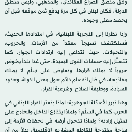
وفق منطق الصراع العقائدي، والمذهبي، وليس منطق
الدولة، فكان لبنان في كل مرة يدفع ثمن موقعه قبل أن
يحصد معنى وجوده.
وإذا نظرنا إلى التجربة اللبنانية، في امتدادها الحديث،
فسنكتشف نسيجاً معقداً من الأزمات، والحروب،
والتحولات، حيث تتداعى إليه ارتدادات الجوار، كما
تتسلَّل إليه حسابات القوى البعيدة، حتى غدا بلداً يخوض
حروباً لا يملك قرارها، ويفاوض على سِلْم لا يملك
مفاتيحه، في ظل انقسام دائم حول معنى الدولة، وحدود
السيادة، ووظيفة السلاح، وشرعية القرار.
وهنا تبرز الأسئلة الجوهرية: لماذا يتعثر القرار اللبناني في
الحرب كما في السِلْم؟ ولماذا يتنازع الداخل والخارج على
تمثيل إرادته؟ ولماذا تتحول أرضه في لحظات الأزمة إلى
ساحة مفتوحة لتقاطع المشاريع الإقليمية، بدلاً من أن