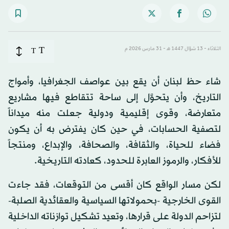
T
الثلاثاء - 13 شوّال 1447 هـ - 31 مارس 2026 م
T
شاء حظ لبنان أن يقع بين عواصف الجغرافيا، وأمواج
التاريخ، وأن يتحوَّل إلى ساحة تتقاطع فيها مشاريع
متعارضة، وقوى إقليمية ودولية جعلت منه ميداناً
لتصفية الحسابات، في حين كان يفترض به أن يكون
فضاء للحياة، والثقافة، والصحافة، والإبداع، ومنتجاً
للأفكار، والرموز العابرة للحدود، كعادته التاريخية.
لكن مسار الواقع كان أقسى من التوقعات، فقد جاءت
القوى الخارجية -بحمولاتها السياسية والعقائدية الصلبة-
لتزاحم الدولة على قرارها، وتعيد تشكيل توازناته الداخلية