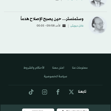
وستمنستر... حين يصبح الإصلاح هدماً
عادل درويش
الأحد 09/08 - 00:05
معلومات عنا
اعلن معنا
الأحكام والشروط
سياسة الخصوصية
تابعنا