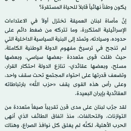
يكون وطناً نهائياً قابلاً للحياة المستقرة؟
إنَّ مأساة لبنان العميقة تختزل أولاً في الاعتداءات
الإسرائيلية المتكررة، وما تتركه من ضغط دائم على
حدوده، وسيادته، وتمتد إلى البنية السياسية الداخلية التي
لم تنجح في ترسيخ مفهوم الدولة الوطنية الكاملة،
حيث ظلت قوى متعددة -بعضها سياسي، وبعضها
مسلح، وبعضها عقائدي- تنازع الدولة احتكار القرار،
وتضعف قدرتها على احتواء المجتمع تحت سقف واحد،
وعلى رأس هذه القوى يقف «حزب الله» بارتباطاته
العقائدية بإيران البعيدة.
لقد جرَّب لبنان على مدى قرن تقريباً صيغاً متعددة من
التوازنات، والتحالفات، منذ اتفاق الطائف الذي أنهى
الحرب الأهلية، لكنَّه لم يغلق كل نوافذ الصراع، وهناك