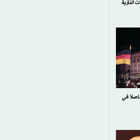
النازية
اصلاً في