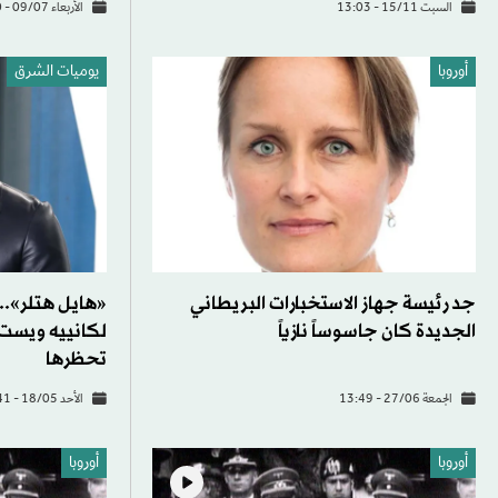
السبت 15/11 - 13:03
الأربعاء 09/07 - 14:50
أوروبا
يوميات الشرق
جد رئيسة جهاز الاستخبارات البريطاني
«هايل هتلر»...
الجديدة كان جاسوساً نازياً
لكانييه ويست
تحظرها
الجمعة 27/06 - 13:49
الأحد 18/05 - 12:41
أوروبا
أوروبا