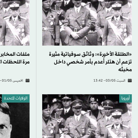
«الطلقة الأخيرة»: وثائق سوفياتية مثيرة
ملفات المخابر
تزعم أن هتلر أُعدم بأمر شخصي داخل
مرة اللحظات ال
مخبئه
السبت 03/05 - 13:42
الخميس 01/05 - 17:07
أوروبا
الولايات المتحدة​