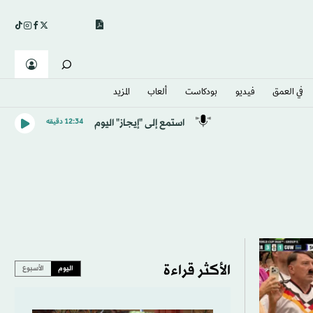
في العمق
فيديو
بودكاست
ألعاب
المزيد
استمع إلى "إيجاز" اليوم
12:34 دقيقه
الأكثر قراءة
اليوم
الأسبوع