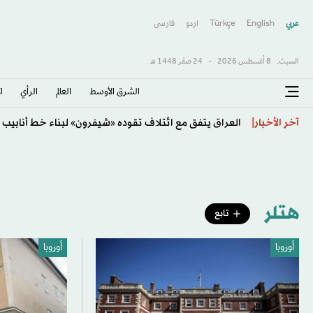
عربي
English
Türkçe
اردو
فارسى
السبت,
8 أغسطس 2026
-
24 صفَر 1448 هـ
الشرق الأوسط​
العالم
الرأي
ا
عراقجي: إعادة فتح مضيق هرمز تعتمد على شروط مثل التع
آخر الأخبار
هتلر
تابع
أوروبا
أوروبا