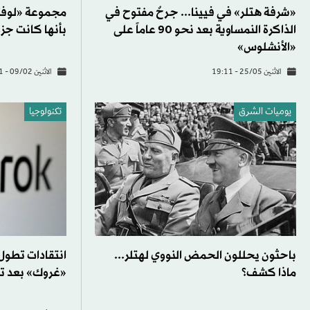
«شرفة هتلر» في فيينا... جرحٌ مفتوح في
مجموعة «لوفتها
الذاكرة النمساوية بعد نحو 90 عاماً على
بأنها كانت جزء
«الأنشلوس»
الاثنين 25/05 - 19:11
الاثنين 09/02 - 16:21
يوميات الشرق
تكنولوجيا
باحثون يحللون الحمض النووي لهتلر...
انتقادات تطول 
ماذا كشف؟
«غروك» بعد تح