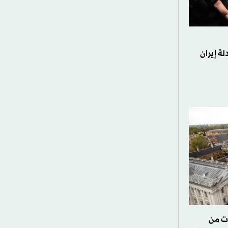
ة إيران
ت من