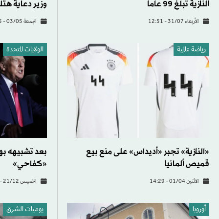
النازية تبلغ 99 عاماً
وزير دعاية هتلر
الأربعاء 31/07 - 12:51
الجمعة 03/05 - 17:55
رياضة عالمية
الولايات المتحدة​
«النازية» تجبر «أديداس» على منع بيع
بعد تشبيهه بهت
قميص ألمانيا
«كفاحي»
الاثنين 01/04 - 14:29
الخميس 21/12 - 15:17
أوروبا
يوميات الشرق