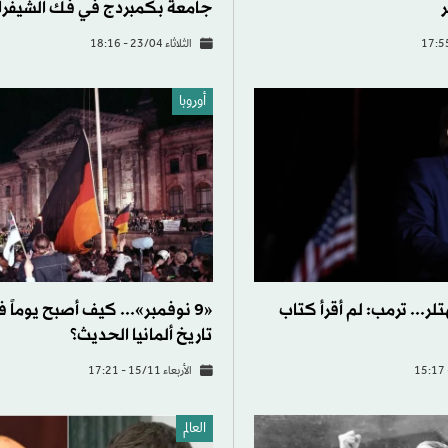
جامعة بكمبردج في فك الشيفرات 
الثلاثاء 23/04 - 18:16
أوروبا
لر... ترمب: لم أقرأ كتاب
«9 نوفمبر»... كيف أصبح يوماً ف
تاريخ ألمانيا الحديث؟
الأربعاء 15/11 - 17:21
العالم