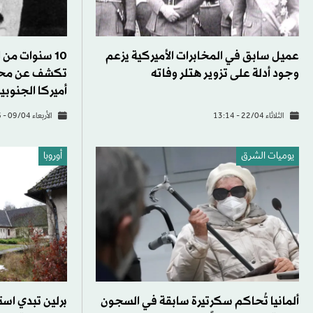
عميل سابق في المخابرات الأميركية يزعم
10 سنوات من 
وجود أدلة على تزوير هتلر وفاته
تكشف عن محاول
أميركا الجنوبي
الثلاثاء 22/04 - 13:14
الأربعاء 09/04 - 14:16
يوميات الشرق
أوروبا
ألمانيا تُحاكم سكرتيرة سابقة في السجون
برلين تبدي است