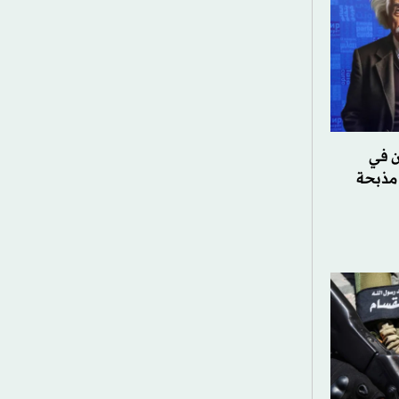
ن في
 مذبحة