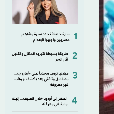
1
سارة خليفة تجدد سيرة مشاهير
مصريين واجهوا الإعدام
2
طريقة بسيطة لتبريد المنازل وتقليل
آثار الحر
3
ميلانيا ترمب مجدداً على «أمازون»...
مسلسل وثائقي يعد بكشف جوانب
غير معروفة
4
السفر إلى أوروبا خلال الصيف... إليك
ما ينبغي معرفته