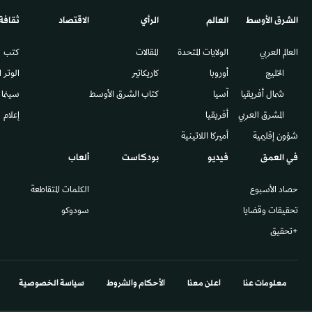
الشرق الأوسط​
العالم
الرأي
الاقتصاد
ثقافة
العالم العربي
الولايات المتحدة
المقالات
كتب
الخليج
أوروبا
كاريكاتير
الوتر 
شمال أفريقيا
آسيا
كتاب الشرق الأوسط
سينما
المشرق العربي
أفريقيا
إعلام
شؤون إقليمية
أميركا اللاتينية
في العمق
فيديو
بودكاست
ألعاب
حصاد الأسبوع
الكلمات المتقاطعة
تحقيقات وقضايا
سودوكو
+تحقيق
معلومات عنا
اعلن معنا
الأحكام والشروط
سياسة الخصوصية