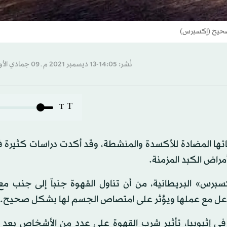
صحيح (إكسبرس)
نُشر: 14:05-13 ديسمبر 2021 م ـ 09 جمادي الأول 1443 هـ
T
T
ها المضادة للأكسدة والمنشطة، وقد أكدت دراسات كثيرة فا
راض الكبد المزمنة.
س» البريطانية، من أن تناول القهوة جنباً إلى جنب مع ا
يتفاعل مع عملها ويؤثر على امتصاص الجسم لها بشكل صحيح.
ي إثيوبيا، تأثير شرب القهوة على عدد من الأشخاص بعد ت