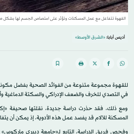
القهوة تتفاعل مع عمل المسكنات وتؤثر على امتصاص الجسم لها بشكل 
أديس أبابا:
«الشرق الأوسط»
للقهوة مجموعة متنوعة من الفوائد الصحية بفضل مكونات
في التصدي للخرف والضعف الإدراكي والسكتة الدماغية وأم
ومع ذلك، فقد حذرت دراسة جديدة، نقلتها صحيفة «إكسبر
المسكنة للآلام قد يفسد عمل هذه الأدوية، إذ يمكن أن 
وفحص فريق الدراسة، التابع لـ«جامعة ديبري ماركوس» ف