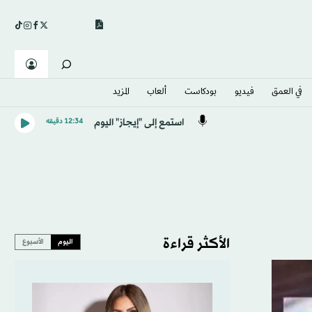
في العمق
فيديو
بودكاست
ألعاب
المزيد
استمع إلى "إيجاز" اليوم
12:34 دقيقه
الأكثر قراءة
اليوم
الأسبوع