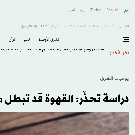
عربي
English
Türkçe
اردو
فارسى
الخميس,
6 أغسطس 2026
-
22 صفَر 1448 هـ
الرياض
℃
37
غائم جزئي
الشرق الأوسط​
العالم
الرأي
ا
«فيفبرو»: إنفانتينو أساء استخدام السلطة… ونطالب بم
آخر الأخبار
يوميات الشرق
دراسة تحذّر: القهوة قد تبطل