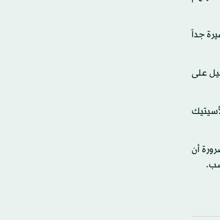
رة جداً
ليل على
أسيتيك
رورة أن
سب.