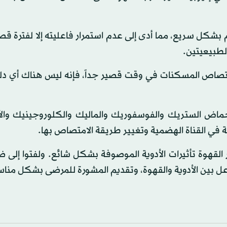
شكل سريع، مما أدى إلى عدم استمرار فاعليته إلا لفترة قصي
لطبيعيتين.
ل امتصاص المسكنات في وقت قصير جداً، فإنه ليس هناك أي د
أحماض الستريك والفوسفوريك والماليك والكلوروجينيك وال
في القناة الهضمية وتغيير طريقة الامتصاص بها.
القهوة تأثيرات الأدوية الموصوفة بشكل شائع. ولفتوا إلى ض
فاعل بين الأدوية والقهوة، وتقديم المشورة للمرضى بشكل منا