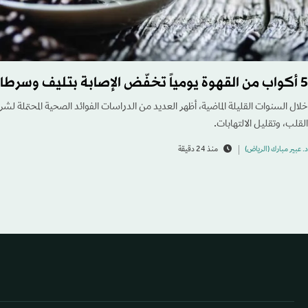
5 أكواب من القهوة يومياً تخفّض الإصابة بتليف وسرطان الكبد
خلال السنوات القليلة الماضية، أظهر العديد من الدراسات الفوائد الصحية المحتملة ل
القلب، وتقليل الالتهابات.
د. عبير مبارك (الرياض)
منذ 24 دقيقة