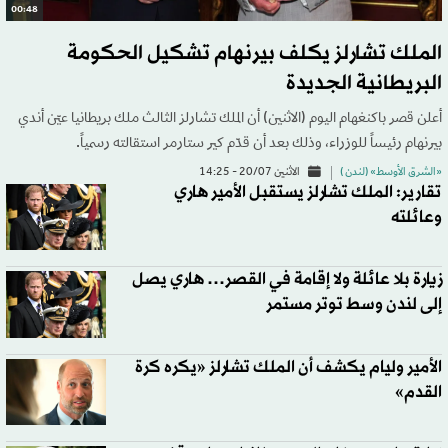
00:48
الملك تشارلز يكلف بيرنهام تشكيل الحكومة
البريطانية الجديدة
أعلن قصر باكنغهام اليوم (الاثنين) أن الملك تشارلز الثالث ملك بريطانيا عيّن أندي
بيرنهام رئيساً للوزراء، وذلك بعد أن قدّم كير ستارمر استقالته رسمياً.
«الشرق الأوسط» (لندن )
الاثنين 20/07 - 14:25
تقارير: الملك تشارلز يستقبل الأمير هاري
وعائلته
زيارة بلا عائلة ولا إقامة في القصر… هاري يصل
إلى لندن وسط توتر مستمر
الأمير وليام يكشف أن الملك تشارلز «يكره كرة
القدم»