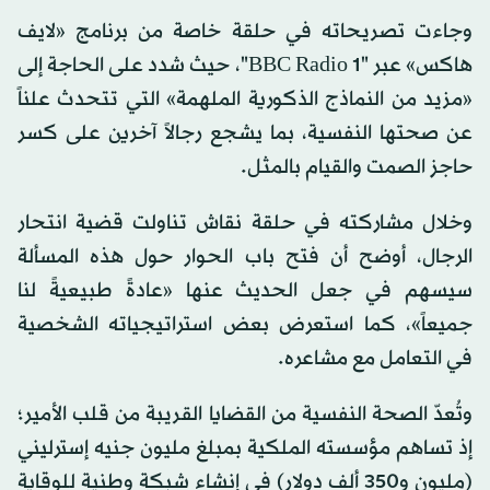
وجاءت تصريحاته في حلقة خاصة من برنامج «لايف
هاكس» عبر "BBC Radio 1"، حيث شدد على الحاجة إلى
«مزيد من النماذج الذكورية الملهمة» التي تتحدث علناً
عن صحتها النفسية، بما يشجع رجالاً آخرين على كسر
حاجز الصمت والقيام بالمثل.
وخلال مشاركته في حلقة نقاش تناولت قضية انتحار
الرجال، أوضح أن فتح باب الحوار حول هذه المسألة
سيسهم في جعل الحديث عنها «عادةً طبيعيةً لنا
جميعاً»، كما استعرض بعض استراتيجياته الشخصية
في التعامل مع مشاعره.
وتُعدّ الصحة النفسية من القضايا القريبة من قلب الأمير؛
إذ تساهم مؤسسته الملكية بمبلغ مليون جنيه إسترليني
(مليون و350 ألف دولار) في إنشاء شبكة وطنية للوقاية