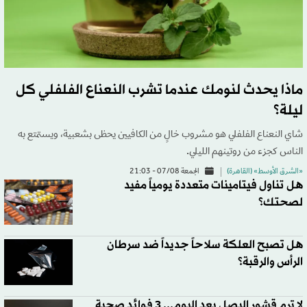
ماذا يحدث لنومك عندما تشرب النعناع الفلفلي كل
ليلة؟
شاي النعناع الفلفلي هو مشروب خالٍ من الكافيين يحظى بشعبية، ويستمتع به
الناس كجزء من روتينهم الليلي.
«الشرق الأوسط» (القاهرة)
الجمعة 07/08 - 21:03
هل تناول فيتامينات متعددة يومياً مفيد
لصحتك؟
هل تصبح العلكة سلاحاً جديداً ضد سرطان
الرأس والرقبة؟
لا ترمِ قشور البصل بعد اليوم... 3 فوائد صحية