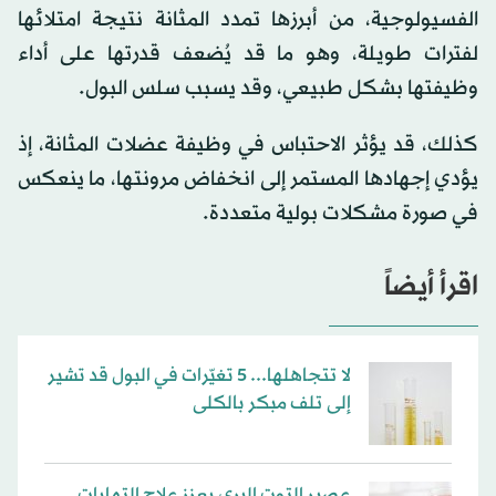
الفسيولوجية، من أبرزها تمدد المثانة نتيجة امتلائها
لفترات طويلة، وهو ما قد يُضعف قدرتها على أداء
وظيفتها بشكل طبيعي، وقد يسبب سلس البول.
كذلك، قد يؤثر الاحتباس في وظيفة عضلات المثانة، إذ
يؤدي إجهادها المستمر إلى انخفاض مرونتها، ما ينعكس
في صورة مشكلات بولية متعددة.
اقرأ أيضاً
لا تتجاهلها... 5 تغيّرات في البول قد تشير
إلى تلف مبكر بالكلى
عصير التوت البري يعزز علاج التهابات