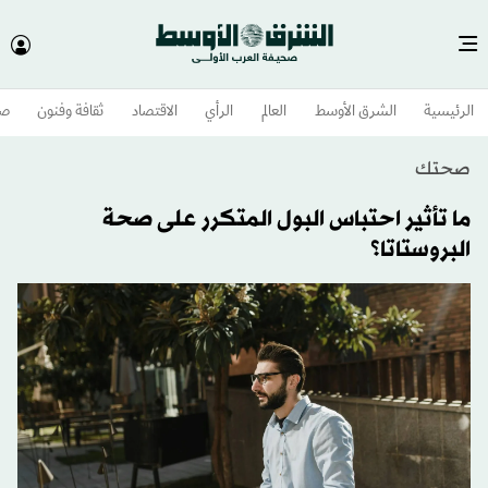
الرئيسية
الشرق الأوسط​
العالم
الرأي
الاقتصاد
ثقافة وفنون
صح
صحتك
ما تأثير احتباس البول المتكرر على صحة
البروستاتا؟