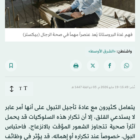
فهم غدة البروستاتا يُعد عنصراً مهماً في صحة الرجال (بيكسلز)
واشنطن:
«الشرق الأوسط»
T
نُشر: 15:49-19 مايو 2026 م ـ 03 ذو الحِجّة 1447 هـ
T
يتعامل كثيرون مع عادة تأجيل التبول على أنها أمر عابر
لا يستدعي القلق، إلا أن تكرار هذه السلوكيات قد يحمل
آثاراً صحية تتجاوز الشعور المؤقت بالانزعاج. فاحتباس
البول، خصوصاً عند تكراره أو إهماله، قد يؤثر في وظائف