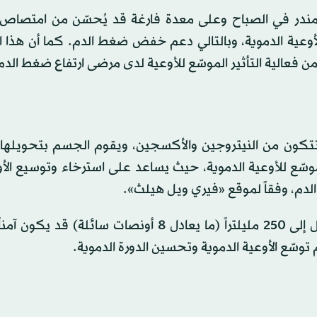
ر في الصباح وعلى معدة فارغة قد يُحسّن من امتصاص ا
أوعية الدموية، وبالتالي دعم خفض ضغط الدم. كما أن هذا 
من فعالية التأثير الموسّع للأوعية لدى مرضى ارتفاع ضغط الدم
ت تتكون من النيتروجين والأكسجين، ويقوم الجسم بتحويلها 
ّع للأوعية الدموية، حيث يساعد على استرخاء وتوسيع الأو
م، وفقاً لموقع «فيري ويل هيلث».
وتشير الدراسات إلى أن تناول عصير الشمندر بجرعات تصل إلى 250 مليلتراً (ما يعادل 8 أونصات سائل
وسّع الأوعية الدموية وتحسين الدورة الدموية.