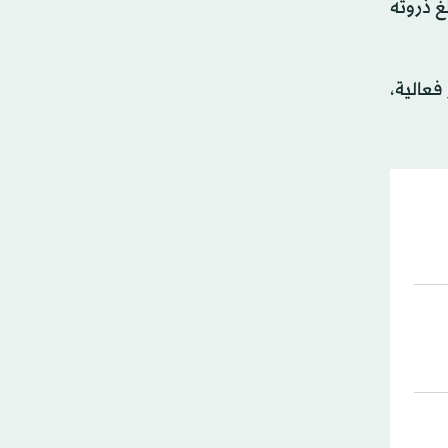
غ ذروته
فعالية،