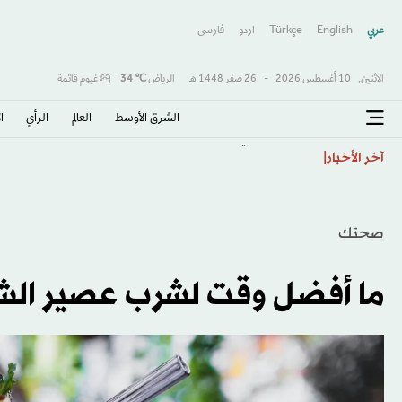
عربي
English
Türkçe
اردو
فارسى
الاثنين,
10 أغسطس 2026
-
26 صفَر 1448 هـ
الرياض
℃
34
غيوم قاتمة
الشرق الأوسط​
العالم
الرأي
ا
هجوم حوثي واسع يستهدف ميناء المخا
آخر الأخبار
صحتك
ما أفضل وقت لشرب عصير ال