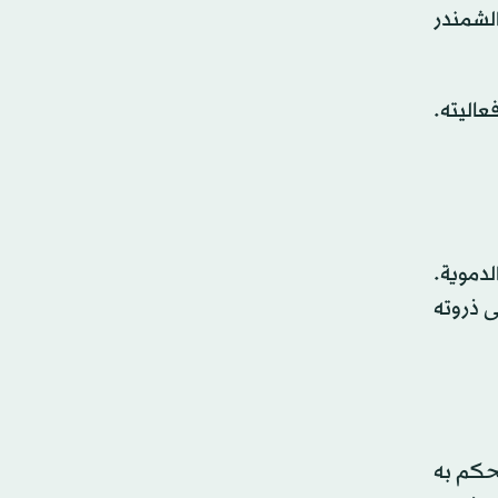
الشمندر
عاليته.
لدموية.
ى ذروته
تحكم به