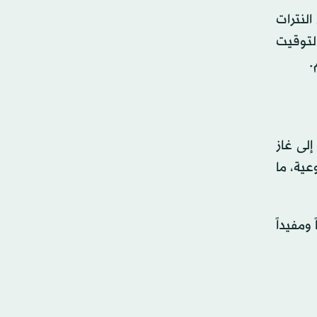
لنترات
التوقيت
.
إلى غاز
عية، ما
ة) قد يكون آمناً ومفيداً