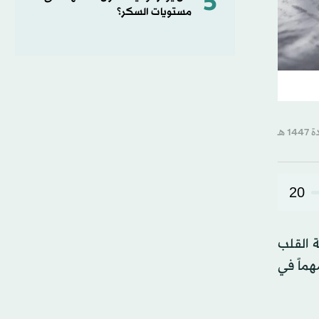
5
مستويات السكر؟
20
 القلب
هماً في