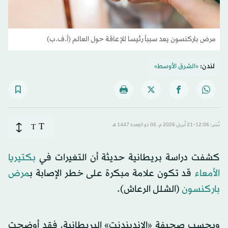
مرض باركنسون يعد سبباً رئيسا للإعاقة حول العالم (أ.ف.ب)
لندن:
«الشرق الأوسط»
T
نُشر: 12:06-21 أبريل 2026 م ـ 05 ذو القِعدة 1447 هـ
T
كشفت دراسة بريطانية حديثة أن التغيرات في
بكتيريا
الأمعاء
قد تكون علامة مبكرة على خطر الإصابة ب
مرض
باركنسون
(الشلل الرعاش).
وبحسب صحيفة «الإندبندنت» البريطانية، فقد أوضحت