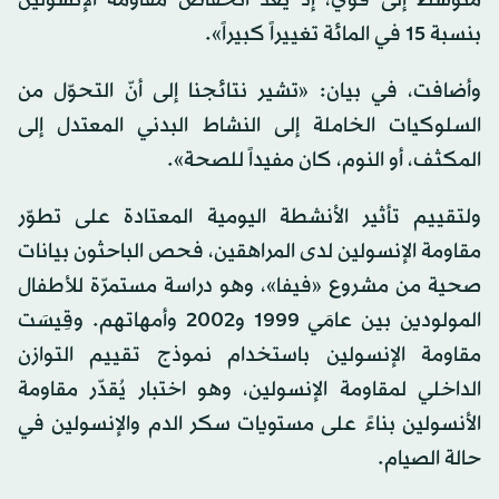
متوسط إلى قوي، إذ يُعدّ انخفاض مقاومة الإنسولين
بنسبة 15 في المائة تغييراً كبيراً».
وأضافت، في بيان: «تشير نتائجنا إلى أنّ التحوّل من
السلوكيات الخاملة إلى النشاط البدني المعتدل إلى
المكثف، أو النوم، كان مفيداً للصحة».
ولتقييم تأثير الأنشطة اليومية المعتادة على تطوّر
مقاومة الإنسولين لدى المراهقين، فحص الباحثون بيانات
صحية من مشروع «فيفا»، وهو دراسة مستمرّة للأطفال
المولودين بين عامَي 1999 و2002 وأمهاتهم. وقِيسَت
مقاومة الإنسولين باستخدام نموذج تقييم التوازن
الداخلي لمقاومة الإنسولين، وهو اختبار يُقدّر مقاومة
الأنسولين بناءً على مستويات سكر الدم والإنسولين في
حالة الصيام.