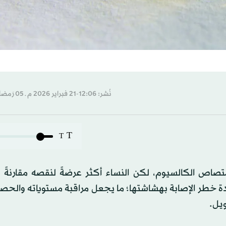
نُشر: 12:06-21 فبراير 2026 م ـ 05 رَمضان 1447 هـ
T
T
متصاص الكالسيوم، لكن النساء أكثر عرضةً لنقصه مقارنةً ب
ة خطر الإصابة بهشاشتها؛ ما يجعل مراقبة مستوياته والحص
ويل.