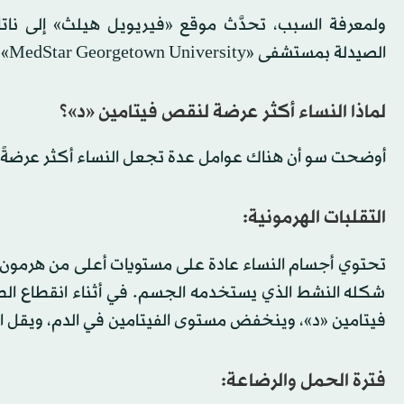
ولمعرفة السبب، تحدَّث موقع «فيريويل هيلث» إلى نا
الصيدلة بمستشفى «MedStar Georgetown University»، لتوضيح ما يعنيه هذا بالنسبة لصحة المرأة.
لماذا النساء أكثر عرضة لنقص فيتامين «د»؟
أوضحت سو أن هناك عوامل عدة تجعل النساء أكثر عرضةً 
التقلبات الهرمونية:
تحتوي أجسام النساء عادة على مستويات أعلى من هرمون
شكله النشط الذي يستخدمه الجسم. في أثناء انقطاع ال
فيتامين «د»، وينخفض مستوى الفيتامين في الدم، ويقل ا
فترة الحمل والرضاعة: