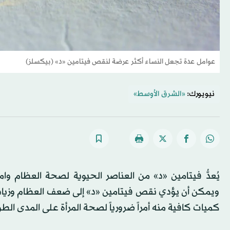
عوامل عدة تجعل النساء أكثر عرضة لنقص فيتامين «د» (بيكسلز)
نيويورك:
«الشرق الأوسط»
يُعدُّ فيتامين «د» من العناصر الحيوية لصحة العظام وا
ويمكن أن يؤدي نقص فيتامين «د» إلى ضعف العظام وزياد
كميات كافية منه أمراً ضرورياً لصحة المرأة على المدى الط