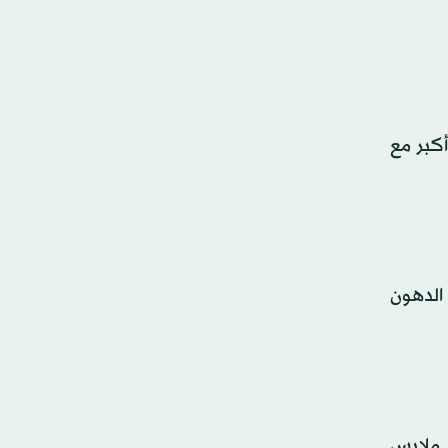
أكبر مع
 الدهون
ء ملابس