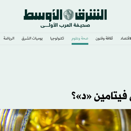
لاقتصاد
ثقافة وفنون
صحة وعلوم
تكنولوجيا
يوميات الشرق​
الرياضة
ة
فيتامين «د»؟