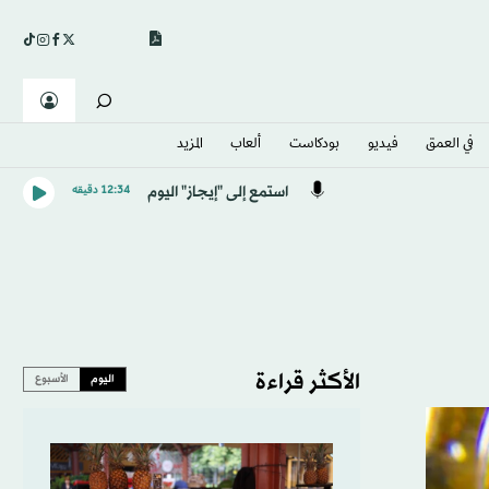
في العمق
فيديو
بودكاست
ألعاب
المزيد
استمع إلى "إيجاز" اليوم
12:34 دقيقه
الأكثر قراءة
اليوم
الأسبوع