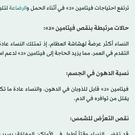
ترتفع احتياجات فيتامين «د» في أثناء الحمل و
الرضاعة
لتلب
حالات مرتبطة بنقص فيتامين «د»:
النساء أكثر عرضةً لهشاشة العظام، إذ تمتلك النساء عاد
التقدم في العمر، مما يزيد الحاجة إلى فيتامين «د» لدعم 
نسبة الدهون في الجسم:
فيتامين «د» قابل للذوبان في الدهون، والنساء عادة ما ت
يقلل من توافره في الدم.
نقص التعرُّض للشمس:
قد تقضي النساء وقتاً أطول في الأماكن المغلقة؛ بسبب ا