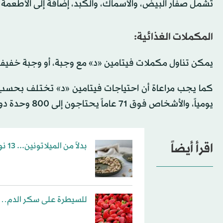
تشمل صفار البيض، والأسماك، والكبد، إضافة إلى الأطعمة 
المكملات الغذائية:
يمكن تناول مكملات فيتامين «د» مع وجبة، أو وجبة خفي
يومياً، والأشخاص فوق 71 عاماً يحتاجون إلى 800 وحدة دولية يومياً.
اقرأ أيضاً
بدلاً من الميلاتونين... 13 نوعاً من الأطعمة يُنصح بتناولها لتحسين النوم
للسيطرة على سكر الدم… 7 فواكه منخفضة الكربوهيدر