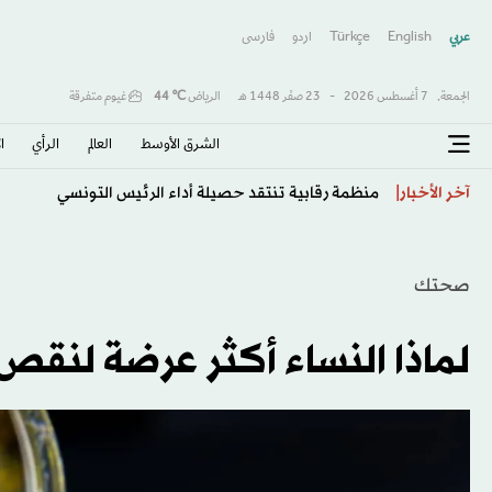
عربي
English
Türkçe
اردو
فارسى
الجمعة,
7 أغسطس 2026
-
23 صفَر 1448 هـ
الرياض
℃
44
غيوم متفرقة
الشرق الأوسط​
العالم
الرأي
ا
اليابان تكثف الدفاع عن عملتها والأسواق تترقب رفع الفائد
آخر الأخبار
صحتك
لماذا النساء أكثر عرضة لنقص 