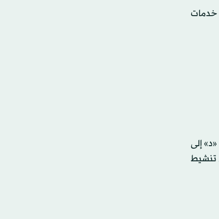
 خدمات
«د» إلى
 تنشيط