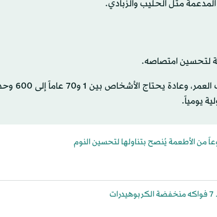
المدعمة مثل الحليب والزبادي.
فة لتحسين امتصاصه.
كما يجب مراعاة أن احتياجات فيتامين «د» ت
ات