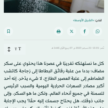
لندن:
«الشرق الأوسط»
T
نُشر: 15:01-21 سبتمبر 2023 م ـ 07 ربيع الأول 1445 هـ
T
كل ما نستهلكه تقريبًا في عصرنا هذا يحتوي على سكر
مضاف؛ بدءا من علبة رقائق البطاطا إلى زجاجة كاتشب
الطماطم إلى علبة العصير الطازج، لا شيء يدّخر. إنه أحد
أكبر مصادر السعرات الحرارية اليومية والسبب الرئيسي
للسمنة في جميع أنحاء العالم. ولكن ما هو السكر، وإلى
جانب ذوقك، هل يحتاج جسمك إليه حقًا؟ يجب الإجابة