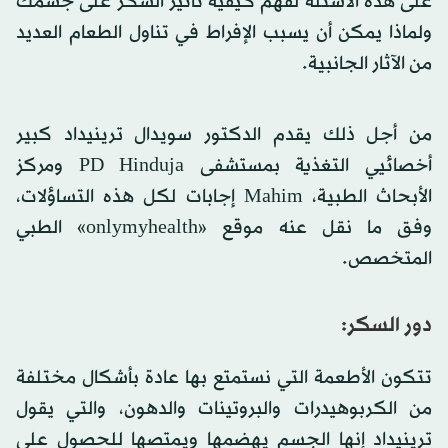
على هذه الأسئلة لفهم كيفية تأثير السكر على جسمك
ولماذا يمكن أن يسبب الإفراط في تناول الطعام العديد
من الآثار الجانبية.
من أجل ذلك يقدم الدكتور سويدال ترينيداد كبير
أخصائيي التغذية بمستشفى PD Hinduja ومركز
الأبحاث الطبية، Mahim إجابات لكل هذه التساؤلات،
وفق ما نقل عنه موقع «onlymyhealth» الطبي
المتخصص.
دور السكر:
تتكون الأطعمة التي نستمتع بها عادة بأشكال مختلفة
من الكربوهيدرات والبروتينات والدهون، والتي يقول
ترينيداد إنها الجسم يهضمها ويمتصها للحصول على