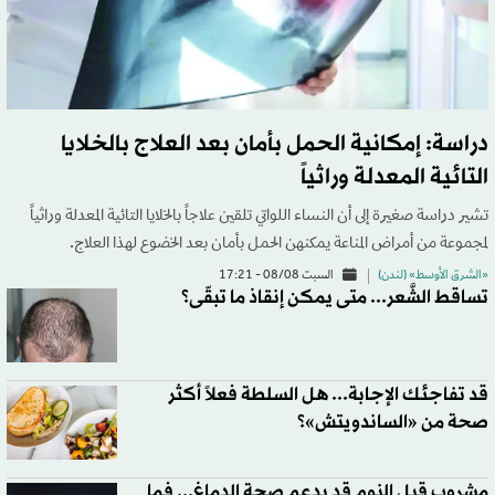
دراسة: إمكانية الحمل بأمان بعد العلاج بالخلايا
التائية المعدلة وراثياً
تشير دراسة ‌صغيرة إلى أن النساء اللواتي تلقين علاجاً بالخلايا التائية المعدلة وراثياً
لمجموعة من أمراض المناعة ​يمكنهن الحمل بأمان بعد الخضوع لهذا العلاج.
«الشرق الأوسط» (لندن)
السبت 08/08 - 17:21
تساقط الشَّعر... متى يمكن إنقاذ ما تبقّى؟
قد تفاجئك الإجابة... هل السلطة فعلاً أكثر
صحة من «الساندويتش»؟
مشروب قبل النوم قد يدعم صحة الدماغ... فما