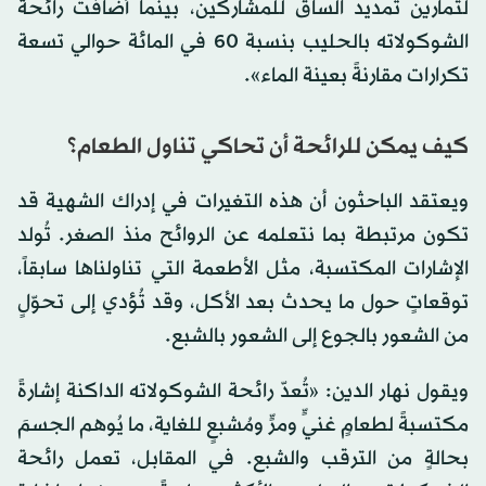
لتمارين تمديد الساق للمشاركين، بينما أضافت رائحة
الشوكولاته بالحليب بنسبة 60 في المائة حوالي تسعة
تكرارات مقارنةً بعينة الماء».
كيف يمكن للرائحة أن تحاكي تناول الطعام؟
ويعتقد الباحثون أن هذه التغيرات في إدراك الشهية قد
تكون مرتبطة بما نتعلمه عن الروائح منذ الصغر. تُولد
الإشارات المكتسبة، مثل الأطعمة التي تناولناها سابقاً،
توقعاتٍ حول ما يحدث بعد الأكل، وقد تُؤدي إلى تحوّلٍ
من الشعور بالجوع إلى الشعور بالشبع.
ويقول نهار الدين: «تُعدّ رائحة الشوكولاته الداكنة إشارةً
مكتسبةً لطعامٍ غنيٍّ ومرٍّ ومُشبعٍ للغاية، ما يُوهم الجسمَ
بحالةٍ من الترقب والشبع. في المقابل، تعمل رائحة