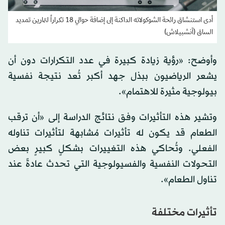
أدى استنشاق رائحة الشوكولاته الداكنة إلى إضافة حوالي 18 تكراراً لتمارين تمديد
الساق (آنشبيلاش)
وأوضح: «رؤية زيادة كبيرة في عدد التكرارات دون أن
يشعر الرياضيون ببذل جهد أكبر تُعد نتيجة نفسية
بيولوجية مثيرة للاهتمام».
وتشير هذه التأثيرات وفق نتائج الدراسة إلى «أن ترقب
الطعام قد يكون له تأثيرات مُشابهة لتأثيرات تناوله
الفعلي. وتُحاكي هذه التغييرات بشكلٍ كبيرٍ بعض
التحولات النفسية والفسيولوجية التي تحدث عادةً عند
تناول الطعام».
تأثيرات مختلفة