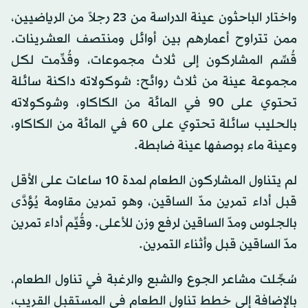
واختار الباحثون عينة الدراسة من 23 رجلاً من الرياضيين،
ممن تتراوح أعمارهم بين أوائل ومنتصف العشرينات.
قُسِّم المشاركون إلى ثلاث مجموعات، وقُدِّمت لكل
مجموعة عينة من ثلاث روائح: شوكولاته داكنة سائلة
تحتوي على 90 في المائة من الكاكاو، وشوكولاته
بالحليب سائلة تحتوي على 60 في المائة من الكاكاو،
وعينة ماء بوصفها عينة ضابطة.
لم يتناول المشاركون الطعام لمدة 10 ساعات على الأقل
قبل أداء تمرين مدّ الساقين، وهو تمرين مقاومة يُؤدَّى
بالجلوس ومدّ الساقين لرفع وزن للأعلى. وقُيِّم أداء تمرين
مدّ الساقين قبل وأثناء التمرين.
سُجِّلت مشاعر الجوع والشبع والرغبة في تناول الطعام،
بالإضافة إلى خطط تناول الطعام في المستقبل القريب،