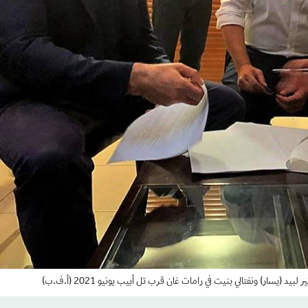
(يسار) ونفتالي بنيت في رامات غان قرب تل أبيب يونيو 2021 (أ.ف.ب)