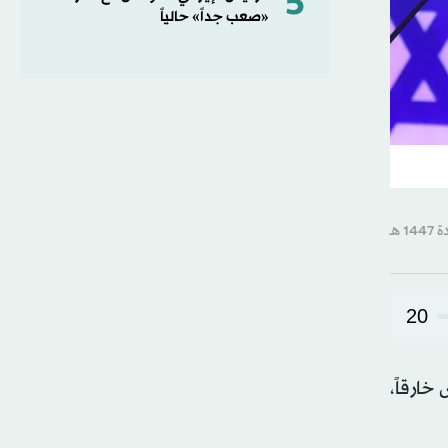
5
«صعب جداً» حالياً
20
خارقاً،