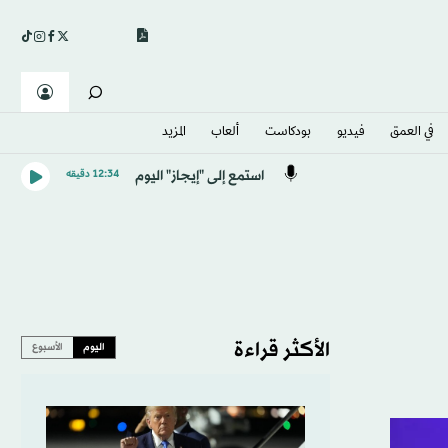
في العمق
فيديو
بودكاست
ألعاب
المزيد
استمع إلى "إيجاز" اليوم
12:34 دقيقه
الأكثر قراءة
اليوم
الأسبوع