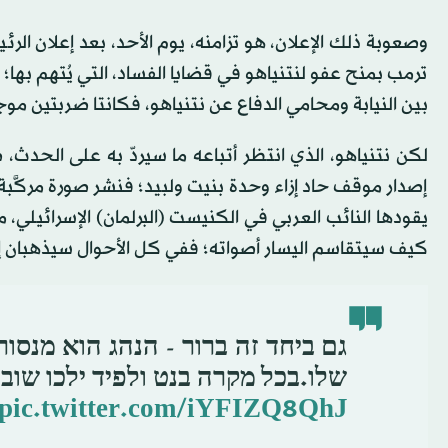
وصعوبة ذلك الإعلان، هو تزامنه، يوم الأحد، بعد إعلان ال
ترمب بمنح عفو لنتنياهو في قضايا الفساد، التي يُتهم بها؛
بين النيابة ومحامي الدفاع عن نتنياهو، فكانتا ضربتين مو
لكن نتنياهو، الذي انتظر أتباعه ما سيردّ به على الحدث
إصدار موقف حاد إزاء وحدة بنيت ولبيد؛ فنشر صورة مركَّبة
يقودها النائب العربي في الكنيست (البرلمان) الإسرائيلي
كيف سيتقاسم اليسار أصواته؛ ففي كل الأحوال سيذهبان إلى
גם ביחד זה ברור - הנהג הוא מנס
שלו.בכל מקרה בנט ולפיד ילכו שוב
pic.twitter.com/iYFIZQ8QhJ