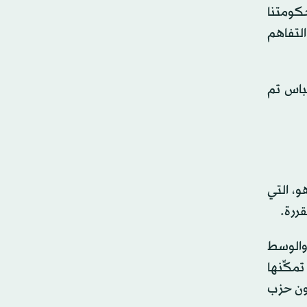
كومتنا
التفاهم
باس تم
، التي
والوسط
مكِّنها
من دون حزب