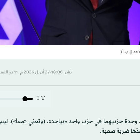
حد (إ.ب.أ)
نُشر: 18:06-27 أبريل 2026 م ـ 11 ذو القِعدة 1447 هـ
T
T
 وحدة حزبيهما في حزب واحد «بياحد»، (وتعني «معاً»)، ليس 
عدّها ضربة صعبة.