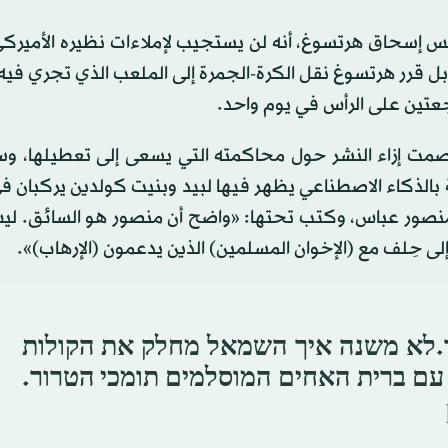
رئيس إسحاق هرتسوغ، أنه لن يستجيب لإملاءات نظيره الأميركي
 بل قرر هرتسوغ نقل الكرة-الجمرة إلى الملعب الذي تجري فيه ا
جعتين على الرأس في يوم واحد.
، صمت إزاء النشر حول محاكمته التي يسعى إلى تعطيلها، وس
 بالذكاء الاصطناعي يظهر فيها لبيد وبنيت كولدين يركبان ف
، منصور عباس، وكتب تحتها: «واضح أن منصور هو السائق. لي
 حِلف مع (الإخوان المسلمين) الذين يدعمون (الإرهاب)».
ור.לא משנה איך השמאל מחלק את הקולות
 עם ברית האחים המוסלמים תומכי הטרור.