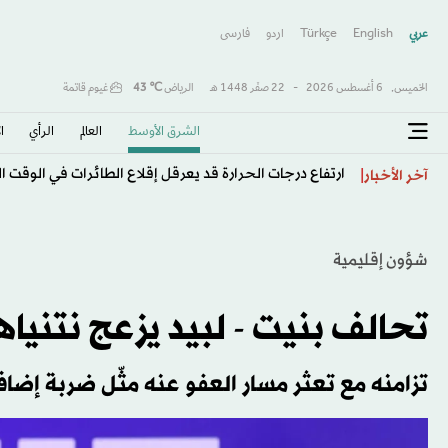
عربي
English
Türkçe
اردو
فارسى
الخميس,
6 أغسطس 2026
-
22 صفَر 1448 هـ
الرياض
℃
43
غيوم قاتمة
الشرق الأوسط​
العالم
الرأي
ا
ارتفاع درجات الحرارة قد يعرقل إقلاع الطائرات في الوقت 
آخر الأخبار
شؤون إقليمية
تحالف بنيت - لبيد يزعج نتنياه
تزامنه مع تعثر مسار العفو عنه مثّل ضربة إضافي