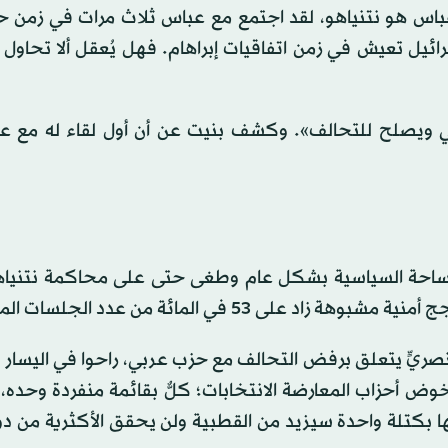
باس هو نتنياهو، لقد اجتمع مع عباس ثلاث مرات في زمن ح
ئيل تعيش في زمن اتفاقيات إبراهام. فهل يُعقل ألا تحاول 
ي ويصلح للتحالف». وكشف بنيت عن أن أول لقاء له مع ع
 الساحة السياسية بشكل عام وطغى حتى على محاكمة نتنياهو
5 في المائة من عدد الجلسات المقررة.
ريٍّ يتعلق برفض التحالف مع حزب عربي، راحوا في اليسار 
وض أحزاب المعارضة الانتخابات؛ كلٌّ بقائمة منفردة وحده، ت
جموع 120 نائباً)، بينما خوضها بكتلة واحدة سيزيد من القطبية ولن يحقق الأكثرية 