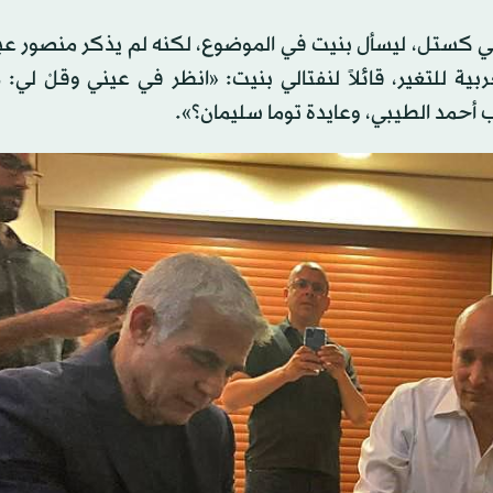
1 اليمينية المتطرفة، موطي كستل، ليسأل بنيت في الموضوع، لكنه لم يذكر منصور
ية للتغير، قائلاً لنفتالي بنيت: «انظر في عيني وقلْ لي:
 أحمد الطيبي، وعايدة توما سليمان؟».