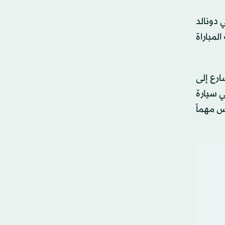
 دونالد
لمباراة
ارع إلى
ي سيارة
س مهماً