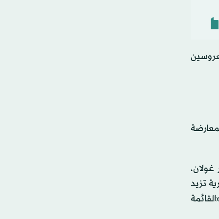
كعروسين
لمعارضة
 غولان،
ة تزيد
القائمة