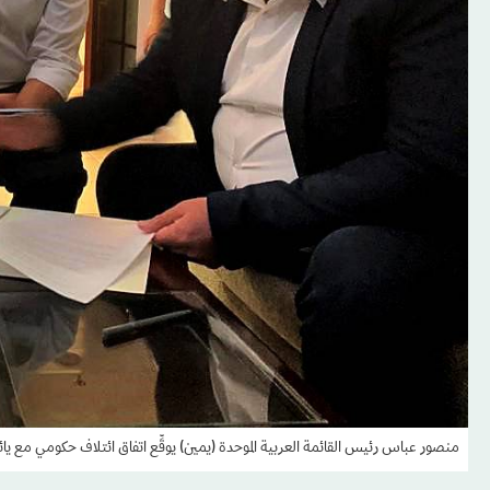
منصور عباس رئيس القائمة العربية الموحدة (يمين) يوقِّع اتفاق ائتلاف حكومي مع يائير لبيد 