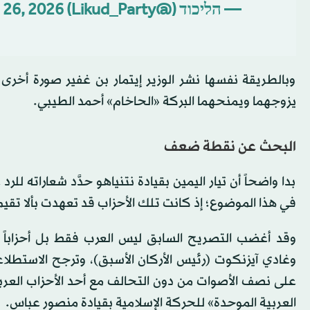
— הליכוד (@Likud_Party)
l 26, 2026
وبالطريقة نفسها نشر الوزير إيتمار بن غفير صورة أخرى 
يزوجهما ويمنحهما البركة «الحاخام» أحمد الطيبي.
البحث عن نقطة ضعف
بدا واضحاً أن تيار اليمين بقيادة نتنياهو حدَّد شعاراته 
في هذا الموضوع؛ إذ كانت تلك الأحزاب قد تعهدت بألا تقي
وقد أغضب التصريح السابق ليس العرب فقط بل أحزاباً وسيا
وغادي آيزنكوت (رئيس الأركان الأسبق)، وترجح الاستطلا
على نصف الأصوات من دون التحالف مع أحد الأحزاب العربية
العربية الموحدة» للحركة الإسلامية بقيادة منصور عباس.