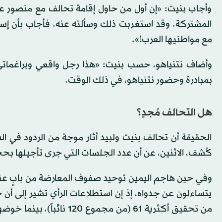
وأجاب بنيت: «إن أول من حاول إقامة تحالف مع منصور ع
المشتركة. وقد استغربت ذلك وسألته عنه. فأجاب بأن إسرا
مع مواطنيها العرب!».
وأضاف نتنياهو، حسب بنيت: «هذا رجل واقعي وبراغمات
بمبادرة وحضور نتنياهو، في ذلك الوقت.
هل التحالف مُجدٍ؟
الحقيقة أن تحالف بنيت ولبيد أثار موجة من الردود في
كُشف، الاثنين، عن أن عدد الجلسات التي جرى تأجيلها بحجج أمنية مشبوهة زاد على 3
وفي حين هاجم اليمين توحيد صفوف المعارضة من بابٍ عنص
يتساءلون عن جدواه، إذ إن استطلاعات الرأي تشير إلى أن خ
من تحقيق أكثرية 61 (من م