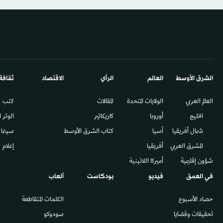
الشرق الأوسط​
العالم
الرأي
الاقتصاد
ثقافة
العالم العربي
الولايات المتحدة
المقالات
كتب
الخليج
أوروبا
كاريكاتير
الوتر 
شمال أفريقيا
آسيا
كتاب الشرق الأوسط
سينما
المشرق العربي
أفريقيا
إعلام
شؤون إقليمية
أميركا اللاتينية
في العمق
فيديو
بودكاست
ألعاب
حصاد الأسبوع
الكلمات المتقاطعة
تحقيقات وقضايا
سودوكو