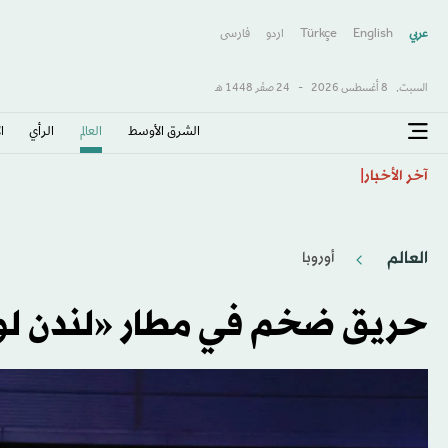
عربي
English
Türkçe
اردو
فارسى
السبت,
8 أغسطس 2026
-
24 صفَر 1448 هـ
الشرق الأوسط​
العالم
الرأي
ا
السعودية: مخطط شمال شرقي الرياض يرسم ملامح قطب 
آخر الأخبار
العالم
أوروبا
حريق ضخم في مطار «لندن لوت