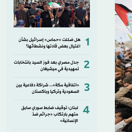
1
هل ضللت «حماس» إسرائيل بشأن
اغتيال بعض قادتها ونشطائها؟
2
جدل مصري بعد فوز السيد بانتخابات
تمهيدية في ميشيغان
3
«اتفاقية مكة»... شراكة دفاعية بين
السعودية وتركيا وباكستان
4
لبنان: توقيف ضابط سوري سابق
متهم بارتكاب «جرائم ضدّ
الإنسانية»