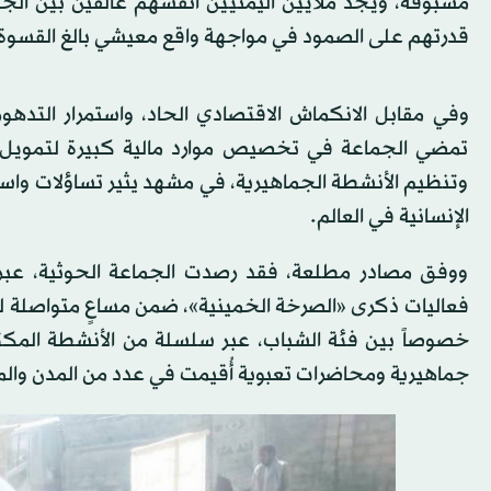
مسبوقة، ويجد ملايين اليمنيين أنفسهم عالقين بين الجوع
قدرتهم على الصمود في مواجهة واقع معيشي بالغ القسوة
وفي مقابل الانكماش الاقتصادي الحاد، واستمرار التدهور
تمضي الجماعة في تخصيص موارد مالية كبيرة لتمويل الف
وتنظيم الأنشطة الجماهيرية، في مشهد يثير تساؤلات واسعة
الإنسانية في العالم.
ووفق مصادر مطلعة، فقد رصدت الجماعة الحوثية، عبر ما 
فعاليات ذكرى «الصرخة الخمينية»، ضمن مساعٍ متواصلة ل
خصوصاً بين فئة الشباب، عبر سلسلة من الأنشطة المكث
جماهيرية ومحاضرات تعبوية أُقيمت في عدد من المدن وال