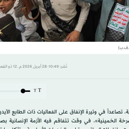
أ.ف.ب)
نُشر: 10:49-28 أبريل 2026 م ـ 12 ذو القِعدة 1447 هـ
T
T
تصاعداً في وتيرة الإنفاق على الفعاليات ذات الطابع الآيد
رخة الخمينية»، في وقت تتفاقم فيه الأزمة الإنسانية بصو