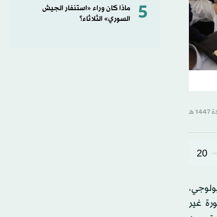
5
ماذا كان وراء «استنفار الجيش
السوري» الثلاثاء؟
20
يولوجي،
رة غير