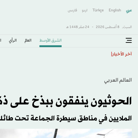
عربي
English
Türkçe
اردو
فارسى
السبت,
8 أغسطس 2026
-
24 صفَر 1448 هـ
الشرق الأوسط​
العالم
الرأي
ا
تشيلسي يهزم ميلان بثلاثية نظيفة وديّاً في جاكرتا
آخر الأخبار
العالم العربي
الحوثيون ينفقون ببذخ على ذ
الملايين في مناطق سيطرة الجماعة تحت طائلة