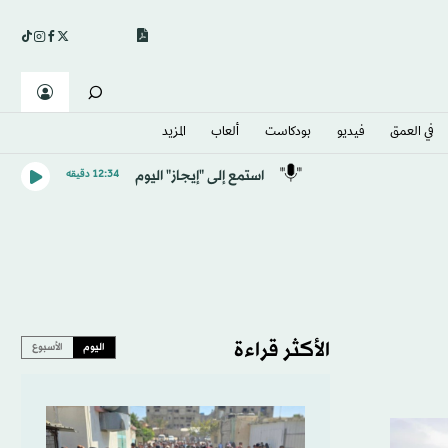
في العمق
فيديو
بودكاست
ألعاب
المزيد
استمع إلى "إيجاز" اليوم
12:34 دقيقه
الأكثر قراءة
اليوم
الأسبوع