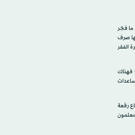
سبة، وهو ما فجّر
تها صرف
ة الفقر
 فهناك
ساعدات
اع رقعة
لمعلمون