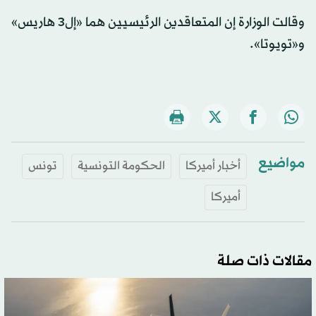
وقالت الوزارة إن المتعاقدين الرئيسيين هما «إل3 هاريس»
و«تويوتا».
مواضيع
أخبار أميركا
الحكومة التونسية
تونس
أميركا
مقالات ذات صلة