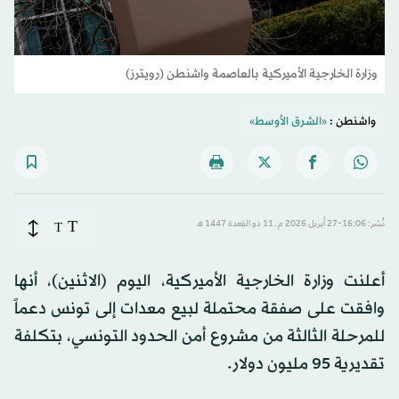
وزارة الخارجية الأميركية بالعاصمة واشنطن (رويترز)
واشنطن :
«الشرق الأوسط»
T
نُشر: 16:06-27 أبريل 2026 م ـ 11 ذو القِعدة 1447 هـ
T
أعلنت وزارة الخارجية الأميركية، اليوم (الاثنين)، أنها
وافقت على صفقة محتملة لبيع معدات إلى تونس دعماً
للمرحلة الثالثة من مشروع أمن الحدود التونسي، بتكلفة
تقديرية 95 مليون دولار.