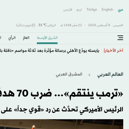
عربي
English
Türkçe
اردو
فارسى
الخميس,
6 أغسطس 2026
-
22 صفَر 1448 هـ
الرياض
℃
35
غيوم متناثرة
الشرق الأوسط​
العالم
الرأي
ا
يايسله يودّع الأهلي برسالة مؤثرة بعد ثلاثة مواسم حافلة با
آخر الأخبار
العالم العربي
المشرق العربي
«ترمب ينتقم»... ضرب 70 هدفاً لـ«داعش» في سوريا
الرئيس الأميركي تحدَّث عن رد «قوي جداً» على