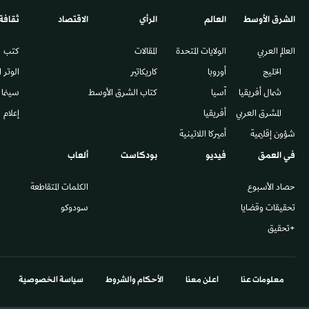
الشرق الأوسط​
العالم
الرأي
الاقتصاد
ثقافة
العالم العربي
الولايات المتحدة
المقالات
كتب
الخليج
أوروبا
كاريكاتير
الوتر 
شمال أفريقيا
آسيا
كتاب الشرق الأوسط
سينما
المشرق العربي
أفريقيا
إعلام
شؤون إقليمية
أميركا اللاتينية
في العمق
فيديو
بودكاست
ألعاب
حصاد الأسبوع
الكلمات المتقاطعة
تحقيقات وقضايا
سودوكو
+تحقيق
معلومات عنا
اعلن معنا
الأحكام والشروط
سياسة الخصوصية