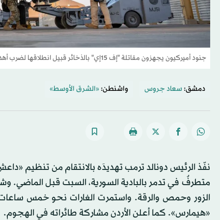
جنود أميركيون يجهزون مقاتلة "إف 15إي" بالذخائر قبيل انطلاقها لضرب أهداف ل"داعش" في سوريا الجمعة (أ.ف.ب)
دمشق:
سعاد جروس
واشنطن:
«الشرق الأوسط»
الزور وحمص والرقة. واستمرت الغارات نحو خمس ساعات
«هيمارس». كما أعلن الأردن مشاركة طائراته في الهجوم.