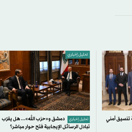
تحليل إخباري
ة تنسيق أمني
دمشق و«حزب الله»... هل يقرّب
تحليل إخباري
تبادل الرسائل الإيجابية فتح حوار مباشر؟