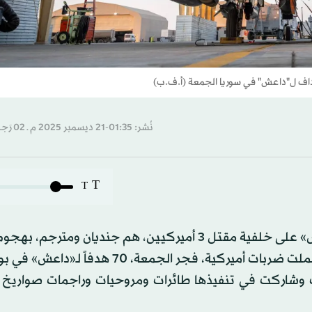
نُشر: 01:35-21 ديسمبر 2025 م ـ 02 رَجب 1447 هـ
T
T
نفّذ الرئيس دونالد ترمب تهديدَه بالانتقام من تنظيم «داعش» على خلفية مقتل 3 أميركيين، هم جنديان و
متطرفٌ في تدمر بالبادية السورية، السبت قبل الماضي. وشملت ضربات أميركية، فجر الجمعة، 
 وشاركت في تنفيذها طائرات ومروحيات وراجمات صواريخ 