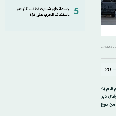
5
جماعة «أبو شباب» تطالب نتنياهو
باستئناف الحرب على غزة
20
مترجم، بهجوم قام به
70 هدفاً لـ«داعش» في بوادي دير
من نوع