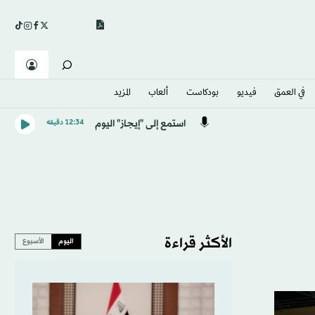
في العمق
فيديو
بودكاست
ألعاب
المزيد
استمع إلى "إيجاز" اليوم
12:34 دقيقه
الأكثر قراءة
اليوم
الأسبوع