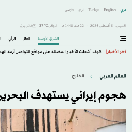
عربي
English
Türkçe
اردو
فارسى
الخميس,
6 أغسطس 2026
-
22 صفَر 1448 هـ
الرياض
℃
37
غائم جزئي
الشرق الأوسط​
العالم
الرأي
ا
«فيفبرو»: إنفانتينو أساء استخدام السلطة… ونطالب بم
آخر الأخبار
العالم العربي
الخليج
هجوم إيراني يستهدف البحرين 