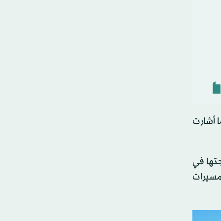
ا أشارت
بحرين.. إصابة بسيطة لطفلة 11 عاماً ومعالجتها في
مسيرات