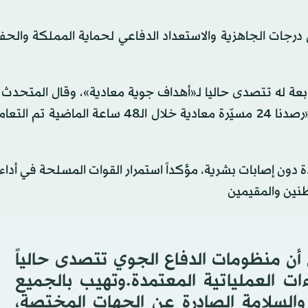
رجات الجاهزية والاستعداد الدفاعي لحماية المملكة والحف
عة له تتصدى حاليا لـ«أهداف جوية معادية»، وقال المتحدث
باسم وزارة الدفاع الكويتي العقيد الركن سعود العطوان: «رصدنا 24 مسيّرة معادية خلال الـ48 
دة دون إصابات بشرية، مؤكداً استمرار القوات المسلحة في أداء
طنين والمقيمين
ش أن منظومات الدفاع الجوي تتصدى حالياً
ات العملياتية المعتمدة.وتهيب بالجميع
ن والسلامة الصادرة عن الجهات المختصة،