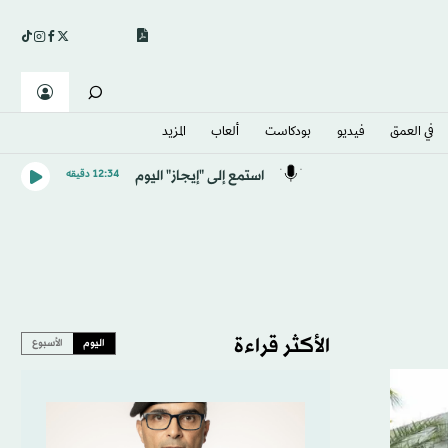
في العمق
فيديو
بودكاست
ألعاب
المزيد
استمع إلى "إيجاز" اليوم
12:34 دقيقه
الأكثر قراءة
اليوم
الأسبوع