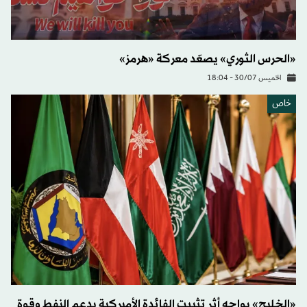
«الحرس الثوري» يصعّد معركة «هرمز»
الخميس 30/07 - 18:04
خاص
«الخليج» يواجه أثر تثبيت الفائدة الأميركية بدعم النفط وقوة