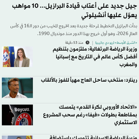
جيل جديد على أعتاب قيادة البرازيل... 10 مواهب
يعوّل عليها أنشيلوتي
بدأت البرازيل التخطيط لمرحلة جديدة بعد الخروج المخيب من دور الـ16 في كأس
العالم 2026، وهو أول خروج بهذا الدور منذ مونديال 1990.
«الشرق الأوسط» (ريو دي جانيرو)
منذ 53 دقيقة
وزيرة الرياضة البرتغالية: ملتزمون بتنظيم
أفضل كأس عالم في التاريخ مع إسبانيا
والمغرب
رينارد: منتخب ساحل العاج مهيأ للفوز بالألقاب
«الاتحاد الأوروبي لكرة القدم» يتمسك
بمقاطعة بطولات «فيفا» رغم سحب المشروع
الاستثماري
وزيرة الرياضة الإسبانية تتمسك باستضافة