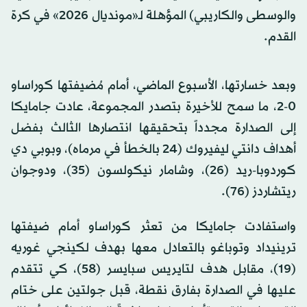
والوسطى والكاريبي) المؤهلة لـ«مونديال 2026» في كرة
القدم.
وبعد خسارتها، الأسبوع الماضي، أمام مُضيفتها كوراساو
0-2، ما سمح للأخيرة بتصدر المجموعة، عادت جامايكا
إلى الصدارة مجدداً بتحقيقها انتصارها الثالث بفضل
أهداف دانتي ليفيروك (24 بالخطأ في مرماه)، وبوبي دي
كوردوبا-ريد (26)، وشامار نيكولسون (35)، ودوجوان
ريتشاردز (76).
واستفادت جامايكا من تعثر كوراساو أمام ضيفتها
ترينيداد وتوباغو بالتعادل معها بهدف لكينجي غوريه
(19)، مقابل هدف لتايريس سبايسر (58)، كي تتقدم
عليها في الصدارة بفارق نقطة، قبل جولتين على ختام