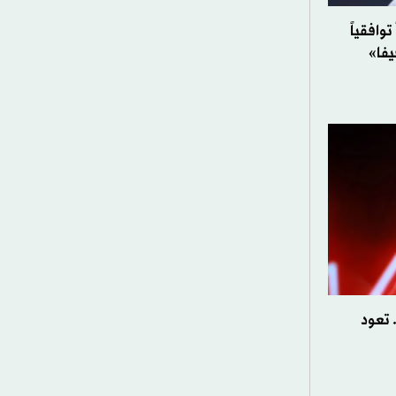
وافقياً
يفا»
 تعود