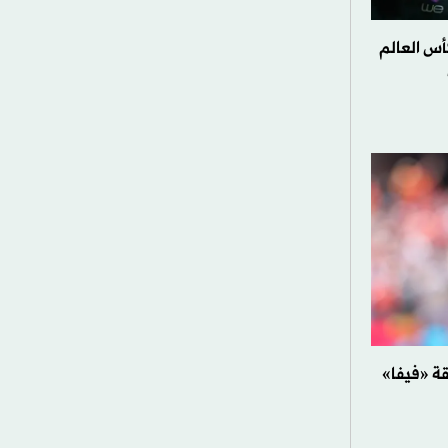
س العالم
قة «فيفا»