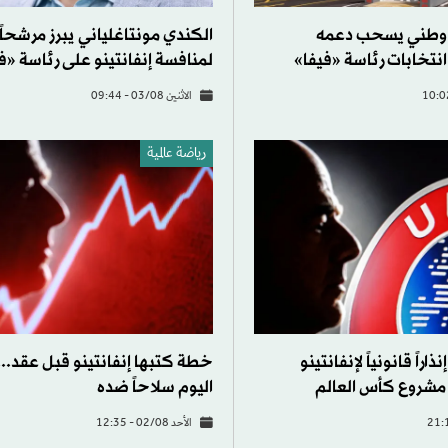
د وطني يسحب دعمه
الكندي مونتاغلياني يبرز مرشحاً ت
 انتخابات رئاسة «فيفا»
لمنافسة إنفانتينو على رئاسة «ف
الاثنين 03/08 - 09:44
رياضة عالمية
اراً قانونياً لإنفانتينو
خطة كتبها إنفانتينو قبل عقد...
مشروع كأس العالم
اليوم سلاحاً ضده
الأحد 02/08 - 12:35