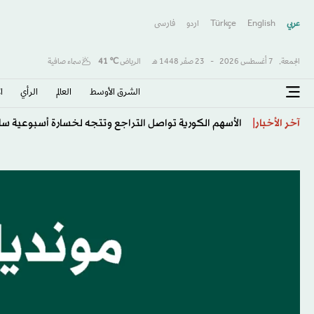
عربي
English
Türkçe
اردو
فارسى
الجمعة,
7 أغسطس 2026
-
23 صفَر 1448 هـ
الرياض
℃
41
سماء صافية
الشرق الأوسط​
العالم
الرأي
ا
اختراق طبي واعد... دراسة تحدد التوقيت الأمثل للعلاج ا
آخر الأخبار