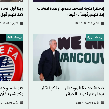
إنجلترا تتجه لسحب دعمها لإعادة انتخاب
ويلز أول اتحا
إنفانتينو رئيساً لـ«فيفا»
لإنفانتينو قبل
الاثنين 03/08 - 10:07
الاثنين 03/08 - 10:02
رياضة عربية
رياضة عالمية
ضحية جديدة للمونديال... بيتكوفيتش
«يويفا» يوجه إنذ
يرحل عن تدريب الجزائر
وكوشنر بشأن 
الأحد 02/08 - 22:37
الأحد 02/08 - 21:10