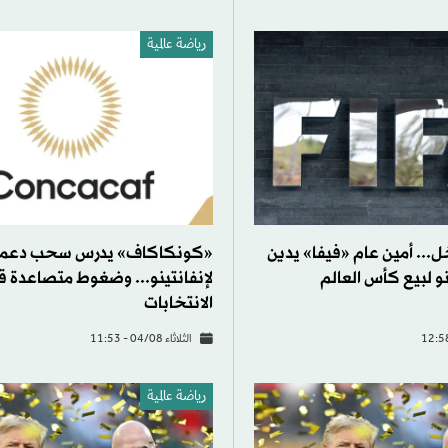
رياضة عالمية
... أمين عام «فيفا» يدين
«كونكاكاف» يدرس سحب دعم
و لبيع كأس العالم
لإنفانتينو... وضغوط متصاعدة ق
الانتخابات
الثلاثاء 04/08 - 11:53
رياضة عالمية