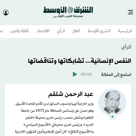
الرئيسية
الشرق الأوسط​
العالم
الرأي
الاقتصاد
ثقافة وفنون
صح
الرأي
النفس الإنسانية... تشابكاتها وتناقضاتها
استمع إلى المقالة
00:00
عبد الرحمن شلقم
وزير خارجية ليبيا ومندوب السابق لدى الأمم المتحدة الأسبق،
وهو حصل على ليسانس الصحافة عام 1973 من جامعة
القاهرة،وشغل منصب رئيس تحرير صحيفة «الفجر
الجديد»، ورئيس تحرير صحيفتَي «الأسبوع السياسي»
و«الأسبوع الثقافي». كان أمين الإعلام وأمين الشؤون الخارجية