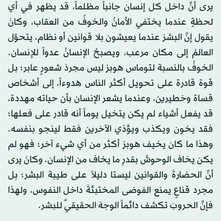
يرى أنَّ داخل كل إنسان جانباً مظلماً، قد يظهر في أي
لحظةٍ عندما يختفي الأمانُ والخوفُ من العقاب، وكانَ
يقول إنَّ البشرَ عندما يعيشون بلا قوانين أو نظام، يتحوَّل
العالمُ إلى مكان مرعب، ويصبحُ الإنسانُ عدواً للإنسان.
الخوفُ بالنسبة لتوماس هوبز ليس مجردَ شعورٍ عابر؛ بل
قوة قادرة على تحويل أكثر الناس هدوءاً، إلى أشخاص
قساة وخطيرين، وعندما يشعر الإنسان بأن حياته مهددة،
قد يفعل أشياء لم يكن يتخيل يوماً أنه قادر على فعلها؛
فقد يخون ويكذب ويؤذي الآخرين فقط لينجو بنفسه.
وهذا ما كان يخيف هوبز أكثر من أي شيء آخر؛ فهو لم
يكن يخاف الوحوشَ بقدرِ ما يخاف من الإنسان، وكانَ يرى
أنَّ الحضارةَ والقوانين ليستا دليلاً على طيبة البشر؛ بل
مجرد قناعٍ يمنع الفوضى المختبئةَ داخل النفوس، ولهذا
فإنَّ الحروبَ تكشف دائماً الوجهَ الحقيقيَّ للبشر.