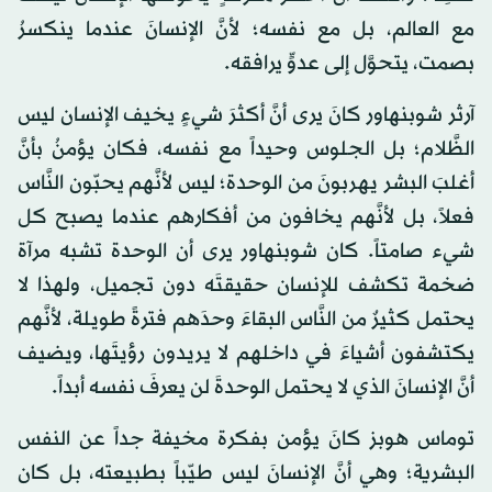
مع العالم، بل مع نفسه؛ لأنَّ الإنسانَ عندما ينكسرُ
بصمت، يتحوَّل إلى عدوٍّ يرافقه.
آرثر شوبنهاور كانَ يرى أنَّ أكثرَ شيءٍ يخيف الإنسان ليس
الظَّلام؛ بل الجلوس وحيداً مع نفسه، فكان يؤمنُ بأنَّ
أغلبَ البشر يهربونَ من الوحدة؛ ليس لأنَّهم يحبّون النَّاس
فعلاً، بل لأنَّهم يخافون من أفكارهم عندما يصبح كل
شيء صامتاً. كان شوبنهاور يرى أن الوحدة تشبه مرآة
ضخمة تكشف للإنسان حقيقتَه دون تجميل، ولهذا لا
يحتمل كثيرٌ من النَّاس البقاءَ وحدَهم فترةً طويلة، لأنَّهم
يكتشفون أشياءَ في داخلهم لا يريدون رؤيتَها، ويضيف
أنَّ الإنسانَ الذي لا يحتمل الوحدةَ لن يعرفَ نفسه أبداً.
توماس هوبز كانَ يؤمن بفكرة مخيفة جداً عن النفس
البشرية؛ وهي أنَّ الإنسانَ ليس طيّباً بطبيعته، بل كان