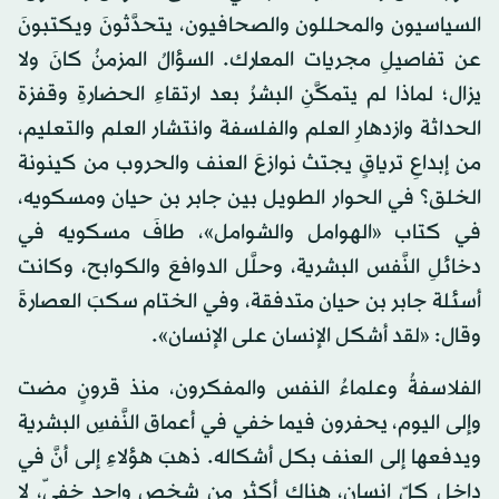
السياسيون والمحللون والصحافيون، يتحدَّثونَ ويكتبونَ
عن تفاصيلِ مجريات المعارك. السؤالُ المزمنُ كانَ ولا
يزال؛ لماذا لم يتمكَّنِ البشرُ بعد ارتقاءِ الحضارةِ وقفزة
الحداثة وازدهارِ العلم والفلسفة وانتشار العلم والتعليم،
من إبداعِ ترياقٍ يجتث نوازعَ العنف والحروب من كينونة
الخلق؟ في الحوار الطويل بين جابر بن حيان ومسكويه،
في كتاب «الهوامل والشوامل»، طافَ مسكويه في
دخائلِ النَّفس البشرية، وحلَّل الدوافعَ والكوابح، وكانت
أسئلة جابر بن حيان متدفقة، وفي الختام سكبَ العصارةَ
وقال: «لقد أشكل الإنسان على الإنسان».
الفلاسفةُ وعلماءُ النفس والمفكرون، منذ قرونٍ مضت
وإلى اليوم، يحفرون فيما خفي في أعماق النَّفسِ البشرية
ويدفعها إلى العنف بكل أشكاله. ذهبَ هؤلاءِ إلى أنَّ في
داخل كلّ إنسان، هناك أكثر من شخصٍ واحد خفيّ، لا