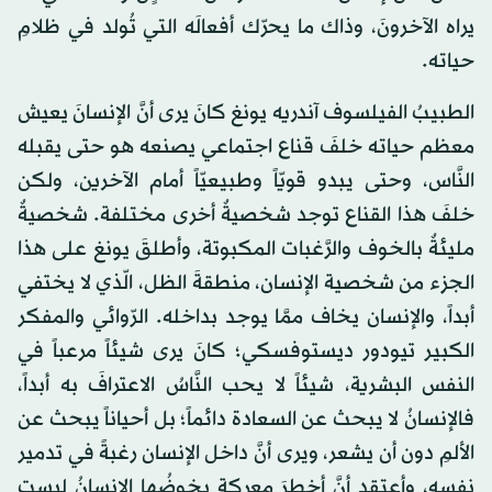
يراه الآخرونَ، وذاك ما يحرّك أفعالَه التي تُولد في ظلامِ
حياته.
الطبيبُ الفيلسوف آندريه يونغ كانَ يرى أنَّ الإنسانَ يعيش
معظم حياته خلفَ قناع اجتماعي يصنعه هو حتى يقبله
النَّاس، وحتى يبدو قويّاً وطبيعيّاً أمام الآخرين، ولكن
خلفَ هذا القناع توجد شخصيةٌ أخرى مختلفة. شخصيةٌ
مليئةٌ بالخوف والرَّغبات المكبوتة، وأطلقَ يونغ على هذا
الجزء من شخصية الإنسان، منطقةَ الظل، الّذي لا يختفي
أبداً، والإنسان يخاف ممَّا يوجد بداخله. الرّوائي والمفكر
الكبير تيودور ديستوفسكي؛ كانَ يرى شيئاً مرعباً في
النفس البشرية، شيئاً لا يحب النَّاسُ الاعترافَ به أبداً،
فالإنسانُ لا يبحث عن السعادة دائماً؛ بل أحياناً يبحث عن
الألمِ دون أن يشعر، ويرى أنَّ داخل الإنسان رغبةً في تدمير
نفسِه، وأعتقد أنَّ أخطرَ معركةٍ يخوضُها الإنسانُ ليست