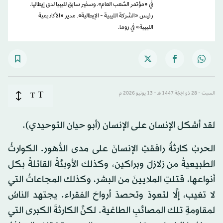
في «مؤتمر الشعب العام». وسفير سابق لليبيا لدى إيطاليا.
رئيس «الشركة الليبية - الإيطالية». مدير «الأكاديمية
الليبية» في روما.
T
السبت - 28 ذو الحِجّة 1447 هـ - 13 يونيو 2026 م
T
لقد أشكل الإنسان على الإنسان (أبو حيان التوحيدي).
الحربُ كارثةٌ رافقتِ الإنسانَ على مدى الدُّهور. الكوارثُ
الطبيعيةُ من زلازلَ وبراكين، وكذلك الأوبئةُ القاتلةُ بكل
أنواعها، قتلتِ الملايينَ من البشر، وكذلك المجاعاتُ التي
لا تغيب، إلَّا لتعودَ وتحصدَ أرواحَ الفقراء. يجتهد الناسُ
لمقاومةِ تلك المصائبِ الطاغية. لكنَّ الكارثةَ الكبرى التي