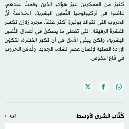
كثيرٌ من المفكرين غيرُ هؤلاءِ الذين وقفتُ عندهم،
غاصُوا في أركيولوجيا النَّفسِ البشرية. الخلاصةُ أنَّ
الحروبَ التي تتوالد بوتيرةٍ أكثرَ عنفاً، مجرد زلازلَ تكسر
القشرةَ الرقيقة، التي تغطي ما يسكنُ في أعماق النَّفسِ
البشرية، ولكن يبقَى الأملُ في أن تكبرَ القشرة، لتكوِّنَ
الإرادةَ الصلبة لإنسان عصرِ السَّلام الجديد، وتُدفن الحروبَ
في قاع النفوس.
كُتّاب الشرق الأوسط
المزيد