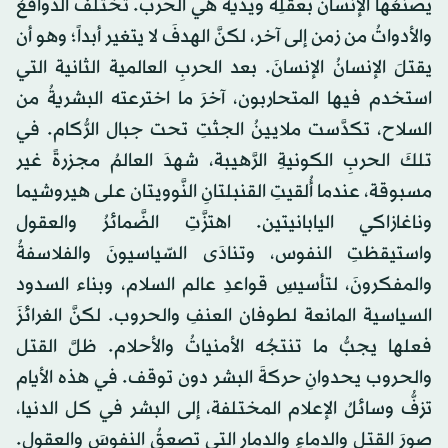
يصنعُها الإنسان بعقلِه ويديه هي الحرب. تختلف الدوافعُ
والأدواتُ من زمن إلى آخر، لكنَّ الهدفَ لا يتغير أبداً؛ وهو أن
يقتلَ الإنسانُ الإنسانَ. بعد الحربِ العالمية الثانية التي
استخدم فيها المتحاربون، آخرَ ما اخترعته البشريةُ من
السلاح، تكدَّست ملايينُ الجثتِ تحت جبال الرُّكام. في
تلكَ الحربِ الكونيةِ الرَّهيبة، شهدَ العالمُ مجزرةً غير
مسبوقة، عندما أُلقيتِ القنبلتانِ النَّوويتان على هيروشيما
وناغازاكي اليابانيتين. اهتزَّتِ الضَّمائرُ والعقول
واستيقظتِ النفوس، وتنادَى السّياسيونَ والفلاسفةُ
والمفكرونَ، لتأسيسِ قواعدِ عالم السلام، وبناء السدود
السياسية المانعة لطوفان العنفِ والحروب. لكنَّ الغرائزَ
فعلها يجبُّ ما تنتجُه الأمنياتُ والأحلام. ظلَّ القتل
والحروب يحدوانِ حركةَ البشر دون توقف. في هذه الأيام
تزفُّ وسائلُ الإعلام المختلفة، إلى البشر في كل الدنيا،
صورَ القتل والدماءِ والدمار التي تصعقُ النفوسَ والعقول.