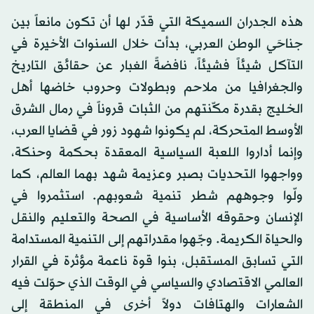
هذه الجدران السميكة التي قدّر لها أن تكون مانعاً بين
جناحَي الوطن العربي، بدأت خلال السنوات الأخيرة في
التآكل شيئاً فشيئاً، نافضةً الغبار عن حقائق التاريخ
والجغرافيا من ملاحم وبطولات وحروب خاضها أهل
الخليج بقدرة مكّنتهم من الثبات قروناً في رمال الشرق
الأوسط المتحركة، لم يكونوا شهود زور في قضايا العرب،
وإنما أداروا اللعبة السياسية المعقدة بحكمة وحنكة،
وواجهوا التحديات بصبر وعزيمة شهد بهما العالم، كما
ولّوا وجوههم شطر تنمية شعوبهم. استثمروا في
الإنسان وحقوقه الأساسية في الصحة والتعليم والنقل
والحياة الكريمة. وجّهوا مقدراتهم إلى التنمية المستدامة
التي تسابق المستقبل، بنوا قوة ناعمة مؤثرة في القرار
العالمي الاقتصادي والسياسي في الوقت الذي حوّلت فيه
الشعارات والهتافات دولاً أخرى في المنطقة إلى