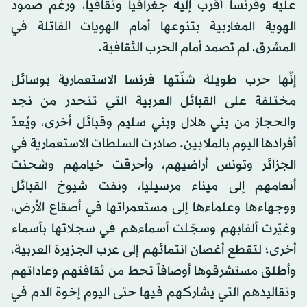
عليه وفرنسا أقرب إليه جغرافياً وثقافياً، ورغم صمود
الهوية المغاربية بتنوعها أمام الهويات القاتلة في
المشرق، لم تصمد أمام الحرب الثقافية.
إنَّها حرب طويلة شنّتها فرنسا الاستعمارية بوسائل
مختلفة على القبائل العربية التي تتحدر من نجد
والحجاز من بني هلال وبني سليم وقبائل أخرى، ويُعدّ
أفرادها اليوم بالملايين. صادرت السلطات الاستعمارية في
الجزائر وتونس أراضيهم، وأحرقت خيامهم وشحنت
أنعامهم إلى ميناء مرسيليا، ونفت شيوخ القبائل
ووجهاءها وعلماءها إلى مستعمراتها في أصقاع الأرض،
وغيّرت ألقابهم وسجّلت أسماءهم في سجلاتها بأسماء
أخرى؛ لتقطع أغصان انتمائهم إلى عرب الجزيرة العربية،
وأطلق مستشرقوها أوصافاً تحط من ثقافتهم وعاداتهم
وتقاليدهم التي يشاركهم فيها حتى اليوم إخوة الدم في