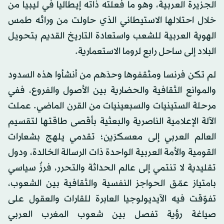
الجزيرة العربية، وهو ما فعلته ذاته إيطاليا في ليبيا من
خلال احتلالها الاستيطاني الذي حاولت من ورائه طمس
الهوية العربية للشعب واستعادة التاريخ القديم بتحويل
البلاد إلى ساحل رابع لروما الاستعمارية.
لم تكن فرنسا ومثقفوها وحدَهم من أنشأوا هذه السدود
والموانع الثقافية والحضارية بين الأصول والفروع، ففي
مرحلة الستينيات والسبعينيات من القرن الماضي. عملت
الآلة الإعلامية الناصرية والبعثية بأقصى طاقتها لتقسيم
العالم العربي إلى معسكرَين؛ تقدمي يلهج بشعارات
القومية والأمة العربية الواحدة ذات الرسالة الخالدة، ودول
تقليدية لا تنتمي إلى عالم الحداثة والتحرر، فرزٌ سياسي
بامتياز عمّق الحواجز النفسية والثقافية بين الشعوب،
تفوّقت فيه الآيديولوجيا العابرة للقارات والعقول على
صياغة رؤية تفصل بين شعوب المغرب العربي