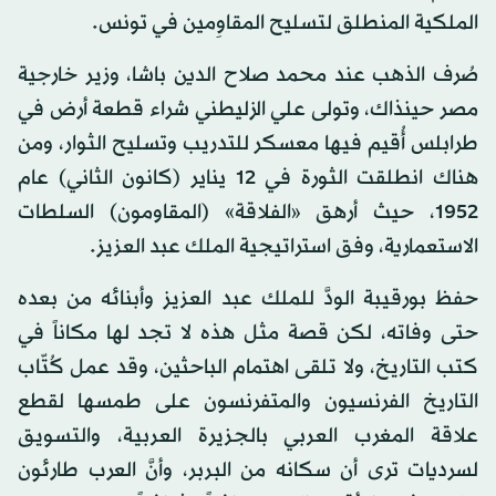
الملكية المنطلق لتسليح المقاوِمين في تونس.
صُرف الذهب عند محمد صلاح الدين باشا، وزير خارجية
مصر حينذاك، وتولى علي الزليطني شراء قطعة أرض في
طرابلس أُقيم فيها معسكر للتدريب وتسليح الثوار، ومن
هناك انطلقت الثورة في 12 يناير (كانون الثاني) عام
1952، حيث أرهق «الفلاقة» (المقاومون) السلطات
الاستعمارية، وفق استراتيجية الملك عبد العزيز.
حفظ بورقيبة الودَّ للملك عبد العزيز وأبنائه من بعده
حتى وفاته، لكن قصة مثل هذه لا تجد لها مكاناً في
كتب التاريخ، ولا تلقى اهتمام الباحثين، وقد عمل كُتّاب
التاريخ الفرنسيون والمتفرنسون على طمسها لقطع
علاقة المغرب العربي بالجزيرة العربية، والتسويق
لسرديات ترى أن سكانه من البربر، وأنَّ العرب طارئون