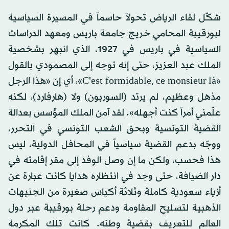
شكّل لقاء الرياض تحولاً حاسماً في المسيرة السياسية
لبورقيبة المحامي خريج جامعة باريس ومعهد الدراسات
السياسية في باريس في 1927، الذي انبهر بشخصية
الملك عبد العزيز، حتى إنه توجه إلى المصمودي بالقول
«C'est formidable, ce monsieur là»، أي إن «هذا الرجل
مذهل وعظيم، لم يرتد (السوربون) ولا (هارفارد)، لكنه
علّمني أمراً كنت أجهله». لقد آمن الملك المؤسس بعدالة
القضية التونسية وبحق الشعب التونسي في التحرر،
ووجّه بدعم القضية سياسياً في المحافل الدولية، ليس
هذا فحسب، ولكن ما إن وصل الوفد إلى مقر إقامته في
دار الضيافة، حتى وجد في انتظاره هدايا كانت عبارة عن
أزياء سعودية كاملة وثلاثة أكياس صغيرة من الجنيهات
الذهبية لتسليح المقاومة ودعم رحلة بورقيبة عبر دول
العالم للتعريف بقضية وطنه. كانت تلك المكرمة