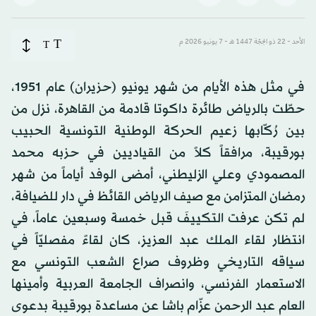
T
الأحد - 22 ذو الحِجّة 1447 هـ - 7 يونيو 2026 م
T
في مثل هذه الأيام من شهر يونيو (حزيران) عام 1951،
حطّت بالرياض طائرة داكوتا قادمة من القاهرة، نزل من
بين رُكّابها زعيم الحركة الوطنية التونسية الحبيب
بورقيبة، مرافقاً كلاً من القياديين في حزبه محمد
المصمودي وعلي الزليطني، أمضى الوفد أياماً من شهر
رمضان المتزامن مع صيف الرياض القائظ في دار للضيافة،
لم تكن عرفت التكييفَ قبل خمسة وسبعين عاماً، في
انتظار لقاء الملك عبد العزيز، كان لقاءً مفصليّاً في
سياقه التاريخي وظروف صراع الشعب التونسي مع
الاستعمار الفرنسي، وانصراف الجامعة العربية وأمينها
العام عبد الرحمن عزّام باشا عن مساعدة بورقيبة بدعوى