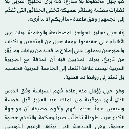
هو جيل محظوظ بلا منازع؛ لأنه يرى الخليج العربي بلا
نظارات معتمة وستائر سميكة تخفي الحقائق التي تُقدَّم
إلى الجمهور وفق قاعدة «ما أريكم إلا ما أرى».
إنَّه جيل تجاوز الحواجز المصطنعة والوهمية، وبات يرى
الأشياء على حقيقتها، ومعه جيل من المثقفين والكتاب
والمؤرخين يعملون على إصلاح ما فسد من روايات وما زُوِّر
من تاريخ، يدرك الملايين فيه أن العلاقة مع الجزيرة
العربية ليست علاقة انتماء إلى الجامعة العربية فحسب،
بل تمتد إلى روابط دم فعلية.
وهو جيل يُؤمَل منه إعادة فهم السياسة وفق الدرس
الذي أبهر بورقيبة من الملك عبد العزيز قبل خمسة
وسبعين عاماً، حينما فهم وأفهم مضيفه أن مواجهة
الكبار حرب طويلة تتطلّب صبراً وحكمة والتقدم خطوة
خطوة، وهي السياسة التي تبناها الزعيم التونسي