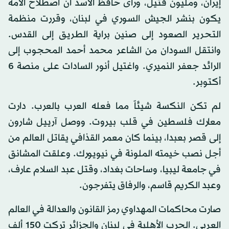
إيران، ومليون قتيل، ورأى حافظ الأسد أن اصطلاح الأمة
يكون بنشر الجيش السوري في لبنان، وقررت منظمة
التحرير الصعود إلى صنين براية الطريق إلى القدس.
وانتقل السودان من الشاعر محمد أحمد المحجوب إلى
الرائد جعفر النميري. واغتيل أنور السادات على منصة 6
أكتوبر.
لم تكن النكسة شيئاً مما فعله العرب بالعرب. دارت
معارك فلسطين في قلب بيروت. ووصل آرييل شارون
إلى قصر بعبدا، بينما كان معمر القذافي يقاتل العالم من
أجل نصب خيمته الملونة في نيويورك. وعلقت المشانق
في جامعة ليبيا، وساحات بغداد، وقتل عبد السلام عارف،
وعبد الكريم قاسم، والرفاق يتفرجون.
صارت محاكمات المهداوي رمز القانون والعدالة في العالم
العربي. الحرب الأهلية في لبنان والجزائر تركت 150 ألف