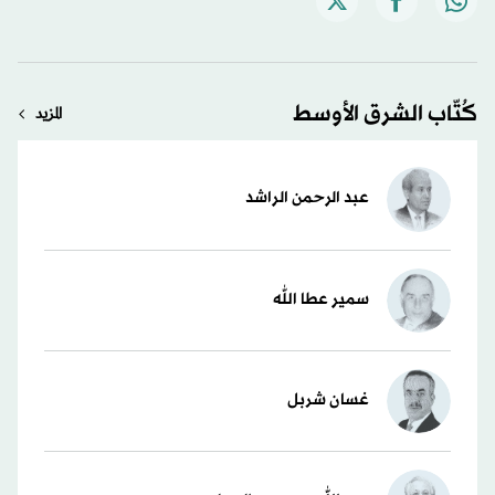
كُتّاب الشرق الأوسط
المزيد
عبد الرحمن الراشد
سمير عطا الله
غسان شربل