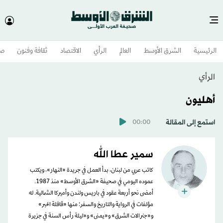
الرئيسية
الشرق الأوسط​
العالم
الرأي
الاقتصاد
ثقافة وفنون
صح
الرأي
أهليون
استمع إلى المقالة
00:00
سمير عطا الله
كاتب عربي من لبنان، بدأ العمل في جريدة «النهار»، ويكتب
عموده اليومي في صحيفة «الشرق الأوسط» منذ 1987.
أمضى نحو أربعة عقود في باريس ولندن وأميركا الشمالية. له
مؤلفات في الرواية والتاريخ والسفر؛ منها «قافلة الحبر»
و«جنرالات الشرق» و«يمنى» و«ليلة رأس السنة في جزيرة