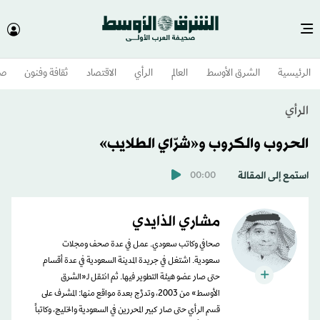
الرئيسية
الشرق الأوسط​
العالم
الرأي
الاقتصاد
ثقافة وفنون
صح
الرأي
الحروب والكروب و«شرّاي الطلايب»
استمع إلى المقالة
00:00
مشاري الذايدي
صحافي وكاتب سعودي. عمل في عدة صحف ومجلات
سعودية. اشتغل في جريدة المدينة السعودية في عدة أقسام
حتى صار عضو هيئة التطوير فيها. ثم انتقل لـ«الشرق
الأوسط» من 2003، وتدرَّج بعدة مواقع منها: المشرف على
قسم الرأي حتى صار كبير المحررين في السعودية والخليج، وكاتباً