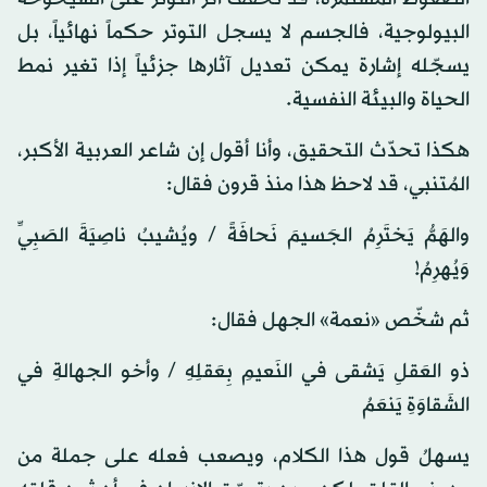
البيولوجية، فالجسم لا يسجل التوتر حكماً نهائياً، بل
يسجّله إشارة يمكن تعديل آثارها جزئياً إذا تغير نمط
الحياة والبيئة النفسية.
هكذا تحدّث التحقيق، وأنا أقول إن شاعر العربية الأكبر،
المُتنبي، قد لاحظ هذا منذ قرون فقال:
والهَمُّ يَختَرِمُ الجَسيمَ نَحافَةً / ويُشيبُ ناصِيَةَ الصَبِيِّ
وَيُهرِمُ!
ثم شخّص «نعمة» الجهل فقال:
ذو العَقلِ يَشقى في النَعيمِ بِعَقلِهِ / وأخو الجهالةِ في
الشَقاوَةِ يَنعَمُ
يسهلُ قول هذا الكلام، ويصعب فعله على جملة من