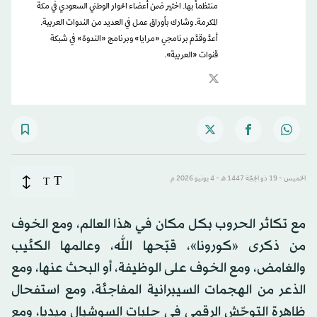
منتظماً بها. اختير ضمن أعضاء الحوار الوطني السعودي في مكة
المكرمة. وشارك بأوراق عمل في العديد من الندوات العربية.
أعدَّ وقدَّم برنامجي «مرايا» وبرنامج «الندوة» في شبكة
قنوات «العربية».
T
الخميس - 19 ذو الحِجّة 1447 هـ - 4 يونيو 2026 م
T
مع تكاثر الحروب بكل مكان في هذا العالم، ومع الخوف
من ذكرى «كورونا»، قبّحها الله، وعالمها الكئيب
والغامض، ومع الخوف على الوظيفة، أو البحث عنها، ومع
الذعر من الهجمات السيبرانية المفاجئة، ومع استفحال
ظاهرة التوحّش الرقمي في حلبات السوشيال ميديا، ومع