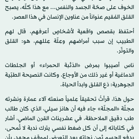
الخوف على صحّة الجسد والنفس... مع هذا كلّه، يصبح
القلق المُقيم عنواناً من عناوين الإنسان في هذا العصر.
أحتفظ بقصص واقعية لأشخاصٍ أعرفهم، قال لهم
الطبيب إن سبب أمراضهم وعِلّة عِللهم، هو: القلق
والتوتّر.
ناس أصيبوا بمرض «الذئبة الحمراء» أو الجلطات
الدماغية أو غير ذلك من الأوجاع، وكانت النصيحة الطبّية
الجوهرية: دَعِ القلق وابدأ الحياة.
حول هذا، قرأتُ تحقيقاً عِلمياً صنعته آلاء عمارة ونشرته
مجلّة «المجلّة» جاء فيه أن هانز سيلي، الذي كان طالب
طب دقيق الملاحظة، في عشرينات القرن الماضي، أشار
في كتاباته إلى أن كل ضغط نفسي يترك ندبة لا تُمحى،
يدفع الجسم ثمن نجاته بعد التعرض لموقف مجهد، بأن