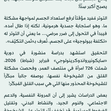
يصبح أكبر سِنّاً!
التوتر مُفيد مؤقتاً لرفع استعداد الجسم لمواجهة مشكلة
ما. وهو استجابة جسدية هرمونية، لكنه إذا طال أمده،
فيبدأ في التحول إلى ضرر مرضي... ما يعني أن التوتر له
«تكلفة بيولوجية» على الجسم، تُعرف بـ«ثمن التكيّف».
التحقيق استشهد بدراسة منشورة في دورية
«سايكونيرواندوكرينولوجي» فبراير (شباط) 2026،
شملت 726 امرأة في منتصف العمر، وفحصت مشكلة
القلق من الشيخوخة نفسها، بوصفه جالباً مبكّراً
للشيخوخة المحذور منها التي هي سبب القلق المُبكّر!
بعض الدراسات يشير إلى أن المرونة النفسية، والدعم
الاجتماعي، والنوم الجيد، والنشاط البدني، وتقليل
الضغوط المستمرة، قد تخفف أثر التوتر على الشيخوخة