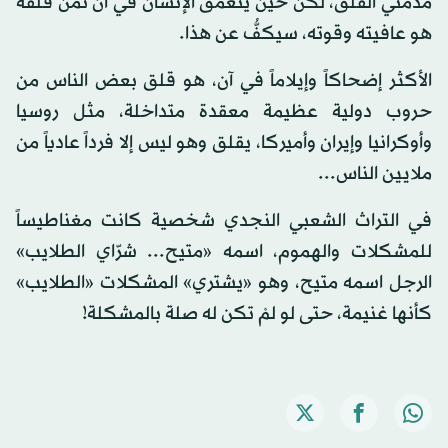
مدمني القلق، لكن حين يتعمّق الإنسان في أن ثمن قلقه
هو عافيته وقوته، سيكفُّ عن هذا.
الأكثر إضحاكاً وإيلاماً في آن، هو قلق بعض الناس من
حروب دولية عظيمة معقدة متداخلة، مثل روسيا
وأوكرانيا وإيران وأميركا، يقلق وهو ليس إلا فرداً عادياً من
ملايين الناس...
في التراث الشعبي النجدي شخصية كانت مغناطيساً
للمشكلات والهموم، اسمه «متيح... شرّاي الطلايب»
الرجل اسمه متيح، وهو «يشتري» المشكلات «الطلايب»
كأنها غنيمة، حتى لو لمْ تكن له صلة بالمشكلة!