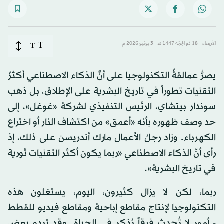
T
الأربعاء - 18 ذو الحِجّة 1447 هـ - 3 يونيو 2026 م
T
يصرُّ عمالقةُ التكنولوجيا على أنَّ الذكاء الاصطناعي أكثرُ
التقنيات تطوراً في تاريخ البشرية على الإطلاق، بل ذهب
سوندار بيتشاي، الرئيس التنفيذي لشركة «غوغل»، إلى
حد وصف ظهوره بأنه «أعمق» من اكتشاف النار أو اختراع
الكهرباء. وزاد رجلُ الأعمال مارك أندريسن على ذلك، إذ
رأى أنَّ الذكاء الاصطناعي «ربما يكون أكثر التقنيات ثورية
في تاريخ البشرية».
ربما، لكن لا يزال كثيرون، اليوم، يستغلون هذه
التكنولوجيا لإنتاج مقاطع إباحية ومقاطع فيديو للقطط
- أمور لا تُحدث فرقاً يُذكر في الحياة. وقد تبدو بعض