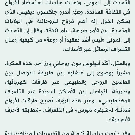
التحدث إلى الموتى، ودخلت جلسات استحضار الأرواح
في الثقافة السائدة. وعبّر أندرو جاكسون ديفيس، الذي
يمكن القول إنه أهم مُروّج للروحانية في الولايات
المتحدة، عن الأمر صراحة، عام 1850. وقال إن التحدث
إلى الموتى «ليس أشد تعقيداً أو روعة» من كيفية إرسال
التلغراف الرسائل عبر الأسلاك.
وبالمثل، أكَّد أبولوس مون، روحاني بارز آخر، هذه الفكرة،
مشيراً بوضوح إلى «تشابه بين طريقة التواصل بين
العالمين الروحي والطبيعي عبر طَرقات كهربائية،
وطريقة التواصل بين الأماكن البعيدة عبر التلغراف
المغناطيسي». وعبْر هذه الرؤية، تُصبح طرقات الأرواح
مُماثلة لـ«شيفرة مورس» في التلغراف، «مُطابقة لأحرف
الأبجدية».
وقد دعّمت سلسلة كاملة من التفسيرات الميتافيزيقية