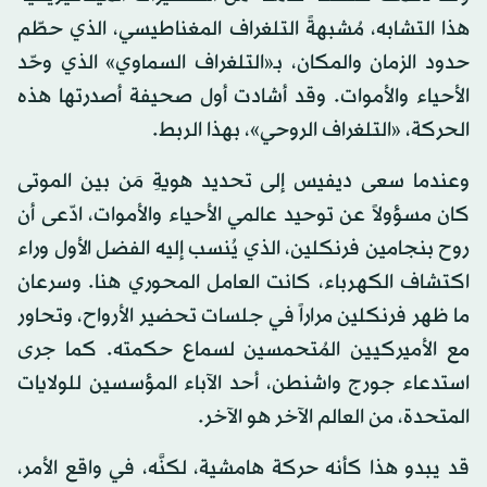
هذا التشابه، مُشبهةً التلغراف المغناطيسي، الذي حطّم
حدود الزمان والمكان، بـ«التلغراف السماوي» الذي وحّد
الأحياء والأموات. وقد أشادت أول صحيفة أصدرتها هذه
الحركة، «التلغراف الروحي»، بهذا الربط.
وعندما سعى ديفيس إلى تحديد هويةِ مَن بين الموتى
كان مسؤولاً عن توحيد عالمي الأحياء والأموات، ادّعى أن
روح بنجامين فرنكلين، الذي يُنسب إليه الفضل الأول وراء
اكتشاف الكهرباء، كانت العامل المحوري هنا. وسرعان
ما ظهر فرنكلين مراراً في جلسات تحضير الأرواح، وتحاور
مع الأميركيين المُتحمسين لسماع حكمته. كما جرى
استدعاء جورج واشنطن، أحد الآباء المؤسسين للولايات
المتحدة، من العالم الآخر هو الآخر.
قد يبدو هذا كأنه حركة هامشية، لكنَّه، في واقع الأمر،