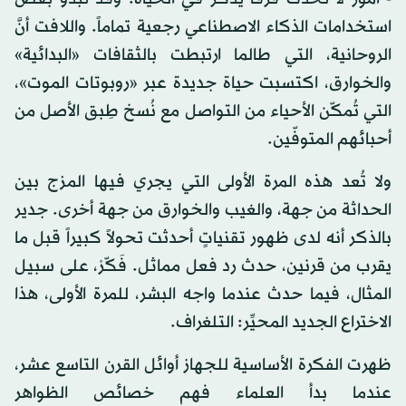
استخدامات الذكاء الاصطناعي رجعية تماماً. واللافت أنَّ
الروحانية، التي طالما ارتبطت بالثقافات «البدائية»
والخوارق، اكتسبت حياة جديدة عبر «روبوتات الموت»،
التي تُمكّن الأحياء من التواصل مع نُسخ طِبق الأصل من
أحبائهم المتوفّين.
ولا تُعد هذه المرة الأولى التي يجري فيها المزج بين
الحداثة من جهة، والغيب والخوارق من جهة أخرى. جدير
بالذكر أنه لدى ظهور تقنياتٍ أحدثت تحولاً كبيراً قبل ما
يقرب من قرنين، حدث رد فعل مماثل. فَكّرْ، على سبيل
المثال، فيما حدث عندما واجه البشر، للمرة الأولى، هذا
الاختراع الجديد المحيِّر: التلغراف.
ظهرت الفكرة الأساسية للجهاز أوائل القرن التاسع عشر،
عندما بدأ العلماء فهم خصائص الظواهر