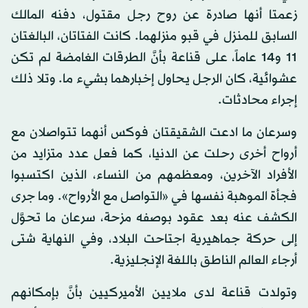
زعمتا أنها صادرة عن روح رجل مقتول، دفنه المالك
السابق للمنزل في قبو منزلهما. كانت الفتاتان، البالغتان
11 و14 عاماً، على قناعة بأنَّ الطرقات الغامضة لم تكن
عشوائية، كان الرجل يحاول إخبارهما بشيء ما. وتلا ذلك
إجراء محادثات.
وسرعان ما ادعت الشقيقتان فوكس أنهما تتواصلان مع
أرواح أخرى رحلت عن الدنيا، كما فعل عدد متزايد من
الأفراد الآخرين، ومعظمهم من النساء، الذين اكتسبوا
فجأة الموهبة نفسها في «التواصل مع الأرواح». وما جرى
الكشف عنه بعد عقود بوصفه مزحة، سرعان ما تحوَّل
إلى حركة جماهيرية اجتاحت البلاد، وفي النهاية شتى
أرجاء العالم الناطق باللغة الإنجليزية.
وتولدت قناعة لدى ملايين الأميركيين بأنَّ بإمكانهم