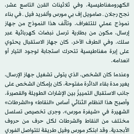
الكهرومغناطيسية. وفي ثلاثينات القرن التاسع عشر،
نجح رجلان ـ صامويل إف بي مورس وألفريد فيل ـ في بناء
نموذج عملي للتلغراف. وتألّف هذا النموذج من جهاز
إرسال، مكون من بطارية ترسل نبضات كهربائية عبر
سلك. وفي الطرف الآخر، كان جهاز الاستقبال يحتوي
على إبرة مغناطيسية تتحرك استجابة لوجود التيار أو
انعدامه.
وعندما كان الشخص، الذي يتولى تشغيل جهاز الإرسال،
يغير مدة بقاء الدائرة مفتوحة، كان بإمكان الشخص على
جانب الاستقبال التمييزُ بين الإشارات الطويلة والقصيرة.
وأصبح هذا النظام الثنائي أساس «النقاط» و«الشرطات»
الشهيرة في «شيفرة مورس»، وجرى تخصيص تسلسل
مختلف من النقاط والشرطات لكل حرف من حروف
الأبجدية. وقد ابتكر مورس وفيل طريقة للتواصل الفوري