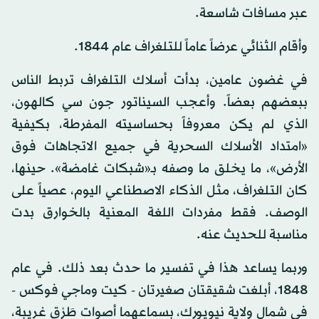
عبر مسافات شاسعة.
وأقام الثنائي عرضاً عاماً للتلغراف عام 1844.
في غضون عامين، بدأت أسلاك التلغراف تربط الناس
ببعضهم بعضاً. وأعجب السيناتور جون سي كالهون،
الذي لم يكن معروفاً بحساسيته المفرطة، بكيفية
«امتداد الأسلاك السحرية في جميع الاتجاهات فوق
الأرض»، ما يخلق ما وصفه بـ«شبكات غامضة». حينها،
كان التلغراف، مثل الذكاء الاصطناعي اليوم، عصياً على
الوصف. فقط مفردات اللغة المعنية بالخوارق بدت
مناسبة للحديث عنه.
وربما يساعد هذا في تفسير ما حدث بعد ذلك. في عام
1848، أبلغت شقيقتان صغيرتان - كيت وماجي فوكس -
في شمال ولاية نيويورك، بسماعهما أصوات طَرْق غريبة،