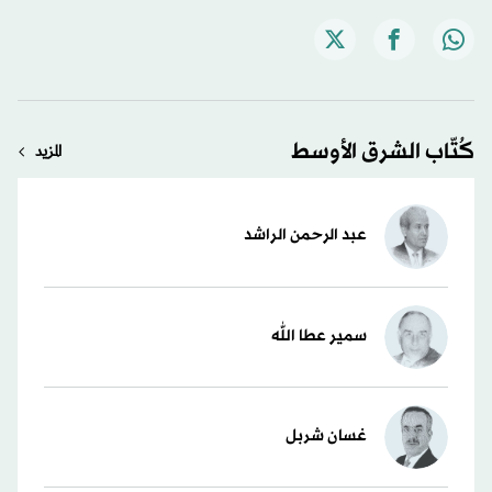
كُتّاب الشرق الأوسط
المزيد
عبد الرحمن الراشد
سمير عطا الله
غسان شربل