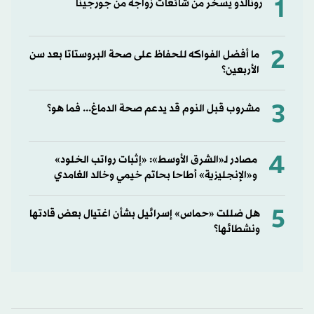
1
رونالدو يسخر من شائعات زواجه من جورجينا
2
ما أفضل الفواكه للحفاظ على صحة البروستاتا بعد سن
الأربعين؟
3
مشروب قبل النوم قد يدعم صحة الدماغ... فما هو؟
4
مصادر لـ«الشرق الأوسط»: «إثبات رواتب الخلود»
و«الإنجليزية» أطاحا بحاتم خيمي وخالد الغامدي
5
هل ضللت «حماس» إسرائيل بشأن اغتيال بعض قادتها
ونشطائها؟