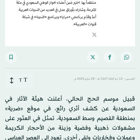
منتظماً بها. اختير ضمن أعضاء الحوار الوطني السعودي في مكة
المكرمة. وشارك بأوراق عمل في العديد من الندوات العربية.
أعدَّ وقدَّم برنامجي «مرايا» وبرنامج «الندوة» في شبكة
قنوات «العربية».
T
الخميس - 12 ذو الحِجّة 1447 هـ - 28 مايو 2026 م
T
قبيل موسم الحج الحالي، أعلنت هيئة الآثار في
السعودية عن كشف أثري رائع، في موقع «ضرية»
بمنطقة القصيم وسط السعودية، تمثل في العثور على
مشغولات ذهبية وفضية وزينة من الأحجار الكريمة
وعملات وفخاريات ولقى أخرى، تعود إلى العصر العباسي