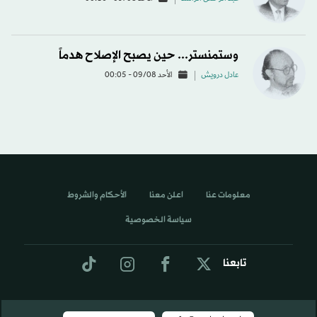
وستمنستر... حين يصبح الإصلاح هدماً
عادل درويش
الأحد 09/08 - 00:05
معلومات عنا
اعلن معنا
الأحكام والشروط
سياسة الخصوصية
تابعنا