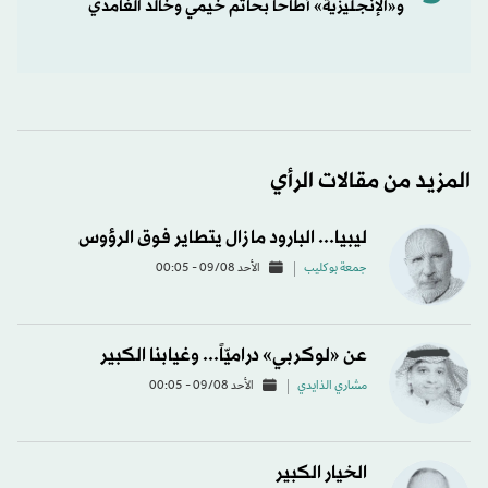
و«الإنجليزية» أطاحا بحاتم خيمي وخالد الغامدي
المزيد من مقالات الرأي
ليبيا... البارود ما زال يتطاير فوق الرؤوس
جمعة بوكليب
الأحد 09/08 - 00:05
عن «لوكربي» دراميّاً... وغيابنا الكبير
مشاري الذايدي
الأحد 09/08 - 00:05
الخيار الكبير