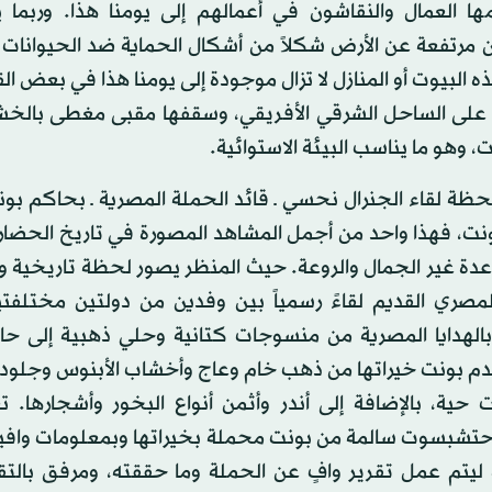
ا العمال والنقاشون في أعمالهم إلى يومنا هذا. وربما ي
 مرتفعة عن الأرض شكلاً من أشكال الحماية ضد الحيوانات 
 البيوت أو المنازل لا تزال موجودة إلى يومنا هذا في بعض الق
 على الساحل الشرقي الأفريقي، وسقفها مقبى مغطى بالخ
ت، وهو ما يناسب البيئة الاستوائية.
حظة لقاء الجنرال نحسي ـ قائد الحملة المصرية ـ بحاكم بو
نت، فهذا واحد من أجمل المشاهد المصورة في تاريخ الحضار
دة غير الجمال والروعة. حيث المنظر يصور لحظة تاريخية وحدث
المصري القديم لقاءً رسمياً بين وفدين من دولتين مختلفت
لهدايا المصرية من منسوجات كتانية وحلي ذهبية إلى حا
قدم بونت خيراتها من ذهب خام وعاج وأخشاب الأبنوس وجلود 
ت حية، بالإضافة إلى أندر وأثمن أنواع البخور وأشجارها. 
حتشبسوت سالمة من بونت محملة بخيراتها وبمعلومات وافية
ليتم عمل تقرير وافٍ عن الحملة وما حققته، ومرفق بالتق