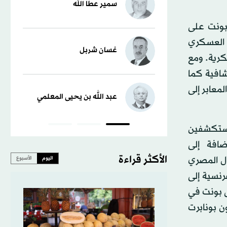
سمير عطا الله
 بونت على
 العسكري
غسان شربل
رية. ومع
شافية كما
معابر إلى
عبد الله بن يحيى المعلمي
مستكشفين
ضافة إلى
الأكثر قراءة
ال المصري
اليوم
الأسبوع
رنسية إلى
لى بونت في
ة نابليون بونابرت