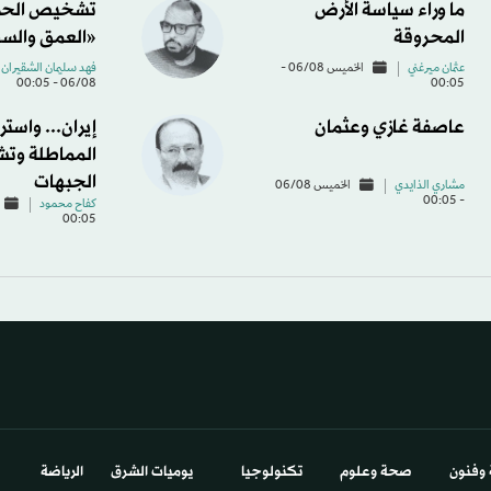
ما وراء سياسة الأرض
تشخيص الحر
المحروقة
«العمق والس
عثمان ميرغني
الخميس 06/08 -
فهد سليمان الشقيران
06/08 - 00:05
00:05
عاصفة غازي وعثمان
إيران... واستر
المماطلة وت
الجبهات
مشاري الذايدي
الخميس 06/08
- 00:05
كفاح محمود
00:05
 وفنون
صحة وعلوم
تكنولوجيا
يوميات الشرق​
الرياضة