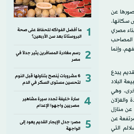
صورها عن
ص سكانها.
1
يناء مصري
ما أفضل الفواكه للحفاظ على صحة
البروستاتا بعد سن الأربعين؟
 المصاحب
هم، وإنما
2
رسم مغادرة المسافرين يثير جدلاً في
مصر
قديم يبدع
3
6 مشروبات يُنصح بتناولها قبل النوم
عة البلاد
لتحسين مستوى السكر في الدم
خرى، وهي
4
سارة خليفة تجدد سيرة مشاهير
 والغزلان
مصريين واجهوا الإعدام
 عن منازل
رتفعة عن
5
مصر: جدل الإيجار القديم يعود إلى
الم التي
الواجهة