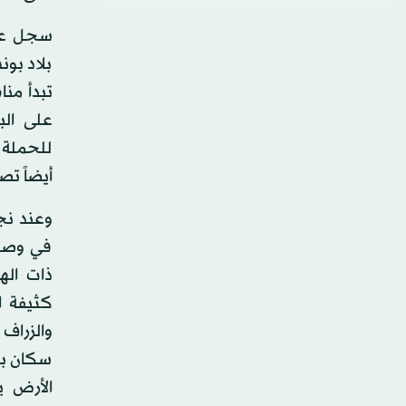
سجل علم
بلاد بو
تبدأ من
على الب
للحملة 
أيضاً تص
وعند نج
في وصف 
ذات اله
كثيفة ال
والزراف 
سكان بو
الأرض ي