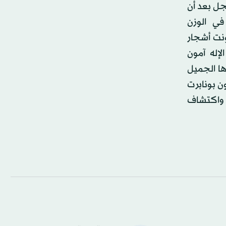
جل بعد أن
ي الوزن
ونت أشجار
لإله آمون
ها الجميل
ن بونابرت
، واكتشاف