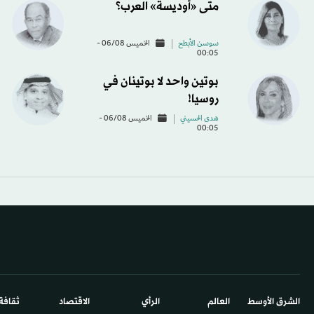
متى «أوديسة» العرب؟
سوسن الأبطح
الخميس 06/08 -
00:05
بوتين واحد لا بوتينان في
روسيا!
هدى الحسيني
الخميس 06/08 -
00:05
الشرق الأوسط​
العالم
الرأي
الاقتصاد
ثقافة