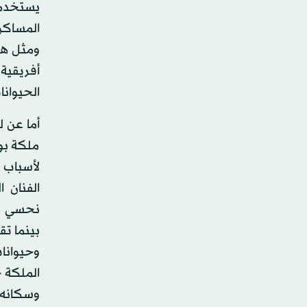
يستخدمه
المساكن
ومثل هذه
أفريقية
الحيوانا
أما عن ل
ملكة بو
لأسباب ع
الفنان 
نحسي با
بينما ت
وحيوانا
الملكة 
وسكانه 