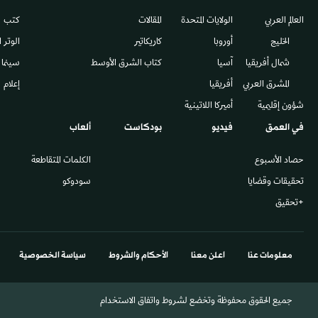
العالم العربي
الولايات المتحدة
المقالات
كتب
الخليج
أوروبا
كاريكاتير
الوتر 
شمال أفريقيا
آسيا
كتاب الشرق الأوسط
سينما
المشرق العربي
أفريقيا
إعلام
شؤون إقليمية
أميركا اللاتينية
في العمق
فيديو
بودكاست
ألعاب
حصاد الأسبوع
الكلمات المتقاطعة
تحقيقات وقضايا
سودوكو
+تحقيق
معلومات عنا
اعلن معنا
الأحكام والشروط
سياسة الخصوصية
جميع الحقوق محفوظة وتخضع لشروط واتفاق الاستخدام