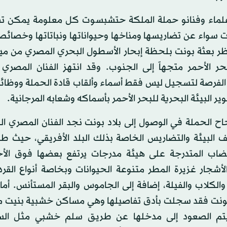
اء وفنانو حملة الملكة حتشبسوت كل معلومة يمكن ت
نت سواء عن تضاريسها ومناخها وحيواناتها ونباتاتها وخصائ
اظر بعثة بونت بلحظة إبحار الأسطول البحري المصري من م
حر الأحمر متجهاً إلى الجنوب. وقد انتهز الفنان المصري
الفرصة لتسجيل ليس فقط أسماء وألقاب قادة الحملة ووظائف
وير البيئة البحرية للبحر الأحمر بأسماكه وشعابه المرجانية.
اح الحملة في الوصول إلى بلاد بونت نجد الفنان المصري ال
البيئة والتضاريس الخاصة بذلك البلد الأفريقي، حيث طبي
ضاب المتدرجة على هيئة مدرجات يرتفع بعضها فوق الأ
أشجار غزيرة المطر متنوعة الحيوانات وبخاصة أنواع القردة
والكلاب والفيلة، إضافة إلى الجاموس والبقر المستأنس. أما
نت فقد سجلت بأدق تفاصيلها وهي مساكن خشبية بنيت م
تم الصعود إلى مدخلها عن طريق سلم خشبي مثل السل