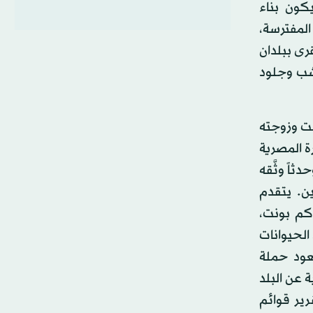
كون بناء
المفترسة،
رى ببلدان
شب وجلود
نت وزوجته
ة المصرية
اً وثَّقه
ين. يتقدم
كم بونت،
الحيوانات
تعود حملة
 عن البلد
رير قوائم