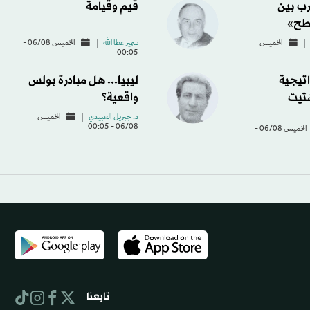
ب بين
قيم وقيامة
طح»
الخميس
سمير عطا الله
الخميس 06/08 -
00:05
اتيجية
ليبيا... هل مبادرة بولس
شتيت
واقعية؟
د. جبريل العبيدي
الخميس
06/08 - 00:05
الخميس 06/08 -
تابعنا