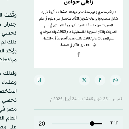
زاهي حواس
عالم آثار مصري وخبير متخصص بها، له اكتشافات أثرية كثيرة.
وثَّقت 
شغل منصب وزير دولة لشؤون الآثار. متحصل على دبلوم في علم
جدران م
المصريات من جامعة القاهرة. نال درجة الماجستير في علم
نحسي عل
المصريات والآثار السورية الفلسطينية عام 1983، والدكتوراه في
علم المصريات عام 1987. يكتب عموداً أسبوعياً في «الشرق
ذلك لم 
الأوسط» حول الآثار في المنطقة.
يؤكد ال
مرتفعات
ولذلك ك
وعلماء 
المتخصص
نحسي قد 
الخميس - 26 شوّال 1446 هـ - 24 أبريل 2025 م
T
20
T
على مصر بـ3295