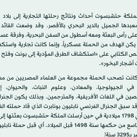
الملكة حتشبسوت أحداث ونتائج رحلتها التجارية إلى بلاد
عبدها الجميل بالدير البحري بالأقصر. وقد وضعت القائد
ى رأس البعثة ومعه أسطول من السفن البحرية، وفرقة عسك
يكن الهدف من الحملة عسكرياً، وإنما كانت تجارية واستك
نص الكتابي على «استكشاف الطرق المؤدية إلى بونت وفتح ال
 أشجار البخور».
انت تصحب الحملة مجموعة من العلماء المصريين من 
في الجيولوجيا، والمعادن، وعلوم النبات، والحيوان، إ
ين في اللغات الأفريقية، والمترجمين. وبذلك يكون الجنر
سبق الجنرال الفرنسي نابليون بونابرت الذي قاد حملته الف
مصر في 1798 ميلادية في حين أرسلت الملكة حتشبسوت بعثتها إ
العام التاسع من حكمها سنة 1498 قبل الميلاد، أي قبل حمل
 سنة!