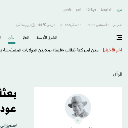
عربي
English
Türkçe
اردو
فارسى
الخميس,
6 أغسطس 2026
-
22 صفَر 1448 هـ
الرياض
℃
44
غيوم متناثرة
الشرق الأوسط​
العالم
الرأي
ا
مصادر: الفيصلي يقترب من حسم صفقة المهاجم يوسف الم
آخر الأخبار
الرأي
بعثة
عودة
استمع إلى 