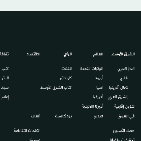
الشرق الأوسط​
العالم
الرأي
الاقتصاد
ثقافة
العالم العربي
الولايات المتحدة
المقالات
كتب
الخليج
أوروبا
كاريكاتير
الوتر 
شمال أفريقيا
آسيا
كتاب الشرق الأوسط
سينما
المشرق العربي
أفريقيا
إعلام
شؤون إقليمية
أميركا اللاتينية
في العمق
فيديو
بودكاست
ألعاب
حصاد الأسبوع
الكلمات المتقاطعة
تحقيقات وقضايا
سودوكو