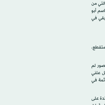
لتي من
سم أبو
يقي في
 متقطع،
نصور لم
ل علني
ئمة في
ندة على