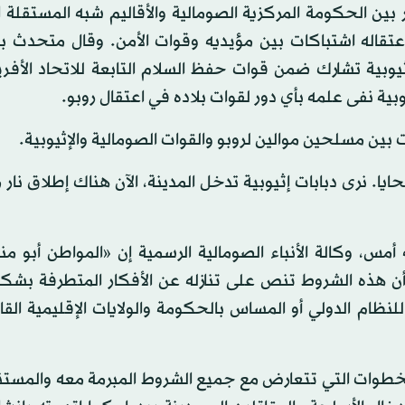
ين الحكومة المركزية الصومالية والأقاليم شبه المستقلة ا
اعتقاله اشتباكات بين مؤيديه وقوات الأمن. وقال متحدث با
وبية تشارك ضمن قوات حفظ السلام التابعة للاتحاد الأفر
بية نفى علمه بأي دور لقوات بلاده في اعتقال روبو.
 بين مسلحين موالين لروبو والقوات الصومالية والإثيوبية.
. نرى دبابات إثيوبية تدخل المدينة، الآن هناك إطلاق نار
 أمس، وكالة الأنباء الصومالية الرسمية إن «المواطن أبو م
أن هذه الشروط تنص على تنازله عن الأفكار المتطرفة بشك
ظام الدولي أو المساس بالحكومة والولايات الإقليمية القا
 الخطوات التي تتعارض مع جميع الشروط المبرمة معه والمست