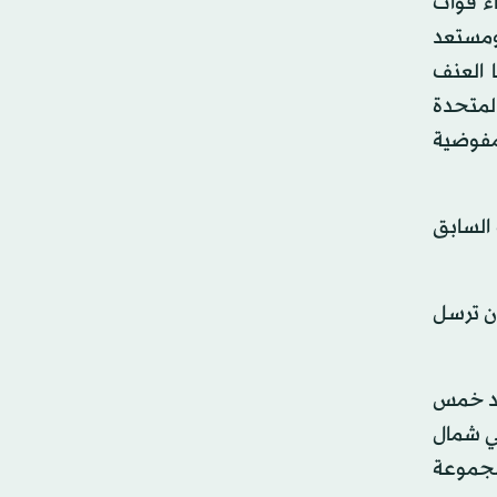
اء قوات
ومستعد
 العنف
لمتحدة
مفوضية
السابق
أن ترسل
بعد خمس
ي شمال
 أن مجموعة