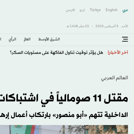
عربي
English
Türkçe
اردو
فارسى
الأحد,
9 أغسطس 2026
-
25 صفَر 1448 هـ
الشرق الأوسط​
العالم
الرأي
ا
هجوم حوثي بالصواريخ والمسيّرات على ميناء المخا اليمن
آخر الأخبار
العالم العربي
مقتل 11 صومالياً في اشتباكات مع الأمن بعد اعتقال متشدد سابق
الداخلية تتهم «أبو منصور» بارتكاب أعمال إرها