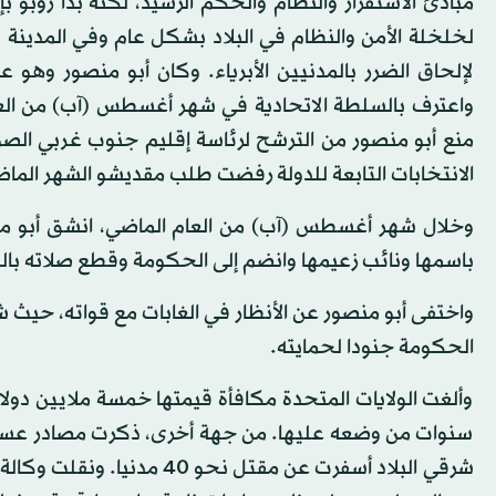
مبادئ الاستقرار والنظام والحكم الرشيد، لكنه بدأ روبو بإ
لخلخلة الأمن والنظام في البلاد بشكل عام وفي المدينة
لإلحاق الضرر بالمدنيين الأبرياء. وكان أبو منصور وهو
واعترف بالسلطة الاتحادية في شهر أغسطس (آب) من العا
منع أبو منصور من الترشح لرئاسة إقليم جنوب غربي الصو
الانتخابات التابعة للدولة رفضت طلب مقديشو الشهر الم
وخلال شهر أغسطس (آب) من العام الماضي، انشق أبو من
باسمها ونائب زعيمها وانضم إلى الحكومة وقطع صلاته بالحرك
واختفى أبو منصور عن الأنظار في الغابات مع قواته، حيث
الحكومة جنودا لحمايته.
وألغت الولايات المتحدة مكافأة قيمتها خمسة ملايين دول
سنوات من وضعه عليها. من جهة أخرى، ذكرت مصادر عسكري
شرقي البلاد أسفرت عن مقتل ن