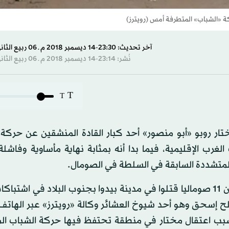
ة «الشباب» المتطرفة أمس (رويترز)
آخر تحديث: 23:30-14 ديسمبر 2018 م ـ 06 ربيع الثاني 1440 هـ
نُشر: 23:14-14 ديسمبر 2018 م ـ 06 ربيع الثاني 1440 هـ
T
T
تار روبو «أبو منصور» أحد كبار القادة المنشقين عن حركة
غرب الإقليمية، فيما بدا أنه بمثابة نهاية مأساوية وفاشلة
 المتشددة السابقة في السلطة في الصومال.
وقال ضابط في الجيش وأحد شيوخ العشائر إن ما لا يقل عن 11 صوماليا قتلوا في مدينة بيدوا بجنوب البلاد في
لح إسحق وهو أحد شيوخ العشائر وكالة «رويترز» عبر الهاتف 
ئبا». وتسبب اعتقال مختار في منطقة تحتفظ فيها حركة الشباب ا