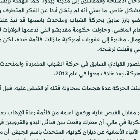
دخال الأسلحة والمقاتلين إلى مدينة بيدوا. كما اتهمته بإنش
 بشكل خاص، ما يعني أنه لم يتخلَ أبدا عن الفكر المتطرف 
 عضو بارز سابق بحركة الشباب ومتحدث باسمها قد نبذ علنا
م الماضي. وحاولت حكومة مقديشو التي تدعمها الولايات ا
مال، مشيرة إلى عقوبات أميركية ما زالت قائمة ضده. لكن 
اضي وقبلت ترشحه.
صور القيادي السابق في حركة الشباب المتمردة والمتحدث 
ة، بعد خلاف معها في عام 2013.
 شنت الحركة عدة هجمات لمحاولة قتله أو القبض عليه، قبل 
ار مقابل القبض عليه ورفعها اسمه من قائمة رعاة الإرهاب 
ة في مالي، أن معارك وقعت بين قبائل البدو والقرويين ف
حو 40 مدنيا. ونقلت وكالة الأنباء الألمانية عن دياران كونيه، المتحدث باسم الجيش،