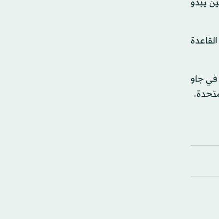
ين يبدو
لقاعدة
كز في جاو
متحدة.