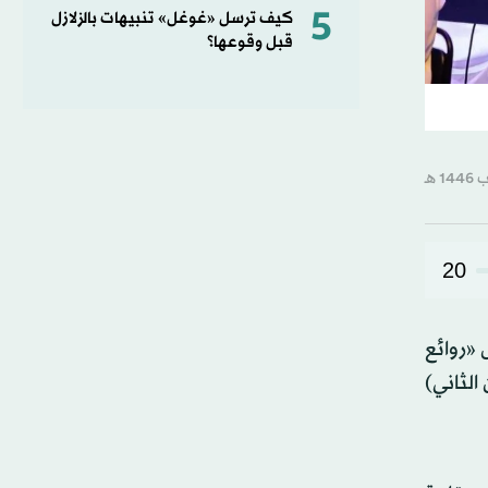
5
كيف ترسل «غوغل» تنبيهات بالزلازل
قبل وقوعها؟
20
 «روائع
ض خلال الفترة بين 16 و18 يناير (كانون الثاني)