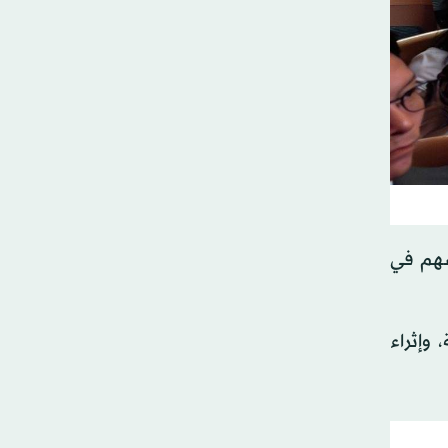
يسهم في
وإثراء