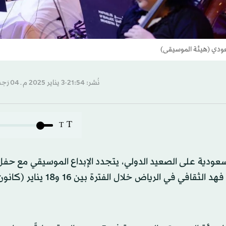
عودي (هيئة الموسيقى)
نُشر: 21:54-3 يناير 2025 م ـ 04 رَجب 1446 هـ
T
T
 السعودية على الصعيد الدولي، يتجدد الإبداع الموسيقي مع حفل
الأوركسترا السعودية»، الذي يستضيفه مسرح مركز الملك فهد الثقافي في الريا