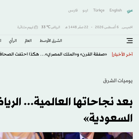
عربي
English
Türkçe
اردو
فارسى
الخميس,
6 أغسطس 2026
-
22 صفَر 1448 هـ
الرياض
℃
33
غيوم متناثرة
الشرق الأوسط​
العالم
الرأي
ا
«صفقة القرن» و«الملك المصري»… هكذا احتفت الصحافة 
آخر الأخبار
يوميات الشرق
بعد نجاحاتها العالمية... الريا
السعودية»