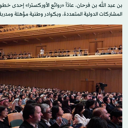
بن عبد الله بن فرحان، عادّاً «روائع الأوركسترا» إحدى خطو
المشاركات الدولية المتعددة، وبكوادر وطنية مؤهلة ومدر