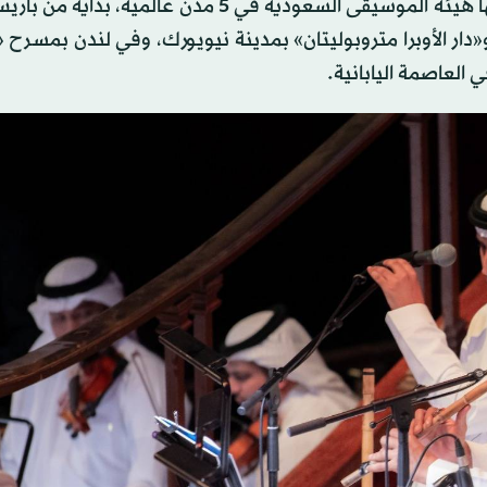
ويأتي هذا الحفل امتداداً لنجاح جولاته العالمية التي نظّمتها هيئة الموسيقى السعودية في 5 مدن عا
ر الأوبرا متروبوليتان» بمدينة نيويورك، وفي لندن بمسرح 
لعاصمة اليابانية.