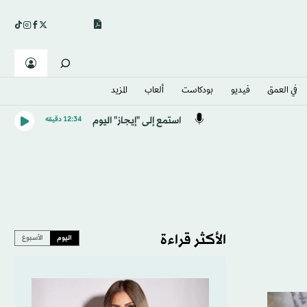
في العمق
فيديو
بودكاست
ألعاب
المزيد
استمع إلى "إيجاز" اليوم
12:34 دقيقه
الأكثر قراءة
اليوم
الأسبوع