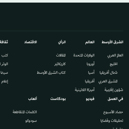
الشرق الأوسط​
العالم
الرأي
الاقتصاد
ثقافة
العالم العربي
الولايات المتحدة
المقالات
كتب
الخليج
أوروبا
كاريكاتير
الوتر 
شمال أفريقيا
آسيا
كتاب الشرق الأوسط
سينما
المشرق العربي
أفريقيا
إعلام
شؤون إقليمية
أميركا اللاتينية
في العمق
فيديو
بودكاست
ألعاب
حصاد الأسبوع
الكلمات المتقاطعة
تحقيقات وقضايا
سودوكو