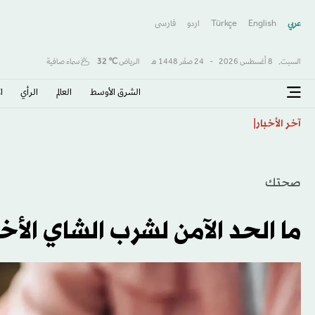
عربي
English
Türkçe
اردو
فارسى
السبت,
8 أغسطس 2026
-
24 صفَر 1448 هـ
الرياض
℃
32
سماء صافية
الشرق الأوسط​
العالم
الرأي
ا
اتفاقية مكة... تعزيز الردع لحماية الاستقرار
آخر الأخبار
صحتك
ما الحد الآمن لشرب الشاي الأخض