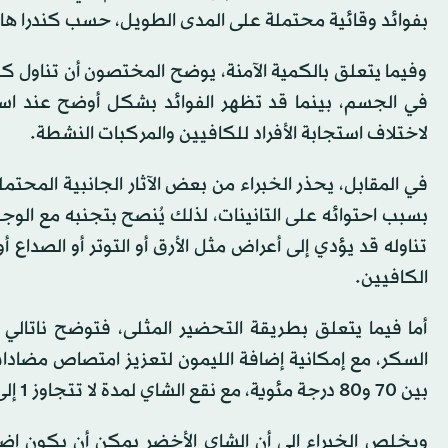
بفوائد وقائية محتملة على المدى الطويل، حسب كندرا هاي
وفيما يتعلق بالكمية الآمنة، يوضح المختصون أن تناول ك
لاختلاف استجابة الأفراد للكافيين والمركبات النشطة.
في المقابل، يحذر الخبراء من بعض الآثار الجانبية المحتمل
بسبب احتوائه على التانينات، لذلك يُنصح بتجنبه مع الوج
تناوله قد يؤدي إلى أعراض مثل الأرق أو التوتر أو الصد
الكافيين.
أما فيما يتعلق بطريقة التحضير المثلى، فتوضح ناتالي
السكر، مع إمكانية إضافة الليمون لتعزيز امتصاص مضادا
بين 70 و80 درجة مئوية، مع نقع الشاي لمدة لا تتجاوز 1 إلى 3 دقائق لتفادي المرارة وفقدان المركبات الفعالة.
ويخلص الخبراء إلى أن الشاي الأخضر يمكن أن يكون إض