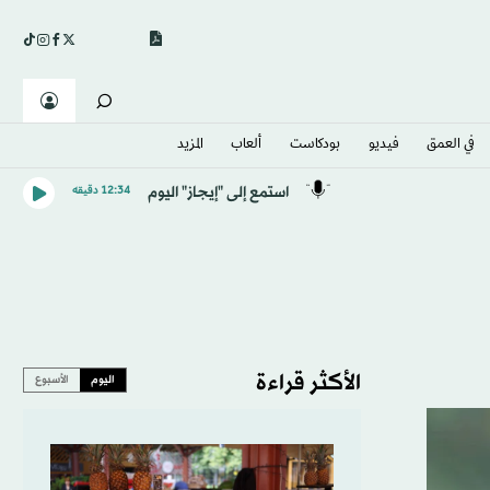
في العمق
فيديو
بودكاست
ألعاب
المزيد
استمع إلى "إيجاز" اليوم
12:34 دقيقه
الأكثر قراءة
اليوم
الأسبوع