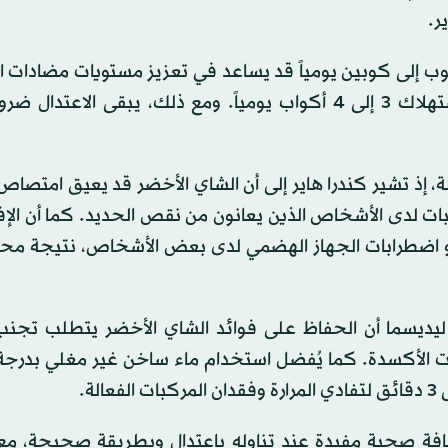
ر.
وب إلى كوبين يومياً قد يساعد في تعزيز مستويات مضادات 
في الجسم، بينما قد تظهر الفوائد بشكل أوضح عند استهلاك 3 إلى 4 أكواب يومياً. ومع ذلك، يبقى الاعتد
ة، إذ تشير كندرا هاير إلى أن الشاي الأخضر قد يعيق امتصاص
بات لدى الأشخاص الذين يعانون من نقص الحديد. كما أن الإ
اع أو اضطرابات الجهاز الهضمي لدى بعض الأشخاص، نتيجة مح
 ليديسما أن الحفاظ على فوائد الشاي الأخضر يتطلب تجنب
ت الأكسدة. كما يُفضل استخدام ماء ساخن غير مغلي بدرجة 
افة صحية مفيدة عند تناوله باعتدال وبطريقة صحيحة، مع