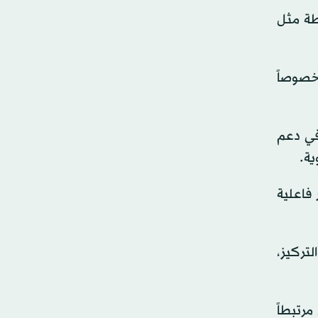
شطة مثل
خصوصاً
في دعم
ية.
 فاعلية
لتركيز،
رتبطاً