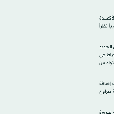
الأكسدة
ال ضرورياً نظراً
 الحديد
فراط في
تواه من
 إضافة
تتراوح
 ضرورة