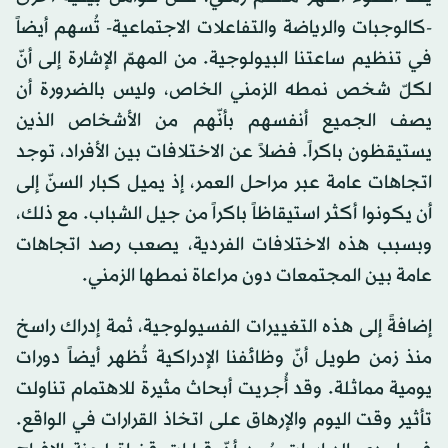
-كالوجبات والرياضة والتفاعلات الاجتماعية- تُسهم أيضاً
في تنظيم ساعتنا البيولوجية. من المهمّ الإشارة إلى أنّ
لكلّ شخص نمطه الزمني الخاص، وليس بالضرورة أن
يصف الجميع أنفسهم بأنّهم من الأشخاص الذين
يستيقظون باكراً. فضلاً عن الاختلافات بين الأفراد، توجد
اتجاهات عامة عبر مراحل العمر، إذ يميل كبار السنّ إلى
أن يكونوا أكثر استيقاظاً باكراً من جيل الشباب. مع ذلك،
وبسبب هذه الاختلافات الفردية، يصعب رصد اتجاهات
عامة بين المجتمعات دون مراعاة نمطها الزمني.
إضافةً إلى هذه التغييرات الفسيولوجية، ثمة إدراك راسخ
منذ زمن طويل أنّ وظائفنا الإدراكية تُظهر أيضاً دورات
يومية مماثلة. وقد أُجريت أبحاث مثيرة للاهتمام تناولت
تأثير وقت اليوم والإرهاق على اتخاذ القرارات في الواقع.