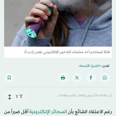
فتاة تستخدم أحد منتجات التدخين الإلكتروني بلندن (إ.ب.أ)
لندن:
«الشرق الأوسط»
T
نُشر: 15:09-10 أغسطس 2026 م ـ 26 صفَر 1448 هـ
T
رغم الاعتقاد الشائع بأن
السجائر الإلكترونية
أقل ضرراً من