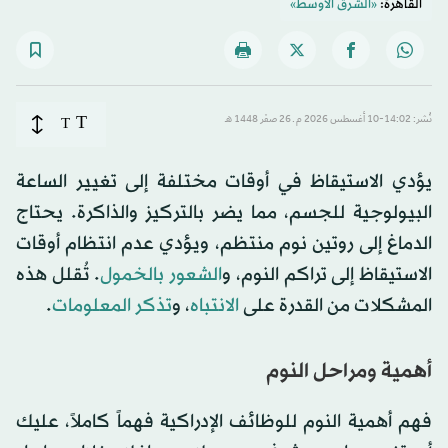
القاهرة:
«الشرق الأوسط»
T
نُشر: 14:02-10 أغسطس 2026 م ـ 26 صفَر 1448 هـ
T
يؤدي الاستيقاظ في أوقات مختلفة إلى تغيير الساعة
البيولوجية للجسم، مما يضر بالتركيز والذاكرة. يحتاج
الدماغ إلى روتين نوم منتظم، ويؤدي عدم انتظام أوقات
الاستيقاظ إلى تراكم النوم، و
الشعور بالخمول
. تُقلل هذه
المشكلات من القدرة على
الانتباه
، و
تذكر المعلومات
.
أهمية ومراحل النوم
فهم أهمية النوم للوظائف الإدراكية فهماً كاملاً، عليك