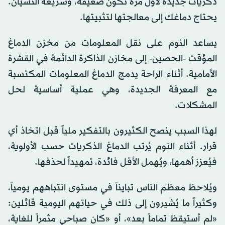
ذكريات جديدة لأول مرة تكون ضعيفة، وسريعة النسيان.
يحتاج دماغك إلى معالجتها لتثبيتها.
يساعد النوم على نقل المعلومات من مخزن الدماغ
المؤقت -الحصين- إلى مخازن الذاكرة الدائمة في القشرة
الأمامية. أثناء الراحة يدمج الدماغ المعلومات المكتسبة
مع المعرفة الجديدة، وهي عملية أساسية لحل
المشكلات.
لهذا السبب ينصح الكثيرون بالتفكير ملياً قبل اتخاذ أي
قرار. أثناء النوم يُرتب الدماغ الذكريات حسب الأولوية،
فيُعزز أهمها، ويُهمل الأقل فائدة، تمهيداً لحذفها.
ويُلاحظ معظم الناس تبايناً في مستوى انتباههم يومياً،
وكثيراً ما يُشيرون إلى ذلك في حياتهم اليومية قائلين:
«لم أستيقظ تماماً بعد»، أو «كان صباحي مثمراً للغاية،