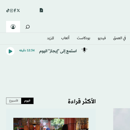
في العمق
فيديو
بودكاست
ألعاب
المزيد
استمع إلى "إيجاز" اليوم
12:34 دقيقه
الأكثر قراءة
اليوم
الأسبوع