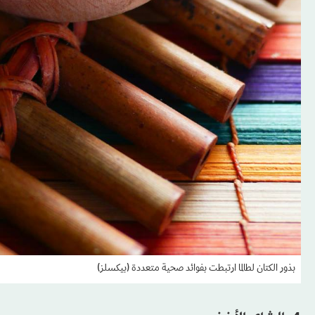
بذور الكتان لطالما ارتبطت بفوائد صحية متعددة (بيكسلز)