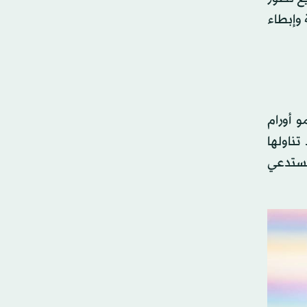
 وإبطاء
 أورام
تناولها
 يستدعي