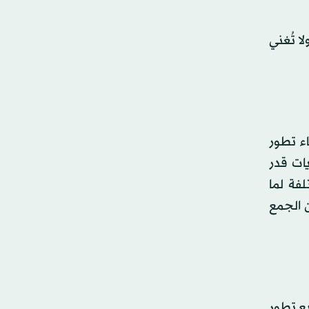
لا تُغني
ء تطور
يات قدر
لفة لما
 الجمع
يع تطور