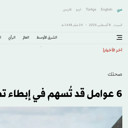
عربي
English
Türkçe
اردو
فارسى
السبت,
8 أغسطس 2026
-
24 صفَر 1448 هـ
الشرق الأوسط​
العالم
الرأي
ا
بطل «ليلة الرباط» على رادار الأهلي
آخر الأخبار
صحتك
6 عوامل قد تُسهم في إبطاء تطور سرطان البروستاتا