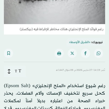
رغم فوائد الملح الإنجليزي هناك مخاطر للإفراط فيه (بيكسلز)
نيويورك:
«الشرق الأوسط»
T
نُشر: 14:19-27 مارس 2026 م ـ 09 شوّال 1447 هـ
T
رغم شيوع استخدام «الملح الإنجليزي» (Epsom Salt)
كحل سريع لتخفيف الإمساك وآلام العضلات، يحذر
خبراء الصحة من اعتباره بديلاً آمناً لمكملات
المغنيسيوم. فمادته الفعالة، كبريتات المغنيسيوم، قد لا