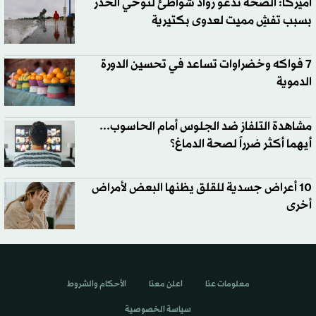
أميركا: الصحة تدعو رواد شواطئ لتوخي الحذر
بسبب تفشٍ مميت لعدوى بكتيرية
7 فواكه وخضراوات تساعد في تحسين الدورة
الدموية
مشاهدة التلفاز ضد الجلوس أمام الحاسوب...
أيهما أكثر ضرراً لصحة الدماغ؟
10 أعراض جسدية للقلق يظنها البعض لأمراض
أخرى
معلومات عنا
اعلن معنا
الأحكام والشروط
سياسة الخصوصية