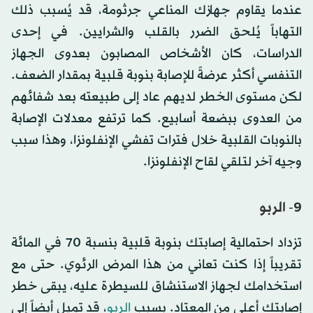
عندما يقاوم جهازك المناعي جرثومة، قد يُسبب ذلك
التهاباً يُلحق الضرر بالقلب والشرايين. في إحدى
الدراسات، كان الأشخاص المصابون بعدوى الجهاز
التنفسي أكثر عرضةً للإصابة بنوبة قلبية بمقدار الضعف.
لكن مستوى الخطر لديهم عاد إلى طبيعته بعد شفائهم
من العدوى ببضعة أسابيع. كما ترتفع معدلات الإصابة
بالنوبات القلبية خلال فترات تفشي الإنفلونزا، وهذا سبب
وجيه آخر لتلقي لقاح الإنفلونزا.
9- الربو
تزداد احتمالية إصابتك بنوبة قلبية بنسبة 70 في المائة
تقريباً إذا كنت تعاني من هذا المرض الرئوي. حتى مع
استخدامك لجهاز الاستنشاق للسيطرة عليه، يبقى خطر
إصابتك أعلى من المعتاد. بسبب
الربو
، قد تميل أيضاً إلى