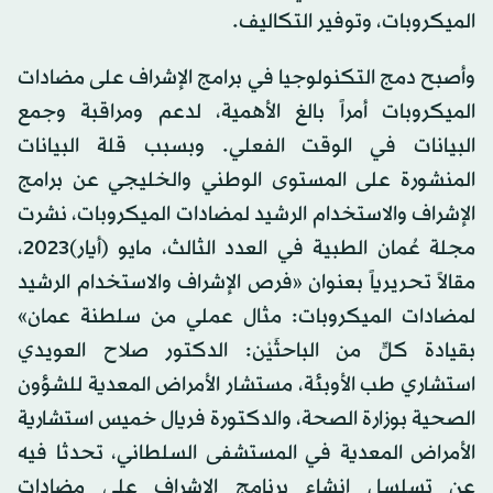
الميكروبات، وتوفير التكاليف.
وأصبح دمج التكنولوجيا في برامج الإشراف على مضادات
الميكروبات أمراً بالغ الأهمية، لدعم ومراقبة وجمع
البيانات في الوقت الفعلي. وبسبب قلة البيانات
المنشورة على المستوى الوطني والخليجي عن برامج
الإشراف والاستخدام الرشيد لمضادات الميكروبات، نشرت
مجلة عُمان الطبية في العدد الثالث، مايو (أيار)2023،
مقالاً تحريرياً بعنوان «فرص الإشراف والاستخدام الرشيد
لمضادات الميكروبات: مثال عملي من سلطنة عمان»
بقيادة كلٍّ من الباحثَيْن: الدكتور صلاح العويدي
استشاري طب الأوبئة، مستشار الأمراض المعدية للشؤون
الصحية بوزارة الصحة، والدكتورة فريال خميس استشارية
الأمراض المعدية في المستشفى السلطاني، تحدثا فيه
عن تسلسل إنشاء برنامج الإشراف على مضادات