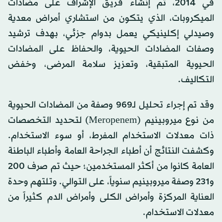
في 2014، تم إنشاء فريق الإشراف على مضادات
الميكروبات، الذي يتكون من استشاري أمراض معدية
وصيدلي إكلينيكي يعمل بدوام جزئي، بهدف ترشيد
وصفات المضادات الحيوية، والحفاظ على المضادات
الحيوية المتبقية، وتعزيز سلامة المرضى، وخفض
التكاليف.
وقد تم إجراء تحليل لـ969 وصفة من المضادات الحيوية
من نوع ميروبينيم (Meropenem) لتحديد التخصصات
ذات معدلات الاستخدام المفرط، أو سوء الاستخدام.
وكشفت النتائج أن أطباء الجراحة العامة وأطباء الباطنة
العامة كانوا من أكثر المستخدمين؛ حيث تم صرف 200
و231 وصفة ميروبينيم سنوياً، على التوالي. وتلتهم وحدة
العناية المركزة وأمراض الكلى وأمراض الدم كثيراً من
معدلات الاستخدام.