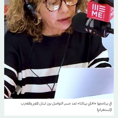
في برنامجها «الحكي بيناتنا» تمد جسر التواصل بين لبنان المقيم والمغترب
(إنستغرام)