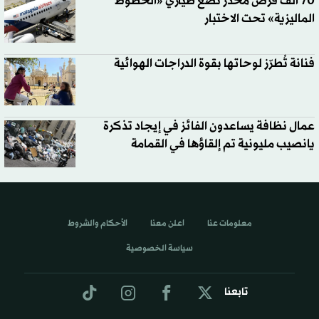
70 ألف قرص مخدّر تضع طياري «الخطوط
الماليزية» تحت الاختبار
فنانة تُطرّز لوحاتها بقوة الدراجات الهوائية
عمال نظافة يساعدون الفائز في إيجاد تذكرة
يانصيب مليونية تم إلقاؤها في القمامة
معلومات عنا
اعلن معنا
الأحكام والشروط
سياسة الخصوصية
تابعنا