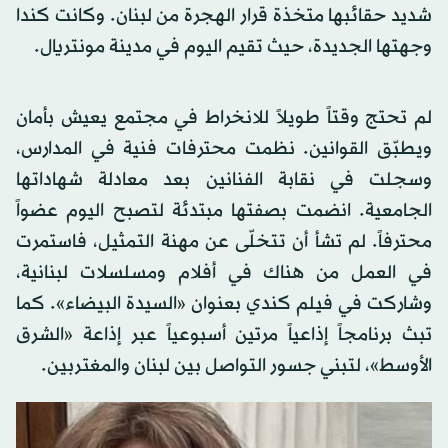
شديد حقائبها متخذة قرار الهجرة من لبنان. وكانت كندا
وجهتها الجديدة، حيث تقيم اليوم في مدينة مونتريال.
لم تحتج وقتاً طويلاً للانخراط في مجتمع يعيش بأمان
ويطبّق القوانين. نظمت محترفات فنية في المدارس،
وسجلت في نقابة الفنانين بعد معادلة شهاداتها
الجامعية. انضمت بصفتها مبتدئة لتصبح اليوم عضواً
محترفاً. لم تشأ أن تتخلّى عن مهنة التمثيل، فاستمرت
في العمل من هناك في أفلام ومسلسلات لبنانية،
وشاركت في فيلم كندي بعنوان «السيدة البيضاء». كما
تبث برنامجاً إذاعياً مرتين أسبوعياً عبر إذاعة «الشرق
الأوسط»، لتبني جسور التواصل بين لبنان والمغتربين.