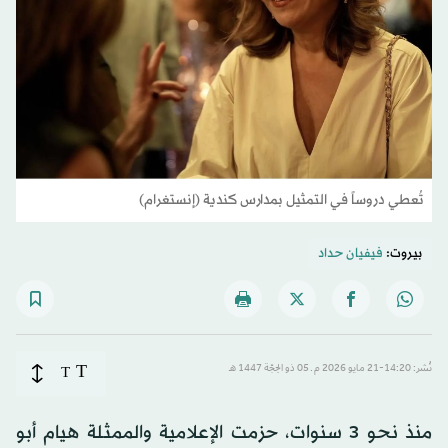
تُعطي دروساً في التمثيل بمدارس كندية (إنستغرام)
بيروت:
فيفيان حداد
T
نُشر: 14:20-21 مايو 2026 م ـ 05 ذو الحِجّة 1447 هـ
T
منذ نحو 3 سنوات، حزمت الإعلامية والممثلة هيام أبو