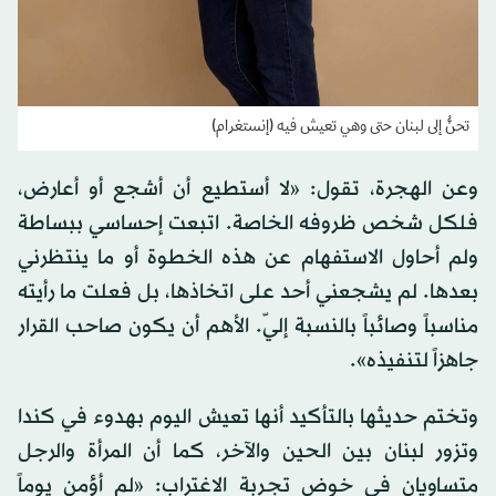
تحنُّ إلى لبنان حتى وهي تعيش فيه (إنستغرام)
وعن الهجرة، تقول: «لا أستطيع أن أشجع أو أعارض،
فلكل شخص ظروفه الخاصة. اتبعت إحساسي ببساطة
ولم أحاول الاستفهام عن هذه الخطوة أو ما ينتظرني
بعدها. لم يشجعني أحد على اتخاذها، بل فعلت ما رأيته
مناسباً وصائباً بالنسبة إليّ. الأهم أن يكون صاحب القرار
جاهزاً لتنفيذه».
وتختم حديثها بالتأكيد أنها تعيش اليوم بهدوء في كندا
وتزور لبنان بين الحين والآخر، كما أن المرأة والرجل
متساويان في خوض تجربة الاغتراب: «لم أؤمن يوماً