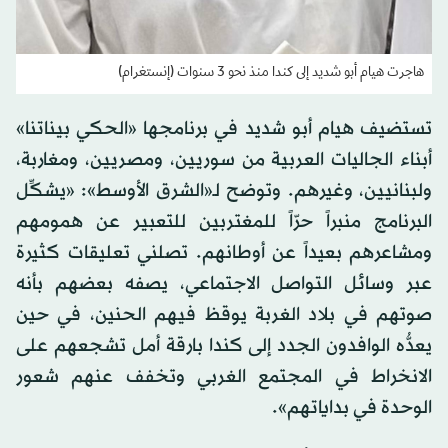
هاجرت هيام أبو شديد إلى كندا منذ نحو 3 سنوات (إنستغرام)
تستضيف هيام أبو شديد في برنامجها «الحكي بيناتنا»
أبناء الجاليات العربية من سوريين، ومصريين، ومغاربة،
ولبنانيين، وغيرهم. وتوضح لـ«الشرق الأوسط»: «يشكِّل
البرنامج منبراً حرّاً للمغتربين للتعبير عن همومهم
ومشاعرهم بعيداً عن أوطانهم. تصلني تعليقات كثيرة
عبر وسائل التواصل الاجتماعي، يصفه بعضهم بأنه
صوتهم في بلاد الغربة يوقظ فيهم الحنين، في حين
يعدُّه الوافدون الجدد إلى كندا بارقة أمل تشجعهم على
الانخراط في المجتمع الغربي وتخفف عنهم شعور
الوحدة في بداياتهم».