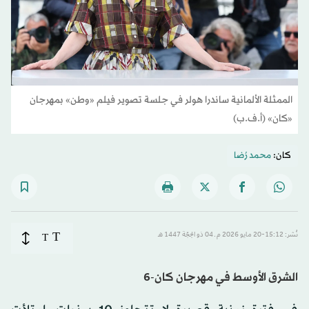
الممثلة الألمانية ساندرا هولر في جلسة تصوير فيلم «وطن» بمهرجان
«كان» (أ.ف.ب)
كان:
محمد رُضا‬
T
نُشر: 15:12-20 مايو 2026 م ـ 04 ذو الحِجّة 1447 هـ
T
الشرق الأوسط في مهرجان كان-6