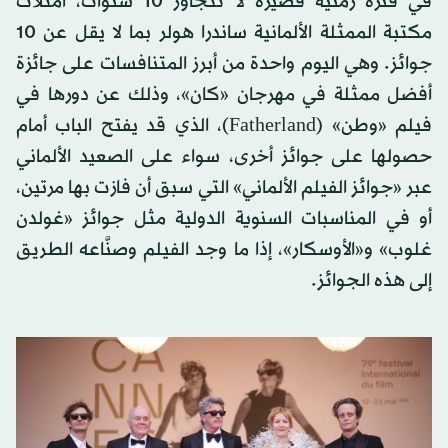
في فترة زمنية قصيرة لا تتجاوز 10 سنوات، امتلأت
مكتبة الممثلة الألمانية ساندرا هولر بما لا يقل عن 10
جوائز. وهي اليوم واحدة من أبرز المتنافسات على جائزة
أفضل ممثلة في مهرجان «كان»، وذلك عن دورها في
فيلم «وطن» (Fatherland)، الذي قد يفتح الباب أمام
حصولها على جوائز أخرى، سواء على الصعيد الألماني
عبر «جوائز الفيلم الألماني» التي سبق أن فازت بها مرتين،
أو في المناسبات السنوية الدولية مثل جوائز «غولدن
غلوب» و«الأوسكار»، إذا ما وجد الفيلم وصنَّاعه الطريق
إلى هذه الجوائز.