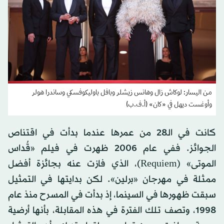
من اليسار: لوكاش زال وهانس زيشلر وبافل باوليكوفسكي وساندرا هولر
وأوغست ديهل في «كان» (أ.ف.ب)
كانت في الـ28 من عمرها عندما بدأت في اقتناص
الجوائز. ففي عام 2006 ظهرت في فيلم «قُداس
الموتى» (Requiem)، الذي فازت عنه بجائزة أفضل
ممثلة في مهرجان «برلين». لكن بدايتها في التمثيل
سبقت ظهورها في السينما، إذ بدأت في المسرح منذ عام
1998، وتصف تلك الفترة في هذه المقابلة، بأنها أرضية