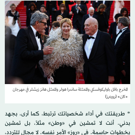
المخرج بافل باوليكوفسكي والممثلة ساندرا هولر والممثل هانز زيشلر في مهرجان
«كان» (رويترز)
* طريقتك في أداء شخصياتك ترتبط، كما أرى، بجهد
بدني. أنت لا تمشين في «وطن» مثلاً، بل تمشين
بخطوات حاسمة. في «روز» الأمر نفسه. لا مجال للتردد،