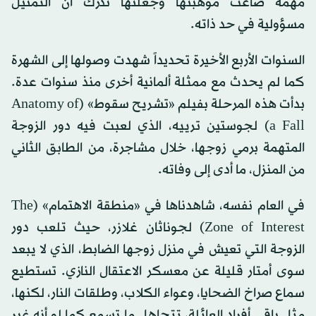
مهمة صاغت موهبتها وجعلتها تدرك أن التمثيل
مسؤولية في حد ذاته.
السنوات الأربع الأخيرة تحديداً شهدت وصولها إلى الشهرة
كما لم يحدث مع ممثلة ألمانية أخرى منذ سنوات عدة.
بدأت هذه المرحلة بفيلم «تشريح سقوط» (Anatomy of
a Fall) لجوستين ترييه، الذي لعبت فيه دور الزوجة
المتهمة برمي زوجها، خلال مشاجرة، من الطابق الثاني
من المنزل، ما أدى إلى وفاته.
في العام نفسه، شاهدناها في «منطقة الاهتمام» (The
Zone of Interest) لجوناثان غلازر، حيث تلعب دور
الزوجة التي تعيش في منزل زوجها الضابط، الذي لا يبعد
سوى أمتار قليلة عن معسكر الاعتقال النازي. تستطيع
سماع صراخ الضحايا، وعواء الكلاب، وطلقات النار، لكنها،
مثل باقي أفراد العائلة، تتجاهل ما تسمع كما لو أنه غير