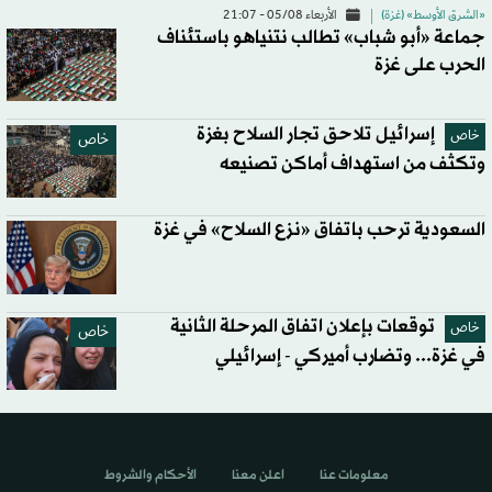
«الشرق الأوسط» (غزة)
الأربعاء 05/08 - 21:07
جماعة «أبو شباب» تطالب نتنياهو باستئناف
الحرب على غزة
إسرائيل تلاحق تجار السلاح بغزة
خاص
خاص
وتكثف من استهداف أماكن تصنيعه
السعودية ترحب باتفاق «نزع السلاح» في غزة
توقعات بإعلان اتفاق المرحلة الثانية
خاص
خاص
في غزة... وتضارب أميركي - إسرائيلي
معلومات عنا
اعلن معنا
الأحكام والشروط