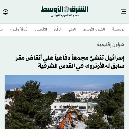
الرئيسية
الشرق الأوسط​
العالم
الرأي
الاقتصاد
ثقافة وفنون
صح
شؤون إقليمية
إسرائيل تنشئ مجمعاً دفاعياً على أنقاض مقر
سابق لـ«الأونروا» في القدس الشرقية