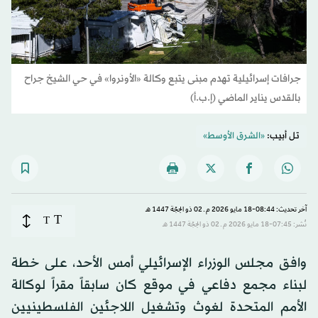
جرافات إسرائيلية تهدم مبنى يتبع وكالة «الأونروا» في حي الشيخ جراح
بالقدس يناير الماضي (إ.ب.أ)
تل أبيب:
«الشرق الأوسط»
آخر تحديث: 08:44-18 مايو 2026 م ـ 02 ذو الحِجّة 1447 هـ
T
T
نُشر: 07:45-18 مايو 2026 م ـ 02 ذو الحِجّة 1447 هـ
وافق مجلس الوزراء الإسرائيلي أمس الأحد، على خطة
لبناء مجمع دفاعي في موقع كان سابقاً مقراً لوكالة
الأمم المتحدة لغوث وتشغيل اللاجئين الفلسطينيين