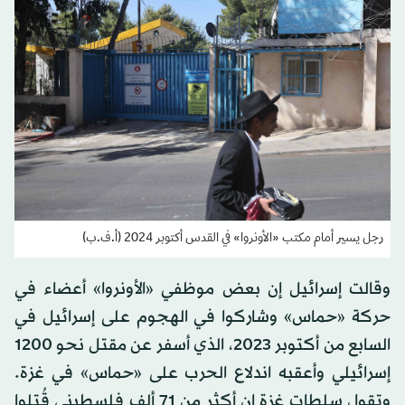
رجل يسير أمام مكتب «الأونروا» في القدس أكتوبر 2024 (أ.ف.ب)
وقالت إسرائيل إن بعض موظفي «الأونروا» أعضاء في
حركة «حماس» وشاركوا في الهجوم على إسرائيل في
السابع من أكتوبر 2023، الذي أسفر عن مقتل نحو 1200
إسرائيلي وأعقبه اندلاع الحرب على «حماس» في غزة.
وتقول سلطات غزة إن أكثر من 71 ألف فلسطيني قُتلوا