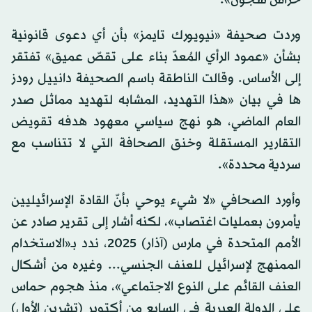
وردت صحيفة «نيويورك تايمز» بأن أي دعوى قانونية
بشأن «عمود الرأي المُعدّ بناء على تقصّ عميق» تفتقر
إلى الأساس. وقالت الناطقة باسم الصحيفة دانييل رودز
ها في بيان «هذا التهديد، المشابه لتهديد مماثل صدر
العام الماضي، هو نهج سياسي معهود هدفه تقويض
التقارير المستقلة وخنق الصحافة التي لا تتناسب مع
سردية محددة».
وأورد الصحافي «لا شيء يوحي بأنّ القادة الإسرائيليين
يأمرون بعمليات اغتصاب»، لكنه أشار إلى تقرير صادر عن
الأمم المتحدة في مارس (آذار) 2025، ندد بـ«الاستخدام
الممنهج لإسرائيل للعنف الجنسي... وغيره من أشكال
العنف القائم على النوع الاجتماعي»، منذ هجوم حماس
على الدولة العبرية في السابع من أكتوبر (تشرين الأول)