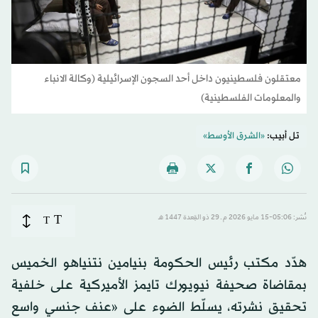
معتقلون فلسطينيون داخل أحد السجون الإسرائيلية (وكالة الانباء
والمعلومات الفلسطينية)
تل أبيب:
«الشرق الأوسط»
T
نُشر: 05:06-15 مايو 2026 م ـ 29 ذو القِعدة 1447 هـ
T
هدّد مكتب رئيس الحكومة بنيامين نتنياهو الخميس
بمقاضاة صحيفة نيويورك تايمز الأميركية على خلفية
تحقيق نشرته، يسلّط الضوء على «عنف جنسي واسع