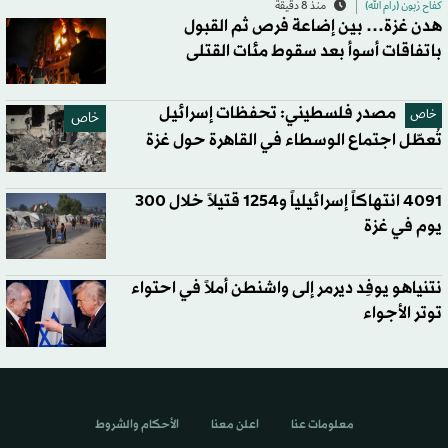
كفاح زبون (رام الله)
منذ 8 دقيقة
هدن غزة… بين إضاعة فرص ثم القبول
باتفاقات أسوأ بعد سقوط مئات القتلى
مصدر فلسطيني: تحفظات إسرائيل
خاص
خاص
تُعطّل اجتماع الوسطاء في القاهرة حول غزة
4091 انتهاكاً إسرائيلياً و1254 قتيلاً خلال 300
يوم في غزة
نتنياهو يوفِد ديرمر إلى واشنطن أملاً في احتواء
توتر الأجواء
معلومات عنا
اعلن معنا
الأحكام والشروط