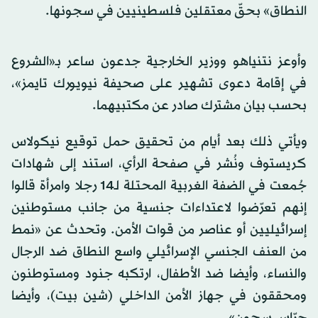
النطاق» بحقّ معتقلين فلسطينيين في سجونها.
وأوعز نتنياهو ووزير الخارجية جدعون ساعر بـ«الشروع
في إقامة دعوى تشهير على صحيفة نيويورك تايمز»،
بحسب بيان مشترك صادر عن مكتبيهما.
ويأتي ذلك بعد أيام من تحقيق حمل توقيع نيكولاس
كريستوف ونُشر في صفحة الرأي، استند إلى شهادات
جُمعت في الضفة الغربية المحتلة لـ14 رجلا وامرأة قالوا
إنهم تعرّضوا لاعتداءات جنسية من جانب مستوطنين
إسرائيليين أو عناصر من قوات الأمن. وتحدث عن «نمط
من العنف الجنسي الإسرائيلي واسع النطاق ضد الرجال
والنساء، وأيضا ضد الأطفال، ارتكبه جنود ومستوطنون
ومحققون في جهاز الأمن الداخلي (شين بيت)، وأيضا
حرّاس سجون».