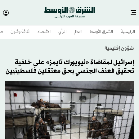
الرئيسية
الشرق الأوسط​
العالم
الرأي
الاقتصاد
ثقافة وفنون
صح
شؤون إقليمية
إسرائيل لمقاضاة «نيويورك تايمز» على خلفية
تحقيق العنف الجنسي بحق معتقلين فلسطينيين