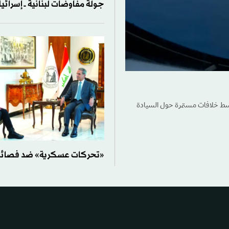
جولة مفاوضات لبنانية ــ إسرائ
وسط خلافات مستمرة حول السيادة
«تحركات عسكرية» ضد فصائل