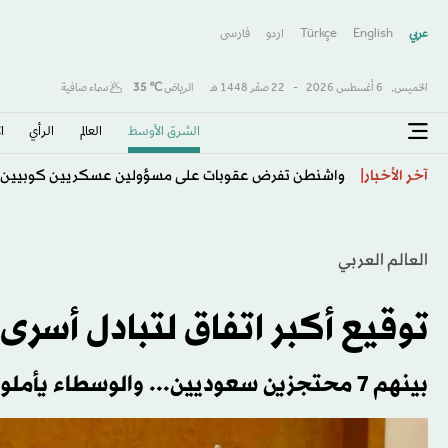
عربي
English
Türkçe
اردو
فارسى
الخميس,
6 أغسطس 2026
-
22 صفَر 1448 هـ
الرياض
℃
35
سماء صافية
الشرق الأوسط​
العالم
الرأي
ا
واشنطن تفرض عقوبات على مسؤولين عسكريين كوبيين ل
آخر الأخبار
العالم العربي
توقيع أكبر اتفاق لتبادل أسرى ف
بينهم 7 محتجزين سعوديين... والوسطاء يأملون الدفع بجهود السلام المتعثرة