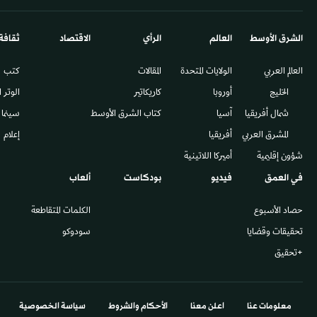
الشرق الأوسط​
العالم
الرأي
الاقتصاد
ثقافة
العالم العربي
الولايات المتحدة
المقالات
كتب
الخليج
أوروبا
كاريكاتير
الوتر 
شمال أفريقيا
آسيا
كتاب الشرق الأوسط
سينما
المشرق العربي
أفريقيا
إعلام
شؤون إقليمية
أميركا اللاتينية
في العمق
فيديو
بودكاست
ألعاب
حصاد الأسبوع
الكلمات المتقاطعة
تحقيقات وقضايا
سودوكو
+تحقيق
معلومات عنا
اعلن معنا
الأحكام والشروط
سياسة الخصوصية