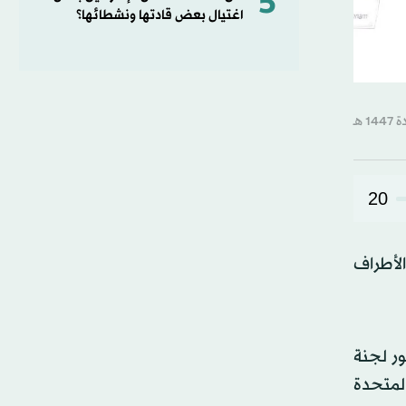
5
اغتيال بعض قادتها ونشطائها؟
20
ً ومحتجزاً من جميع الأطراف
ور لجنة
المتحدة