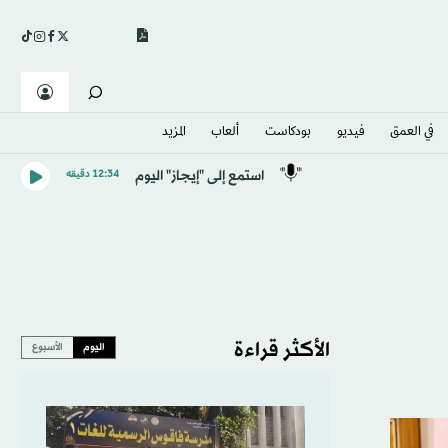
في العمق
فيديو
بودكاست
ألعاب
المزيد
استمع إلى "إيجاز" اليوم
12:34 دقيقه
الأكثر قراءة
اليوم
الأسبوع