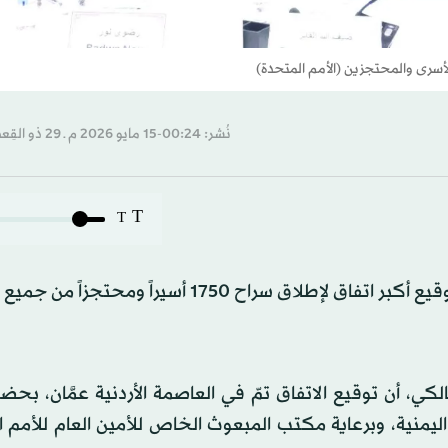
لأسرى والمحتجزين (الأمم المتحدة)
نُشر: 00:24-15 مايو 2026 م ـ 29 ذو القِعدة 1447 هـ
T
T
أعلن «تحالف دعم الشرعية في اليمن»، أمس (الخميس)، توقيع أكبر اتفاق لإطلاق سراح 1750 أسيرا
ي، أن توقيع الاتفاق تمّ في العاصمة الأردنية عمَّان، بحض
ليمنية، وبرعاية مكتب المبعوث الخاص للأمين العام للأمم 