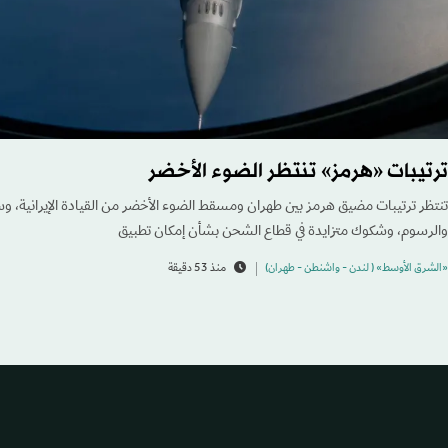
ترتيبات «هرمز» تنتظر الضوء الأخضر
تنتظر ترتيبات مضيق هرمز بين طهران ومسقط الضوء الأخضر من القيادة الإيرانية، 
والرسوم، وشكوك متزايدة في قطاع الشحن بشأن إمكان تطبيق
«الشرق الأوسط» ( لندن - واشنطن - طهران)
منذ 53 دقيقة