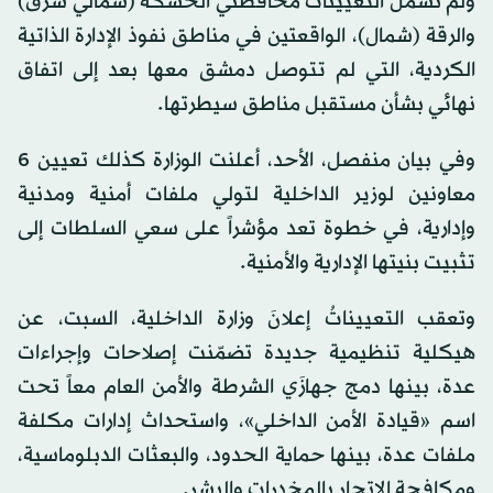
ولم تشمل التعيينات محافظتَي الحسكة (شمالي شرق)
والرقة (شمال)، الواقعتين في مناطق نفوذ الإدارة الذاتية
الكردية، التي لم تتوصل دمشق معها بعد إلى اتفاق
نهائي بشأن مستقبل مناطق سيطرتها.
وفي بيان منفصل، الأحد، أعلنت الوزارة كذلك تعيين 6
معاونين لوزير الداخلية لتولي ملفات أمنية ومدنية
وإدارية، في خطوة تعد مؤشراً على سعي السلطات إلى
تثبيت بنيتها الإدارية والأمنية.
وتعقب التعييناتُ إعلانَ وزارة الداخلية، السبت، عن
هيكلية تنظيمية جديدة تضمّنت إصلاحات وإجراءات
عدة، بينها دمج جهازَي الشرطة والأمن العام معاً تحت
اسم «قيادة الأمن الداخلي»، واستحداث إدارات مكلفة
ملفات عدة، بينها حماية الحدود، والبعثات الدبلوماسية،
ومكافحة الاتجار بالمخدرات والبشر.