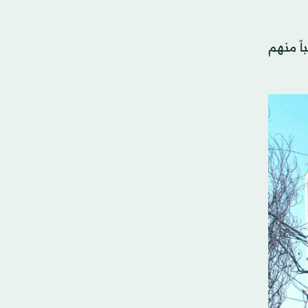
اً منهم