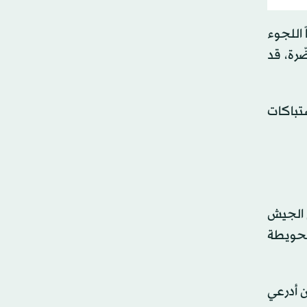
 اللجوء
رة، قد
شتباكات
م الجيش
وتحويطة
ن أدرعي