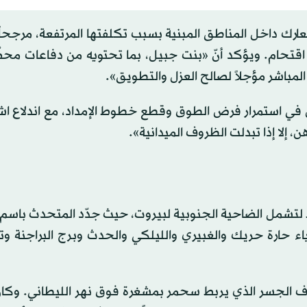
عارك داخل المناطق المبنية بسبب تكلفتها المرتفعة، مرجحاً
اقتحام. ويؤكد أنّ «بنت جبيل، بما تحتويه من دفاعات محضّ
لمباشر مؤجلاً لصالح العزل والتطويق».
ل في استمرار فرض الطوق وقطع خطوط الإمداد، مع اندلاع ا
 إلا إذا تبدلت الظروف الميدانية».
غط لتشمل الضاحية الجنوبية لبيروت، حيث جدّد المتحدث باس
أحياء حارة حريك والغبيري والليلكي والحدث وبرج البراجنة 
هداف الجسر الذي يربط سحمر بمشغرة فوق نهر الليطاني. وكا