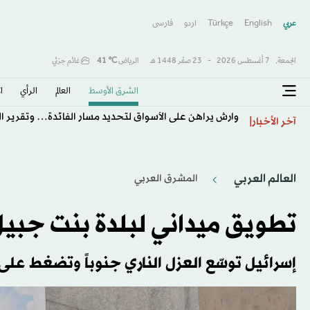
عربي
English
Türkçe
اردو
فارسى
الجمعة,
7 أغسطس 2026
-
23 صفَر 1448 هـ
الرياض
℃
41
غائم جزئي
الشرق الأوسط​
العالم
الرأي
ا
وارش يراهن على الأسواق لتحديد مسار الفائدة… وتقرير ال
آخر الأخبار
العالم العربي
المشرق العربي
تطويق ميداني لبلدة بنت جبيل
إسرائيل توسّع العزل الناري جنوباً وتضغط على