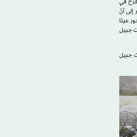
قزح في
إلى أنّ
ور عيتا
نت جبيل
ت جبيل