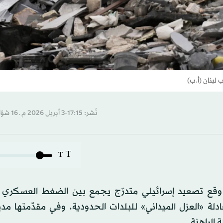
لبنان (أ.ب)
نُشر: 17:15-3 أبريل 2026 م ـ 16 شوّال 1447 هـ
T
T
ى وقع تصعيد إسرائيلي متدرّج يجمع بين الضغط العسكري ا
دلة «العزل الميداني» للبلدات الحدودية، وفي مقدّمتها مد
 الراهنة.