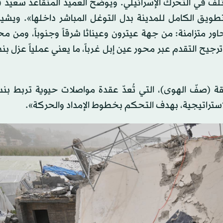
تلف في التحرك الإسرائيلي. ويوضح العميد المتقاعد سعيد 
طويق الكامل للمدينة بدل التوغل المباشر داخلها». ويشير 
ر متزامنة: من جهة عيترون وعيناثا شرقاً وجنوباً، ومن مح
جيح التقدم عبر محور عين إبل غرباً، ما يعني عملياً عزل ب
(صفّ الهوى)، التي تُعدّ عقدة مواصلات حيوية تربط بن
لاستراتيجية، بهدف التحكم بخطوط الإمداد والحركة».