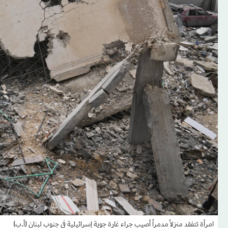
امرأة تتفقد منزلاً مدمراً أصيب جراء غارة جوية إسرائيلية في جنوب لبنان (أ.ب)