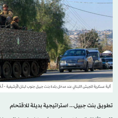
آلية عسكرية للجيش اللبناني عند مدخل بلدة بنت جبيل جنوب لبنان (أرشيفية - أ.
تطويق بنت جبيل... استراتيجية بديلة للاقتحام