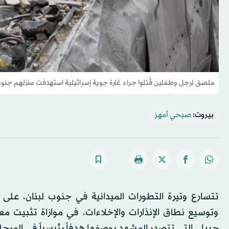
ملصق لرجل وطفلين قُتلوا جراء غارة جوية إسرائيلية استهدفت منزلهم جنوب 
بيروت:
صبحي أمهز
تتسارع وتيرة التطورات الميدانية في جنوب لبنان، عل
وتوسيع نطاق الإنذارات والإخلاءات، في موازاة تثبيت معا
جبيل، التي تتصدر المشهد بوصفها هدفاً رئيسياً في المرحلة