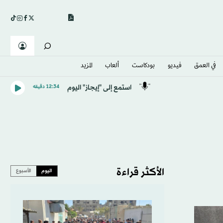
في العمق
فيديو
بودكاست
ألعاب
المزيد
استمع إلى "إيجاز" اليوم
12:34 دقيقه
الأكثر قراءة
اليوم
الأسبوع